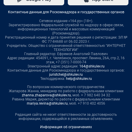
Контактные данные для Роскомнадзора и государственных органов
Сетевое издание «164.ру» (18+).
Зарегистрировано Федеральной службой по надзору в сфере связи,
информационных технологий и массовых коммуникаций
(Роскомнадзор).
Регистрационный номер и дата принятия решения о регистрации: ЭЛ №
ФС 77-84688 от 06.02.2023 г.
Учредитель: Общество с ограниченной ответственностью "ИНТЕРНЕТ
ТЕХНОЛОГИИ"
Главный редактор: Ефремов Анатолий Павлович
Адрес редакции: 454091, г. Челябинск, проспект Ленина, 26А, стр.2, 16
этаж, +7 (351) 7-0000-74
Электронный адрес редакции:
164@shkulev.ru
Контактные данные для Роскомнадзора и государственных органов:
juristchel@shkulev.ru
Техподдержка:
help@shkulev.ru
По вопросам коммерческого сотрудничества:
Жапарова Жанна, менеджер по работе с федеральными клиентами
zhanna.zhaparova@shkulev.ru
, моб. + 7 982 640 34 32
Ревина Мария, директор по работе с федеральными клиентами
mariya.revina@shkulev.ru
, моб. +7 910 402 4056
Редакция сайта не несет ответственности за достоверность
информации, содержащейся в рекламных объявлениях.
Информация об ограничениях