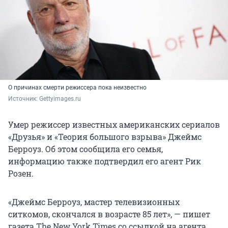
О причинах смерти режиссера пока неизвестно
Источник: 
Gettyimages.ru
Умер режиссер известных американских сериалов
«Друзья» и «Теория большого взрыва» Джеймс
Берроуз. Об этом сообщила его семья,
информацию также подтвердил его агент Рик
Розен.
«Джеймс Берроуз, мастер телевизионных
ситкомов, скончался в возрасте 85 лет», — пишет
газета The New York Times со ссылкой на агента