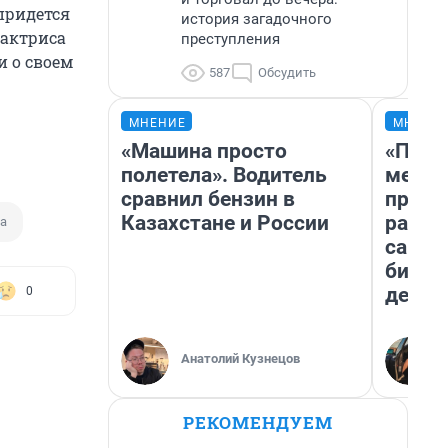
придется
история загадочного
 актриса
преступления
и о своем
587
Обсудить
МНЕНИЕ
МНЕНИ
«Машина просто
«Поку
полетела». Водитель
мешке
сравнил бензин в
предп
Казахстане и России
расска
а
самом
бизне
дешев
0
Анатолий Кузнецов
РЕКОМЕНДУЕМ