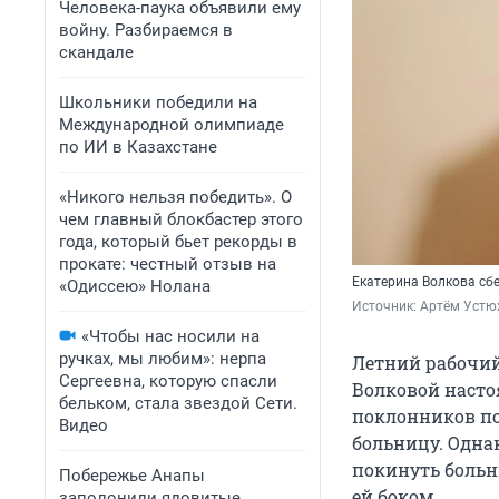
Человека-паука объявили ему
войну. Разбираемся в
скандале
Школьники победили на
Международной олимпиаде
по ИИ в Казахстане
«Никого нельзя победить». О
чем главный блокбастер этого
года, который бьет рекорды в
прокате: честный отзыв на
Екатерина Волкова сбе
«Одиссею» Нолана
Источник: 
Артём Устю
«Чтобы нас носили на
ручках, мы любим»: нерпа
Летний рабочий
Сергеевна, которую спасли
Волковой насто
бельком, стала звездой Сети.
поклонников пот
Видео
больницу. Одна
покинуть больн
Побережье Анапы
ей боком.
заполонили ядовитые