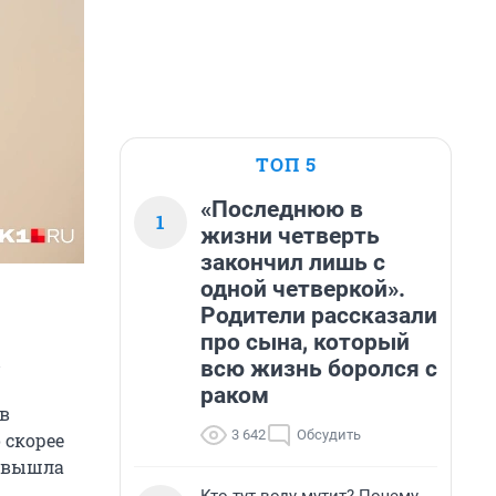
ТОП 5
«Последнюю в
1
жизни четверть
закончил лишь с
одной четверкой».
Родители рассказали
про сына, который
ы
всю жизнь боролся с
раком
 в
3 642
Обсудить
 скорее
а вышла