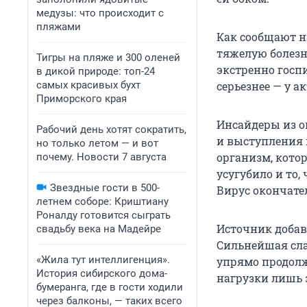
медузы: что происходит с
пляжами
Как сообщают н
тяжелую болезн
Тигры на пляже и 300 оленей
экстренно госпи
в дикой природе: топ-24
самых красивых бухт
серьезнее — у 
Приморского края
Инсайдеры из о
Рабочий день хотят сократить,
и выступления 
но только летом — и вот
организм, кото
почему. Новости 7 августа
усугубило и то,
Звездные гости в 500-
Вирус окончате
летнем соборе: Криштиану
Роналду готовится сыграть
Источник добави
свадьбу века на Мадейре
Сильнейшая сла
«Жила тут интеллигенция».
упрямо продолж
История сибирского дома-
нагрузки лишь 
бумеранга, где в гости ходили
через балконы, — таких всего