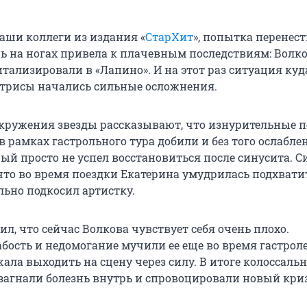
аши коллеги из издания «
СтарХит
», попытка перенес
ь на ногах привела к плачевным последствиям: Волко
тализировали в «Лапино». И на этот раз ситуация куд
актрисы начались сильные осложнения.
кружения звезды рассказывают, что изнурительные 
в рамках гастрольного тура добили и без того ослабл
рый просто не успел восстановиться после синусита. 
 что во время поездки Екатерина умудрилась подхвати
льно подкосил артистку.
л, что сейчас Волкова чувствует себя очень плохо.
бость и недомогание мучили ее еще во время гастроле
ала выходить на сцену через силу. В итоге колоссаль
загнали болезнь внутрь и спровоцировали новый криз