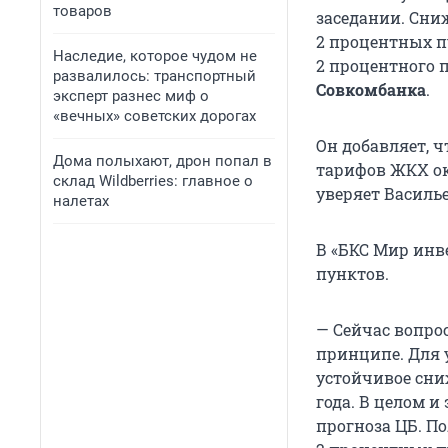
товаров
заседании. Сни
2 процентных п
Наследие, которое чудом не
2 процентного 
развалилось: транспортный
Совкомбанка
.
эксперт разнес миф о
«вечных» советских дорогах
Он добавляет, 
Дома полыхают, дрон попал в
тарифов ЖКХ ок
склад Wildberries: главное о
уверяет Василье
налетах
В «БКС Мир инв
пунктов.
— Сейчас вопрос
принципе. Для 
устойчивое сни
года. В целом 
прогноза ЦБ. По