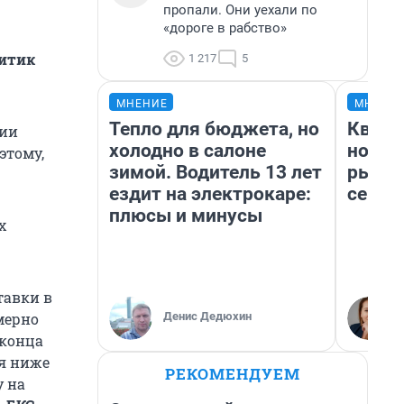
пропали. Они уехали по
«дороге в рабство»
литик
1 217
5
МНЕНИЕ
МНЕНИ
Тепло для бюджета, но
Кварт
ции
холодно в салоне
но де
этому,
зимой. Водитель 13 лет
рынок
ездит на электрокаре:
сейча
плюсы и минусы
х
тавки в
Денис Дедюхин
мерно
 конца
ся ниже
РЕКОМЕНДУЕМ
у на