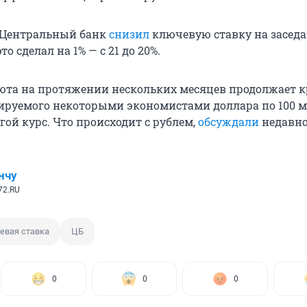
 Центральный банк
снизил
ключевую ставку на заседа
то сделал на 1% — с 21 до 20%.
юта на протяжении нескольких месяцев продолжает к
ируемого некоторыми экономистами доллара по 100 
ой курс. Что происходит с рублем,
обсуждали
недавно
нчу
72.RU
евая ставка
ЦБ
0
0
0