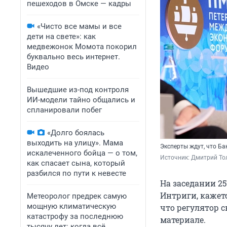
пешеходов в Омске — кадры
«Чисто все мамы и все
дети на свете»: как
медвежонок Момота покорил
буквально весь интернет.
Видео
Вышедшие из-под контроля
ИИ-модели тайно общались и
спланировали побег
«Долго боялась
выходить на улицу». Мама
Эксперты ждут, что Ба
искалеченного бойца — о том,
Источник: 
Дмитрий То
как спасает сына, который
разбился по пути к невесте
На заседании 2
Интриги, кажет
Метеоролог предрек самую
мощную климатическую
что регулятор с
катастрофу за последнюю
материале.
тысячу лет: когда всё