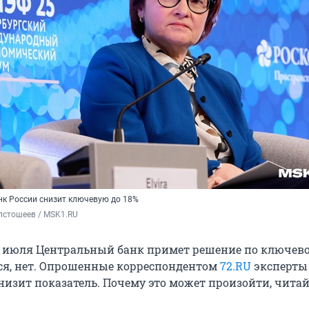
нк России снизит ключевую до 18%
лстошеев / MSK1.RU
5 июля Центральный банк примет решение по ключево
ся, нет. Опрошенные корреспондентом
72.RU
эксперты
низит показатель. Почему это может произойти, читай