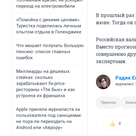
топливный кризис не ускорил
переход на электромобили
В прошлый раз
«Помойка с дикими ценами».
июне. Тогда он э
Туристка поделилась личным
опытом отдыха в Геленджике
Российская вал
Что мешает получать большую
Вместо прогноз
пенсию: список главных
совершенно друг
ошибок
экспертами.
Миллиарды на дешевых
стейках: сколько
Радик Е
зарабатывают fix-price-
журналист 
рестораны «The Бык» и как
устроена их франшиза
Прогноз
Ключ
Apple приняла журналиста за
пользователя под санкциями:
не пора ли переходить на
0
Android или «Аврору»