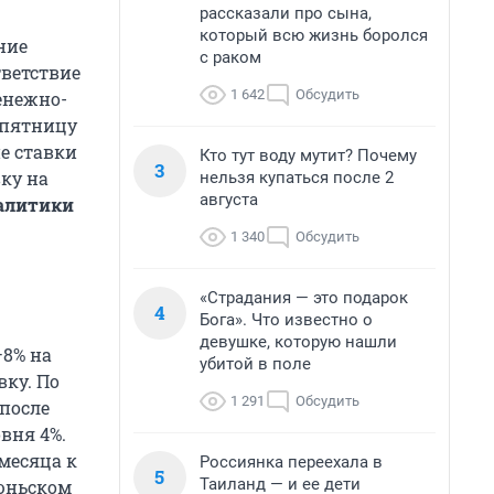
рассказали про сына,
который всю жизнь боролся
ние
с раком
тветствие
1 642
Обсудить
енежно-
 пятницу
е ставки
Кто тут воду мутит? Почему
3
вку на
нельзя купаться после 2
августа
налитики
1 340
Обсудить
«Страдания — это подарок
4
Бога». Что известно о
девушке, которую нашли
–8% на
убитой в поле
вку. По
1 291
Обсудить
 после
овня 4%.
месяца к
Россиянка переехала в
5
Таиланд — и ее дети
июньском