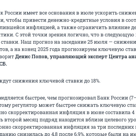
нк России имеет все основания в июле ускорить сниже
и, чтобы привести денежно-кредитные условия в соо
длившейся инфляцией, а также ограничить влияние д
тики. С этой точки зрения логично, что в следующую
 ставки. Наш прогноз на заседание 25 июля — снижени
тов, а на конец 2025 года прогнозируем ключевую ста
оворит
Денис Попов, управляющий эксперт Центра а
СБ.
ждут снижения ключевой ставки до 18%.
едляется быстрее, чем прогнозировал Банк России (7
оэтому регулятор может быстрее снижать ключевую ста
онно скорректированная инфляция в июне составила 4
есть второй месяц подряд находится вблизи целевого ур
езонно скорректированная инфляция за три последних 
данию снизилась до 4,8 после 6,9%, которые были на 