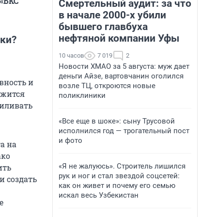
 «БКС
Смертельный аудит: за что
в начале 2000-х убили
бывшего главбуха
нефтяной компании Уфы
ики?
10 часов
7 019
2
Новости ХМАО за 5 августа: муж дает
деньги Айзе, вартовчанин оголился
вность и
возле ТЦ, откроются новые
лжится
поликлиники
силивать
«Все еще в шоке»: сыну Трусовой
исполнился год — трогательный пост
и фото
а на
ако
«Я не жалуюсь». Строитель лишился
ить
рук и ног и стал звездой соцсетей:
и создать
как он живет и почему его семью
искал весь Узбекистан
е