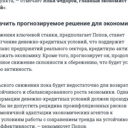
ункта
, — отмечает
Илья Федоров, главный экономист
й»
.
начить прогнозируемое решение для эконом
жения ключевой ставки, предполагает Попов, станет
гчение денежно-кредитных условий, что поддержит
анс предприятий реального сектора, кредитную акти
ржать экономику. Кроме того, прогнозирует он, продо
енное снижение склонности к сбережению, что будет у
ю активность.
ьского снижения пока будет недостаточно для возврат
ойчивого и сбалансированного роста экономики. Одн
ормации денежно-кредитных условий должен проход
обы не допустить рецидива проинфляционных рисков 
рмоничной адаптации экономических агентов к
словиям работы с сохранением тренда на устойчиво
ффективности, — резюмирует Попов.