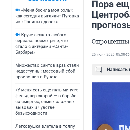
Пора ещ
«Меня бесила моя роль»:
Центроб
как сегодня выглядит Пуговка
из «Папиных дочек»
прогноз
Круче сюжета любого
Опрошенные
сериала: посмотрите, что
стало с актерами «Санта-
Барбары»
25 июля 2025, 05:30
Множество сайтов враз стали
Написать
недоступны: массовый сбой
произошел в Рунете
«У меня есть еще пять минут»:
фельдшер скорой — о борьбе
со смертью, самых сложных
вызовах и чувстве
безысходности
Легковушка влетела в толпу