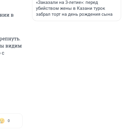
«Заказали на 3-летие»: перед
убийством жены в Казани турок
забрал торт на день рождения сына
нии в
репнуть.
мы видим
 с
0