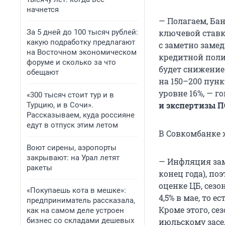
начнется
— Полагаем, Ба
За 5 дней до 100 тысяч рублей:
ключевой ставк
какую подработку предлагают
с заметно заме
на Восточном экономическом
кредитной поли
форуме и сколько за что
будет снижение
обещают
на 150–200 пунк
уровне 16%, — г
«300 тысяч стоит тур и в
и экспертизы П
Турцию, и в Сочи».
Рассказываем, куда россияне
едут в отпуск этим летом
В Совкомбанке 
Воют сирены, аэропорты
закрывают: на Урал летят
— Инфляция зам
ракеты
конец года), п
оценке ЦБ, сез
«Покупаешь кота в мешке»:
4,5% в мае, то 
предприниматель рассказала,
Кроме этого, с
как на самом деле устроен
бизнес со складами дешевых
июльскому засе