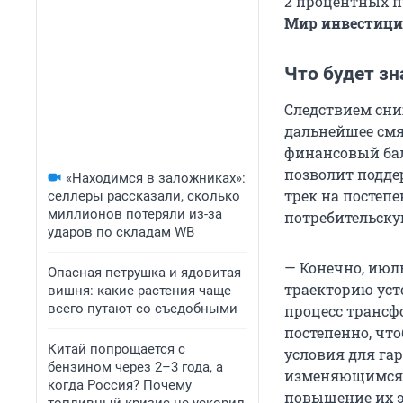
2 процентных п
Мир инвестици
Что будет з
Следствием сни
дальнейшее смя
финансовый бал
позволит подде
«Находимся в заложниках»:
трек на постеп
селлеры рассказали, сколько
миллионов потеряли из-за
потребительску
ударов по складам WB
— Конечно, июл
Опасная петрушка и ядовитая
траекторию уст
вишня: какие растения чаще
всего путают со съедобными
процесс трансф
постепенно, чт
Китай попрощается с
условия для га
бензином через 2–3 года, а
изменяющимся у
когда Россия? Почему
повышение их э