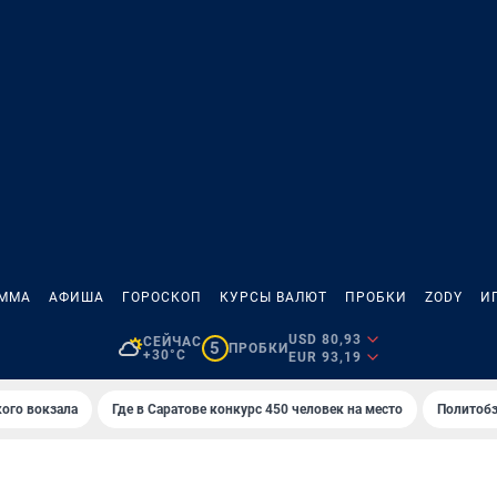
АММА
АФИША
ГОРОСКОП
КУРСЫ ВАЛЮТ
ПРОБКИ
ZODY
И
USD 80,93
СЕЙЧАС
5
ПРОБКИ
+30°C
EUR 93,19
кого вокзала
Где в Саратове конкурс 450 человек на место
Политобз