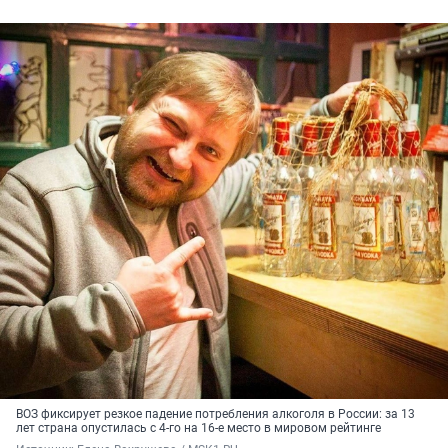
ВОЗ фиксирует резкое падение потребления алкоголя в России: за 13
лет страна опустилась с 4-го на 16-е место в мировом рейтинге