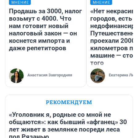
МНЕНИЕ
МНЕНИЕ
Продашь за 3000, налог
«Нет некрасив
возьмут с 4000. Что
городов, есть
нам готовит новый
недофинансиро
налоговый закон — он
Путешественн
коснется импорта и
проехали 2000
даже репетиторов
километров по 
машине — стои
того
Анастасия Завгородняя
Екатерина Лит
РЕКОМЕНДУЕМ
«Уголовник я, родные со мной не
общаются»: как бывший «афганец» 30
лет живет в землянке посреди леса
под Рязанью