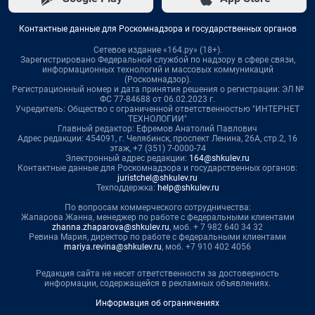
Контактные данные для Роскомнадзора и государственных органов
Сетевое издание «164.ру» (18+).
Зарегистрировано Федеральной службой по надзору в сфере связи,
информационных технологий и массовых коммуникаций
(Роскомнадзор).
Регистрационный номер и дата принятия решения о регистрации: ЭЛ №
ФС 77-84688 от 06.02.2023 г.
Учредитель: Общество с ограниченной ответственностью "ИНТЕРНЕТ
ТЕХНОЛОГИИ"
Главный редактор: Ефремов Анатолий Павлович
Адрес редакции: 454091, г. Челябинск, проспект Ленина, 26А, стр.2, 16
этаж, +7 (351) 7-0000-74
Электронный адрес редакции:
164@shkulev.ru
Контактные данные для Роскомнадзора и государственных органов:
juristchel@shkulev.ru
Техподдержка:
help@shkulev.ru
По вопросам коммерческого сотрудничества:
Жапарова Жанна, менеджер по работе с федеральными клиентами
zhanna.zhaparova@shkulev.ru
, моб. + 7 982 640 34 32
Ревина Мария, директор по работе с федеральными клиентами
mariya.revina@shkulev.ru
, моб. +7 910 402 4056
Редакция сайта не несет ответственности за достоверность
информации, содержащейся в рекламных объявлениях.
Информация об ограничениях