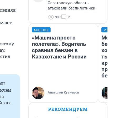
Саратовскую область
атаковали беспилотники
ледняя,
989
2
имают
МНЕНИЕ
МНЕНИ
«Машина просто
Мой б
полетела». Водитель
береж
оэтому
сравнил бензин в
хотел
ay.
Казахстане и России
тысяч
устил
креди
приех
безоп
002
ничем
Анатолий Кузнецов
на
й как
РЕКОМЕНДУЕМ