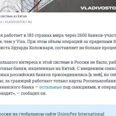
 система из Китая
ол / VLADIVOSTOK1.RU
я работает в 183 странах мира через 2600 банков-участ
е, чем у Visa. При этом объем операций за пределами К
ста Эдуарда Коложвари, составляет не больше процен
льшого интереса к этой системе в России не было, раб
очные банки, нацеленные на Китай. С введением санк
ных российских банков присоединились [к ней], но се
ю, за границей работают только карты Россельхозбанк
кеанского банка —
остальные
под санкциями, и операц
ходят», — сообщил он.
России на глобальном сайте UnionPay International