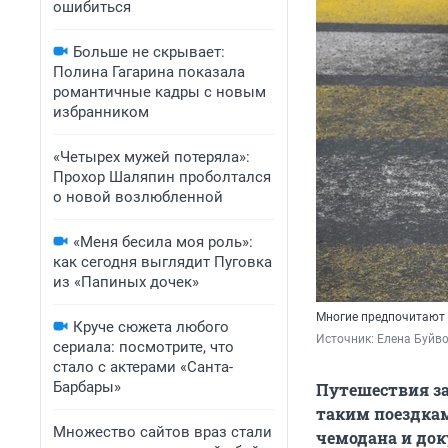
ошибиться
Больше не скрывает:
Полина Гагарина показала
романтичные кадры с новым
избранником
«Четырех мужей потеряла»:
Прохор Шаляпин проболтался
о новой возлюбленной
«Меня бесила моя роль»:
как сегодня выглядит Пуговка
из «Папиных дочек»
Многие предпочитают 
Круче сюжета любого
Источник: 
Елена Буйв
сериала: посмотрите, что
стало с актерами «Санта-
Барбары»
Путешествия за
таким поездкам
Множество сайтов враз стали
чемодана и док