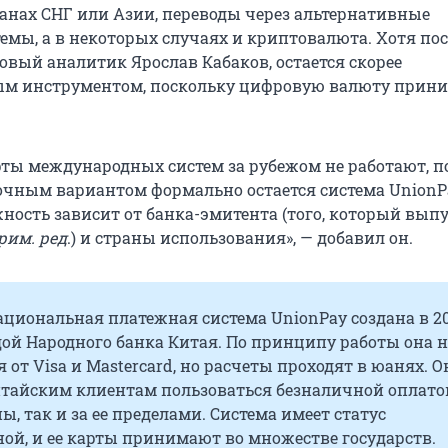
ранах СНГ или Азии, переводы через альтернативные
емы, а в некоторых случаях и криптовалюта. Хотя пос
овый аналитик Ярослав Кабаков, остается скорее
ым инструментом, поскольку цифровую валюту прин
рты международных систем за рубежом не работают, п
чным вариантом формально остается система UnionP
жность зависит от банка-эмитента (того, который вып
рим. ред
.) и страны использования», — добавил он.
ациональная платежная система UnionPay создана в 2
дой Народного банка Китая. По принципу работы она 
я от Visa и Mastercard, но расчеты проходят в юанях. О
итайским клиентам пользоваться безналичной оплато
ы, так и за ее пределами. Система имеет статус
ой, и ее карты принимают во множестве государств.