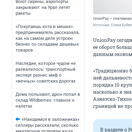
Воют сирены, аэропорты
закрывают: на Урал летят
ракеты
UnionPay — платежная
Источник: 
Елена Буйв
«Покупаешь кота в мешке»:
предприниматель рассказала,
как на самом деле устроен
UnionPay сегодн
бизнес со складами дешевых
ее оборот больш
товаров
данным экономи
Наследие, которое чудом не
развалилось: транспортный
«Традиционно бо
эксперт разнес миф о
ней дальневост
«вечных» советских дорогах
порядка 10 круп
насколько я зна
Дома полыхают, дрон попал в
Азиатско-Тихоо
склад Wildberries: главное о
границей не про
налетах
«Находимся в заложниках»:
селлеры рассказали, сколько
В разделе о 
миллионов потеряли из-за