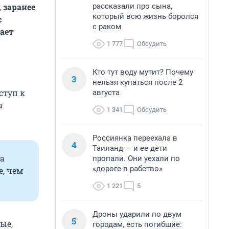
рассказали про сына,
 заранее
который всю жизнь боролся
с
с раком
ает
1 777
Обсудить
Кто тут воду мутит? Почему
3
нельзя купаться после 2
ступ к
августа
а
1 341
Обсудить
Россиянка переехала в
4
Таиланд — и ее дети
На
пропали. Они уехали по
«дороге в рабство»
е, чем
1 221
5
Дроны ударили по двум
5
ые,
городам, есть погибшие: