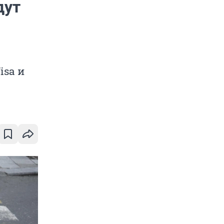
дут
isa и