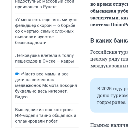
недоступны: массовый сбой
во время отпус
произошел в Рунете
обменивая рубл
экспертами, ка
«У меня есть еще пять минут»:
система UnionP
фельдшер скорой — о борьбе
со смертью, самых сложных
вызовах и чувстве
В каких бан
безысходности
Российские тур
Легковушка влетела в толпу
целому ряду пл
пешеходов в Омске — кадры
международных
«Чисто все мамы и все
дети на свете»: как
медвежонок Момота покорил
В 2025 году 
буквально весь интернет.
долю туризма
Видео
годом ранее.
Вышедшие из-под контроля
ИИ-модели тайно общались и
спланировали побег
Помимо наличны