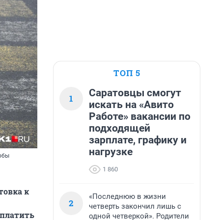
ТОП 5
Саратовцы смогут
1
искать на «Авито
Работе» вакансии по
подходящей
зарплате, графику и
нагрузке
обы
1 860
товка к
«Последнюю в жизни
2
четверть закончил лишь с
 платить
одной четверкой». Родители