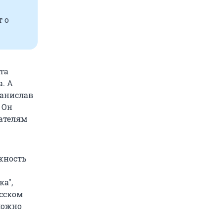
т о
та
. А
танислав
 Он
жателям
жность
ка
"
,
усском
можно