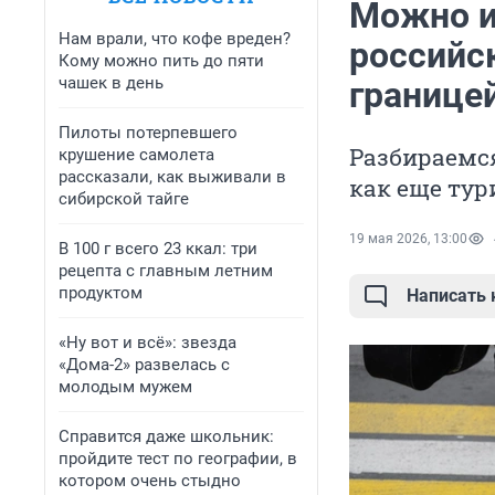
Можно и
Нам врали, что кофе вреден?
российс
Кому можно пить до пяти
чашек в день
границе
Пилоты потерпевшего
Разбираемся
крушение самолета
рассказали, как выживали в
как еще тур
сибирской тайге
19 мая 2026, 13:00
В 100 г всего 23 ккал: три
рецепта с главным летним
продуктом
Написать
«Ну вот и всё»: звезда
«Дома-2» развелась с
молодым мужем
Справится даже школьник:
пройдите тест по географии, в
котором очень стыдно