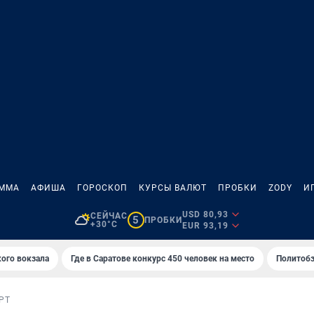
АММА
АФИША
ГОРОСКОП
КУРСЫ ВАЛЮТ
ПРОБКИ
ZODY
И
USD 80,93
СЕЙЧАС
5
ПРОБКИ
+30°C
EUR 93,19
кого вокзала
Где в Саратове конкурс 450 человек на место
Политобз
РТ