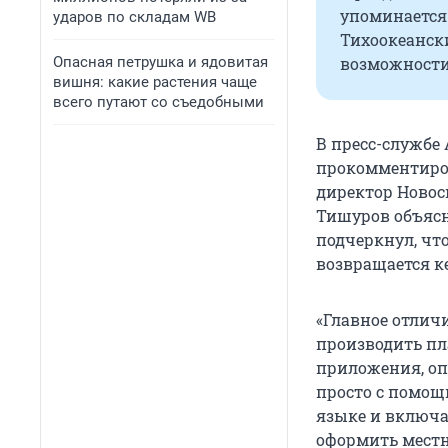
упоминается 
ударов по складам WB
Тихоокеански
Опасная петрушка и ядовитая
возможности
вишня: какие растения чаще
всего путают со съедобными
В пресс-службе
прокомментиров
директор Новос
Тишуров объясн
подчеркнул, что
возвращается к
«Главное отлич
производить пл
приложения, оп
просто с помощ
языке и включа
оформить местн