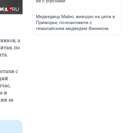
ей с угрозами
Медведицу Майю, жившую на цепи в
Приморье, познакомили с
гималайским медведем Фиником
ников, а
итая, по
та.
отали с
ций
йчас,
а и
ии за