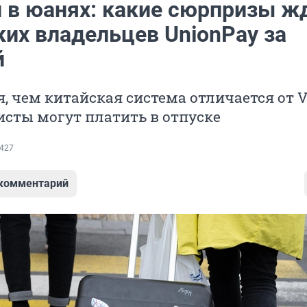
 в юанях: какие сюрпризы ж
ких владельцев UnionPay за
й
, чем китайская система отличается от V
исты могут платить в отпуске
427
 комментарий