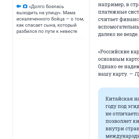
например, в ст
«Долго боялась
платежные сист
выходить на улицу». Мама
считает финанс
искалеченного бойца — о том,
как спасает сына, который
вспомогательн
разбился по пути к невесте
далеко не везде.
«Российские ка
основным карто
Однако ее наде
вашу карту. —
П
Китайская н
году под эги
не отличаетс
позволяет к
внутри стран
международн