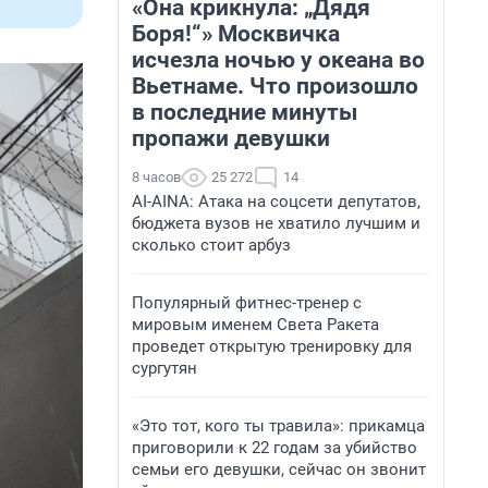
«Она крикнула: „Дядя
Боря!“» Москвичка
исчезла ночью у океана во
Вьетнаме. Что произошло
в последние минуты
пропажи девушки
8 часов
25 272
14
AI-AINA: Атака на соцсети депутатов,
бюджета вузов не хватило лучшим и
сколько стоит арбуз
Популярный фитнес-тренер с
мировым именем Света Ракета
проведет открытую тренировку для
сургутян
«Это тот, кого ты травила»: прикамца
приговорили к 22 годам за убийство
семьи его девушки, сейчас он звонит