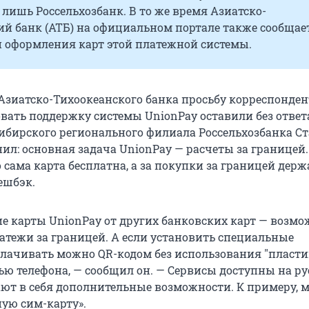
лишь Россельхозбанк. В то же время Азиатско-
й банк (АТБ) на официальном портале также сообщае
 оформления карт этой платежной системы.
 Азиатско-Тихоокеанского банка просьбу корреспонден
ать поддержку системы UnionPay оставили без ответа
ибирского регионального филиала Россельхозбанка С
ил: основная задача UnionPay — расчеты за границей.
 сама карта бесплатна, а за покупки за границей дер
ешбэк.
ие карты UnionPay от других банковских карт — возмо
атежи за границей. А если установить специальные
лачивать можно QR-кодом без использования
"
пласти
ью телефона, — сообщил он. — Сервисы доступны на р
ют в себя дополнительные возможности. К примеру, 
ую сим-карту».