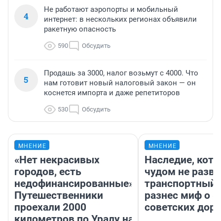
Не работают аэропорты и мобильный
4
интернет: в нескольких регионах объявили
ракетную опасность
590
Обсудить
Продашь за 3000, налог возьмут с 4000. Что
5
нам готовит новый налоговый закон — он
коснется импорта и даже репетиторов
530
Обсудить
МНЕНИЕ
МНЕНИЕ
«Нет некрасивых
Наследие, кото
городов, есть
чудом не разва
недофинансированные».
транспортный 
Путешественники
разнес миф о 
проехали 2000
советских доро
километров по Уралу на