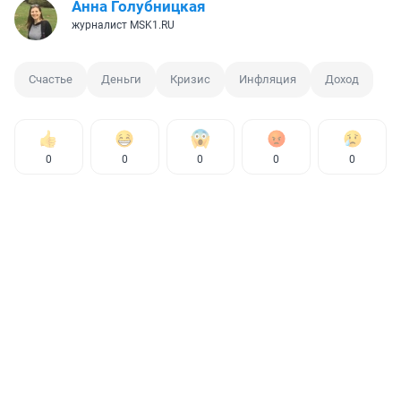
Анна Голубницкая
журналист MSK1.RU
Счастье
Деньги
Кризис
Инфляция
Доход
0
0
0
0
0