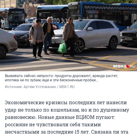
Выживать сейчас непросто: продукты дорожают, аренда растет,
ипотека не по зубам, еще и эти бесконечные пробки…
Источник: 
Артем Устюжанин / MSK1.RU
Экономические кризисы последних лет нанесли
удар не только по кошелькам, но и по душевному
равновесию. Новые данные ВЦИОМ пугают:
россияне не чувствовали себя такими
несчастными за последние 15 лет. Связана ли эта