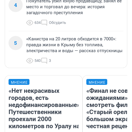
Покупатель убил юную продавщицу, занял ее
4
место и торговал до вечера: история
загадочного преступления
634
Обсудить
«Канистра на 20 литров обходится в 7000»:
5
правда жизни в Крыму без топлива,
электричества и воды — рассказ отпускницы
540
3
МНЕНИЕ
МНЕНИЕ
«Нет некрасивых
«Финал не совп
городов, есть
ожиданиями»: 
недофинансированные».
смотреть фил
Путешественники
«Старый орел» 
проехали 2000
большом экран
километров по Уралу на
честная рецен