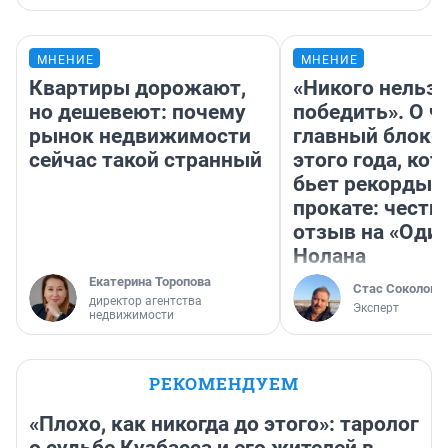
МНЕНИЕ
МНЕНИЕ
Квартиры дорожают,
«Никого нельз
но дешевеют: почему
победить». О ч
рынок недвижимости
главный блокб
сейчас такой странный
этого года, ко
бьет рекорды 
прокате: честн
отзыв на «Оди
Нолана
Екатерина Торопова
Стас Соколов
директор агентства
Эксперт
недвижимости
РЕКОМЕНДУЕМ
«Плохо, как никогда до этого»: таролог