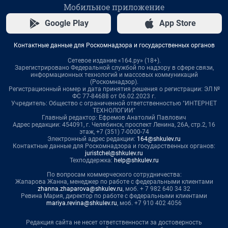
Мобильное приложение
Google Play
App Store
Контактные данные для Роскомнадзора и государственных органов
Сетевое издание «164.ру» (18+).
Зарегистрировано Федеральной службой по надзору в сфере связи,
информационных технологий и массовых коммуникаций
(Роскомнадзор).
Регистрационный номер и дата принятия решения о регистрации: ЭЛ №
ФС 77-84688 от 06.02.2023 г.
Учредитель: Общество с ограниченной ответственностью "ИНТЕРНЕТ
ТЕХНОЛОГИИ"
Главный редактор: Ефремов Анатолий Павлович
Адрес редакции: 454091, г. Челябинск, проспект Ленина, 26А, стр.2, 16
этаж, +7 (351) 7-0000-74
Электронный адрес редакции:
164@shkulev.ru
Контактные данные для Роскомнадзора и государственных органов:
juristchel@shkulev.ru
Техподдержка:
help@shkulev.ru
По вопросам коммерческого сотрудничества:
Жапарова Жанна, менеджер по работе с федеральными клиентами
zhanna.zhaparova@shkulev.ru
, моб. + 7 982 640 34 32
Ревина Мария, директор по работе с федеральными клиентами
mariya.revina@shkulev.ru
, моб. +7 910 402 4056
Редакция сайта не несет ответственности за достоверность