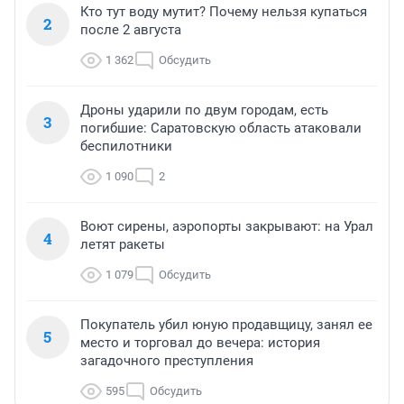
Кто тут воду мутит? Почему нельзя купаться
2
после 2 августа
1 362
Обсудить
Дроны ударили по двум городам, есть
3
погибшие: Саратовскую область атаковали
беспилотники
1 090
2
Воют сирены, аэропорты закрывают: на Урал
4
летят ракеты
1 079
Обсудить
Покупатель убил юную продавщицу, занял ее
5
место и торговал до вечера: история
загадочного преступления
595
Обсудить