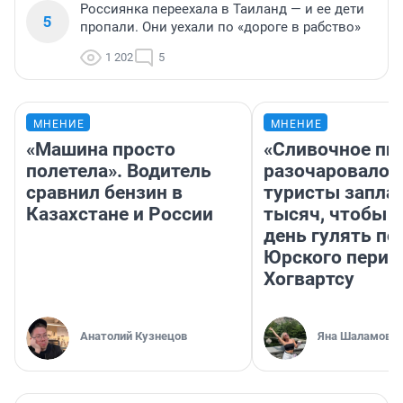
Россиянка переехала в Таиланд — и ее дети
5
пропали. Они уехали по «дороге в рабство»
1 202
5
МНЕНИЕ
МНЕНИЕ
«Машина просто
«Сливочное пи
полетела». Водитель
разочаровало»
сравнил бензин в
туристы запла
Казахстане и России
тысяч, чтобы 
день гулять по
Юрского перио
Хогвартсу
Анатолий Кузнецов
Яна Шаламова