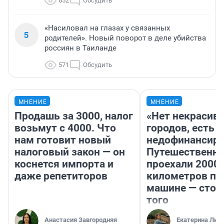
652
Обсудить
«Насиловал на глазах у связанных
5
родителей». Новый поворот в деле убийства
россиян в Таиланде
571
Обсудить
МНЕНИЕ
МНЕНИЕ
Продашь за 3000, налог
«Нет некрасив
возьмут с 4000. Что
городов, есть
нам готовит новый
недофинансиро
налоговый закон — он
Путешественн
коснется импорта и
проехали 2000
даже репетиторов
километров по 
машине — стои
того
Анастасия Завгородняя
Екатерина Лит