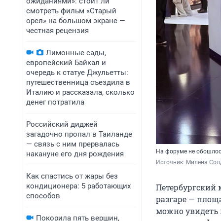
ожиданиями»: стоит ли
смотреть фильм «Старый
орел» на большом экране —
честная рецензия
Лимонные сады,
европейский Байкал и
очередь к статуе Джульетты:
путешественница съездила в
Италию и рассказала, сколько
денег потратила
Российский диджей
загадочно пропал в Таиланде
— связь с ним прервалась
На форуме не обошлос
накануне его дня рождения
Источник: 
Милена Сол
Как спастись от жары без
кондиционера: 5 работающих
Петербургский
способов
разгаре — площ
можно увидеть 
Покорила пять вершин,