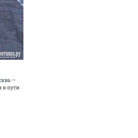
сква —
я в пути