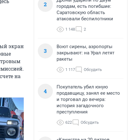
Дроны ударили по двум
десь
2
городам, есть погибшие:
Саратовскую область
атаковали беспилотники
1 148
2
ный экран
Воют сирены, аэропорты
3
закрывают: на Урал летят
овые
ракеты
литровым
смиссией.
1 117
Обсудить
счете на
Покупатель убил юную
4
продавщицу, занял ее место
и торговал до вечера:
история загадочного
преступления
622
Обсудить
«Канистра на 20 литров