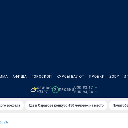
АММА
АФИША
ГОРОСКОП
КУРСЫ ВАЛЮТ
ПРОБКИ
ZODY
И
USD 82,17
СЕЙЧАС
2
ПРОБКИ
+32°C
EUR 94,84
кого вокзала
Где в Саратове конкурс 450 человек на место
Политобз
2026