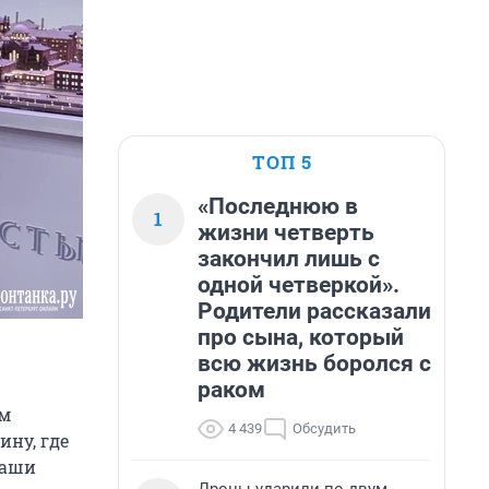
ТОП 5
«Последнюю в
1
жизни четверть
закончил лишь с
одной четверкой».
Родители рассказали
про сына, который
всю жизнь боролся с
раком
ом
4 439
Обсудить
ну, где
Наши