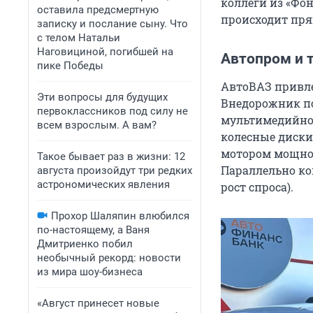
коллеги из «Фо
оставила предсмертную
происходит пря
записку и послание сыну. Что
с телом Натальи
Наговициной, погибшей на
Автопром и 
пике Победы
АвтоВАЗ привле
Эти вопросы для будущих
Внедорожник по
первоклассников под силу не
мультимедийной
всем взрослым. А вам?
колесные диски
мотором мощност
Такое бывает раз в жизни: 12
Параллельно ко
августа произойдут три редких
астрономических явления
рост спроса).
Прохор Шаляпин влюбился
по-настоящему, а Ваня
Дмитриенко побил
необычный рекорд: новости
из мира шоу-бизнеса
«Август принесет новые