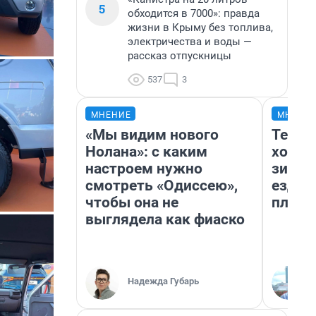
5
обходится в 7000»: правда
жизни в Крыму без топлива,
электричества и воды —
рассказ отпускницы
537
3
МНЕНИЕ
МНЕНИ
«Мы видим нового
Тепло
Нолана»: с каким
холод
настроем нужно
зимой
смотреть «Одиссею»,
ездит
чтобы она не
плюсы
выглядела как фиаско
Надежда Губарь