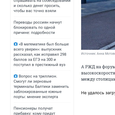
спрашивать на собеседовании
и сколько денег просить,
чтобы вас точно взяли
Переводы россиян начнут
блокировать по одной
причине: подробности
«В математике был больше
всего уверен»: выпускник
Источник: 
Анна Мотов
рассказал, как исправил 298
баллов за ЕГЭ на 300 и
поступил в престижный вуз
А РЖД на форум
высокоскоростн
Вопрос на триллион.
между столица
Смогут ли зерновые
терминалы Балтики заменить
заблокированные южные
Не удалось загр
порты: мнение эксперта
Пенсионеры получат
прибавку: кому придут