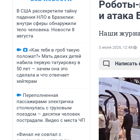
Роботы-
В США рассекретили тайну
и атака
падения НЛО в Бразилии:
внутри сферы обнаружили
тело человека. Новости 8
Наши журна
августа
3 июня 2026, 12:48
«Как тебя в гроб такую
положат?» Мать двоих детей
набила первую татуировку в
Написать
50 лет — зачем она это
сделала и что отвечает
хейтерам
Переполненная
пассажирами электричка
столкнулась с грузовым
поездом — десятки человек
пострадали. Видео с места ЧП
«Финал не совпал с