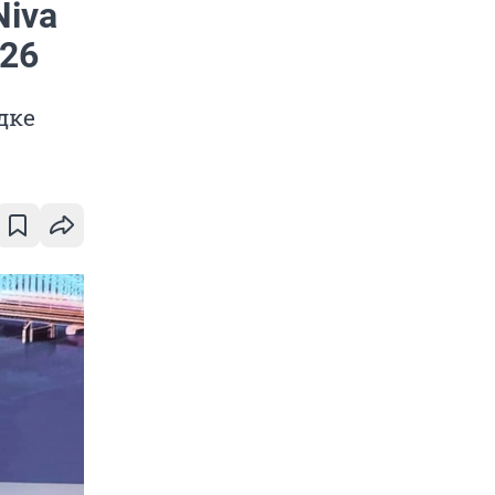
Niva
026
дке