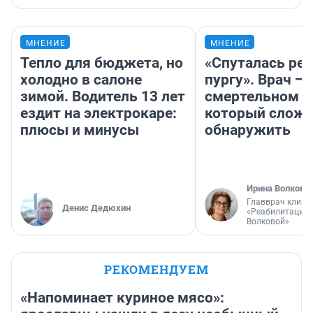
МНЕНИЕ
МНЕНИЕ
Тепло для бюджета, но
«Спуталась реч
холодно в салоне
пургу». Врач — 
зимой. Водитель 13 лет
смертельном д
ездит на электрокаре:
который слож
плюсы и минусы
обнаружить
Ирина Волкова
Главврач клини
Денис Дедюхин
«Реабилитация 
Волковой»
РЕКОМЕНДУЕМ
«Напоминает куриное мясо»: