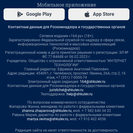
Мобильное приложение
Google Play
App Store
Контактные данные для Роскомнадзора и государственных органов
Сетевое издание «164.ру» (18+).
Зарегистрировано Федеральной службой по надзору в сфере связи,
информационных технологий и массовых коммуникаций
(Роскомнадзор).
Регистрационный номер и дата принятия решения о регистрации: ЭЛ №
ФС 77-84688 от 06.02.2023 г.
Учредитель: Общество с ограниченной ответственностью "ИНТЕРНЕТ
ТЕХНОЛОГИИ"
Главный редактор: Ефремов Анатолий Павлович
Адрес редакции: 454091, г. Челябинск, проспект Ленина, 26А, стр.2, 16
этаж, +7 (351) 7-0000-74
Электронный адрес редакции:
164@shkulev.ru
Контактные данные для Роскомнадзора и государственных органов:
juristchel@shkulev.ru
Техподдержка:
help@shkulev.ru
По вопросам коммерческого сотрудничества:
Жапарова Жанна, менеджер по работе с федеральными клиентами
zhanna.zhaparova@shkulev.ru
, моб. + 7 982 640 34 32
Ревина Мария, директор по работе с федеральными клиентами
mariya.revina@shkulev.ru
, моб. +7 910 402 4056
Редакция сайта не несет ответственности за достоверность