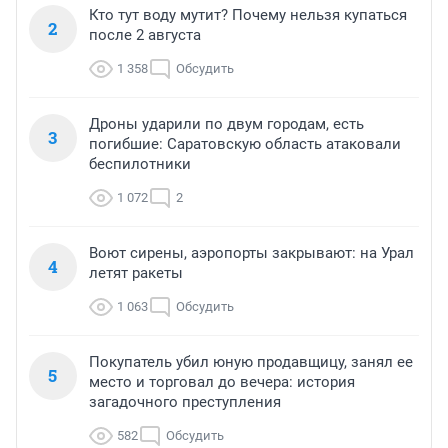
Кто тут воду мутит? Почему нельзя купаться
2
после 2 августа
1 358
Обсудить
Дроны ударили по двум городам, есть
3
погибшие: Саратовскую область атаковали
беспилотники
1 072
2
Воют сирены, аэропорты закрывают: на Урал
4
летят ракеты
1 063
Обсудить
Покупатель убил юную продавщицу, занял ее
5
место и торговал до вечера: история
загадочного преступления
582
Обсудить