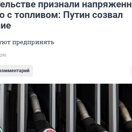
тельстве признали напряжен
ю с топливом: Путин созвал
ие
уют предпринять
290
 комментарий