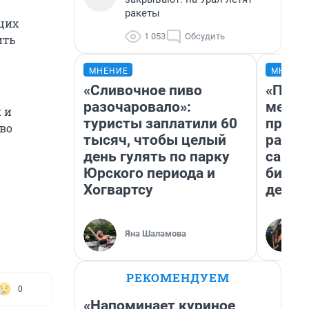
ракеты
щих
1 053
Обсудить
ить
МНЕНИЕ
МНЕНИ
«Сливочное пиво
«Поку
разочаровало»:
мешке
 и
туристы заплатили 60
предп
иво
тысяч, чтобы целый
расска
день гулять по парку
самом
Юрского периода и
бизне
Хогвартсу
дешев
Яна Шаламова
РЕКОМЕНДУЕМ
0
«Напоминает куриное