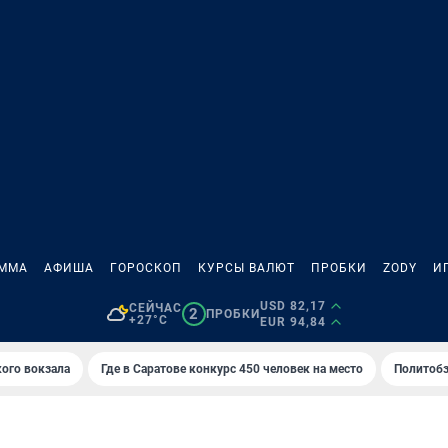
АММА
АФИША
ГОРОСКОП
КУРСЫ ВАЛЮТ
ПРОБКИ
ZODY
И
USD 82,17
СЕЙЧАС
2
ПРОБКИ
+27°C
EUR 94,84
кого вокзала
Где в Саратове конкурс 450 человек на место
Политобз