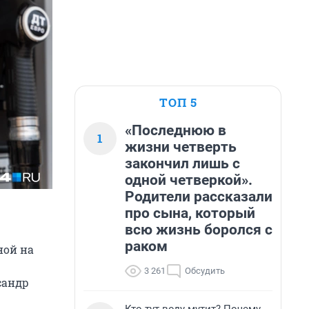
ТОП 5
«Последнюю в
1
жизни четверть
закончил лишь с
одной четверкой».
Родители рассказали
про сына, который
всю жизнь боролся с
раком
ной на
3 261
Обсудить
сандр