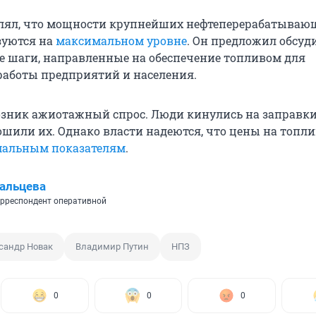
влял, что мощности крупнейших нефтеперерабатываю
зуются на
максимальном уровне
. Он предложил обсуд
 шаги, направленные на обеспечение топливом для
работы предприятий и населения.
озник ажиотажный спрос. Люди кинулись на заправки
ошили их. Однако власти надеются, что цены на топл
альным показателям
.
альцева
рреспондент оперативной
сандр Новак
Владимир Путин
НПЗ
0
0
0