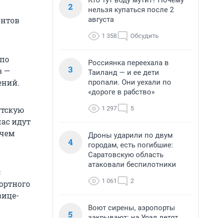
Кто тут воду мутит? Почему
2
нельзя купаться после 2
августа
онтов
1 358
Обсудить
 по
Россиянка переехала в
3
в —
Таиланд — и ее дети
ений.
пропали. Они уехали по
«дороге в рабство»
1 297
5
утскую
час идут
ючем
Дроны ударили по двум
4
городам, есть погибшие:
Саратовскую область
атаковали беспилотники
с
1 061
2
ортного
вице-
Воют сирены, аэропорты
5
закрывают: на Урал летят