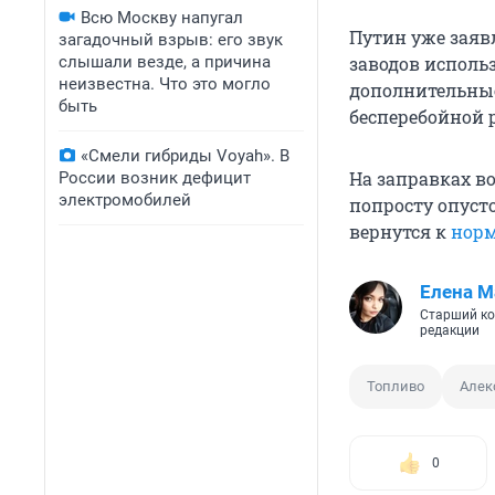
Всю Москву напугал
Путин уже зая
загадочный взрыв: его звук
слышали везде, а причина
заводов исполь
неизвестна. Что это могло
дополнительные
быть
бесперебойной 
«Смели гибриды Voyah». В
На заправках в
России возник дефицит
электромобилей
попросту опуст
вернутся к
норм
Елена М
Старший ко
редакции
Топливо
Алек
0