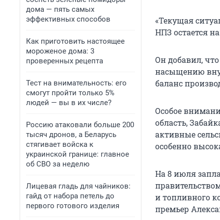
дома — пять самых
эффективных способов
«Текущая ситуа
НПЗ остается на
Как приготовить настоящее
мороженое дома: 3
Он добавил, чт
проверенных рецепта
насыщению внут
баланс произво
Тест на внимательность: его
смогут пройти только 5%
людей — вы в их числе?
Особое внимани
область, Забай
Россию атаковали больше 200
активные сельс
тысяч дронов, а Беларусь
стягивает войска к
особенно высок
украинской границе: главное
об СВО за неделю
На 8 июля запл
правительством
Лицевая гладь для чайников:
гайд от набора петель до
и топливного к
первого готового изделия
премьер Алекса