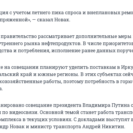
ция с учетом летнего пика спроса и внеплановых рем
пряженной», — сказал Новак.
о правительство рассматривает дополнительные меры
реннего рынка нефтепродуктов. В числе приоритето
дства и потребления, исполнение ранее данных поруч
е на совещании планируют уделить поставкам в Ирк
кальский край и южные регионы. В этих субъектах сей
кохозяйственные работы, поэтому потребность в гор
а.
анировано совещание президента Владимира Путина 
 по видеосвязи. Основной темой станет работа трансп
омплекса в текущих условиях. С докладами выступят 
ндр Новак и министр транспорта Андрей Никитин.