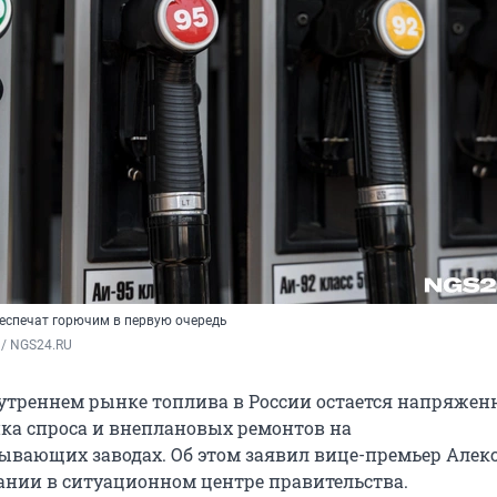
еспечат горючим в первую очередь
/ NGS24.RU 
утреннем рынке топлива в России остается напряжен
ика спроса и внеплановых ремонтов на
ывающих заводах. Об этом заявил вице-премьер Алек
ании в ситуационном центре правительства.