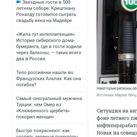
Звездные гости в 500-
летнем соборе: Криштиану
Роналду готовится сыграть
свадьбу века на Мадейре
«Жила тут интеллигенция».
История сибирского дома-
бумеранга, где в гости ходили
через балконы, — таких всего
два в России
Тело россиянки нашли во
Французских Альпах. Как она
погибла?
Некоторые регионы об
Источник: 
Мария Ленц 
Самый сексуальный мужчина
Турции: чем Омер из
Ситуация на вн
«Клюквенного щербета»
покорил женщин
фоне летнего п
нефтеперерабат
Быстро покраснеют: как
Новак на совещ
соспеть зеленые помидоры