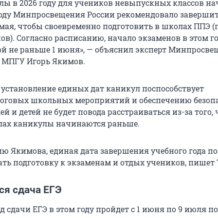
лы в 2026 году для учеников невыпускных классов на
 году Минпросвещения России рекомендовало заверши
 мая, чтобы своевременно подготовить в школах ППЭ (
ов). Согласно расписанию, начало экзаменов в этом г
ой не раньше 1 июня», — объяснил эксперт Минпросве
 МПГУ Игорь Якимов.
о установление единых дат каникул поспособствует
оговых школьных мероприятий и обеспечению безопа
ей и детей не будет повода расстраиваться из-за того, 
лах каникулы начинаются раньше.
ию Якимова, единая дата завершения учебного года п
ть подготовку к экзаменам и отдых учеников, пишет 
ся сдача ЕГЭ
 сдачи ЕГЭ в этом году пройдет с 1 июня по 9 июля по