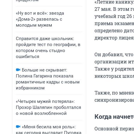
«Летние канику
27 мая. В этом
«Ну вот и всё»: звезда
учебный год 26
«Дома-2» развелась с
приема экзамен
молодым мужем
определено дат
директор лицея
Справится даже школьник:
пройдите тест по географии, в
котором очень стыдно
Он добавил, чт
ошибиться
организации ит
Также у родител
Больше не скрывает:
некоторых шко
Полина Гагарина показала
романтичные кадры с новым
избранником
Также, по мнен
синхронизирова
«Четырех мужей потеряла»:
Прохор Шаляпин проболтался
о новой возлюбленной
Когда начнет
«Меня бесила моя роль»:
Основной период
как сегодня выглядит Пуговка