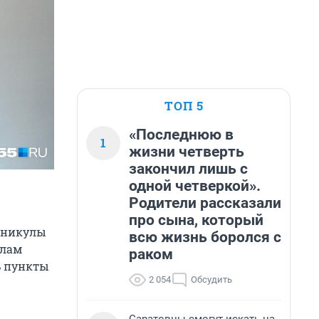
ТОП 5
«Последнюю в
1
жизни четверть
закончил лишь с
одной четверкой».
Родители рассказали
про сына, который
каникулы
всю жизнь боролся с
олам
раком
ь пункты
2 054
Обсудить