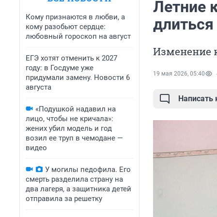
Летние к
Кому признаются в любви, а
длиться
кому разобьют сердце:
любовный гороскоп на август
Изменение ко
ЕГЭ хотят отменить к 2027
году: в Госдуме уже
19 мая 2026, 05:40
придумали замену. Новости 6
августа
Написать
«Подушкой надавил на
лицо, чтобы не кричала»:
жених убил модель и год
возил ее труп в чемодане —
видео
У могилы педофила. Его
смерть разделила страну на
два лагеря, а защитника детей
отправила за решетку