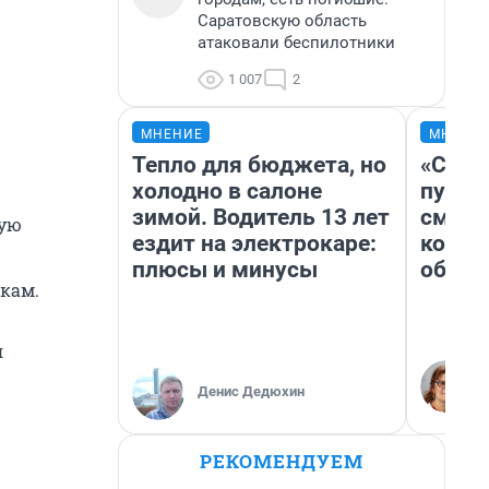
Саратовскую область
атаковали беспилотники
1 007
2
МНЕНИЕ
МНЕНИ
Тепло для бюджета, но
«Спут
холодно в салоне
пургу»
зимой. Водитель 13 лет
смерт
ную
ездит на электрокаре:
котор
плюсы и минусы
обнар
кам.
я
Денис Дедюхин
РЕКОМЕНДУЕМ