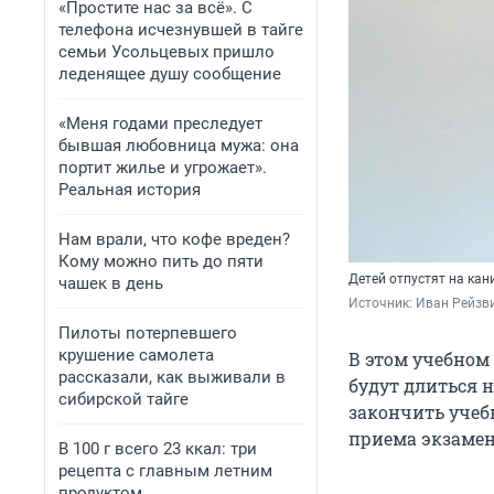
«Простите нас за всё». С
телефона исчезнувшей в тайге
семьи Усольцевых пришло
леденящее душу сообщение
«Меня годами преследует
бывшая любовница мужа: она
портит жилье и угрожает».
Реальная история
Нам врали, что кофе вреден?
Кому можно пить до пяти
Детей отпустят на кан
чашек в день
Источник: 
Иван Рейзви
Пилоты потерпевшего
крушение самолета
В этом учебном
рассказали, как выживали в
будут длиться 
сибирской тайге
закончить учеб
приема экзамен
В 100 г всего 23 ккал: три
рецепта с главным летним
продуктом