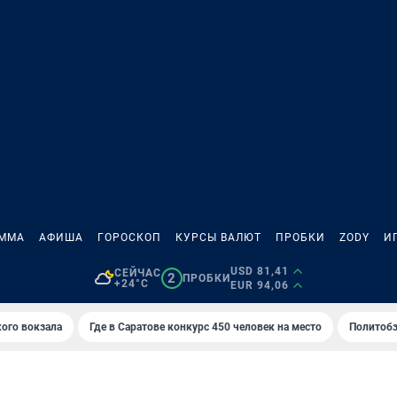
АММА
АФИША
ГОРОСКОП
КУРСЫ ВАЛЮТ
ПРОБКИ
ZODY
И
USD 81,41
СЕЙЧАС
2
ПРОБКИ
+24°C
EUR 94,06
кого вокзала
Где в Саратове конкурс 450 человек на место
Политобз