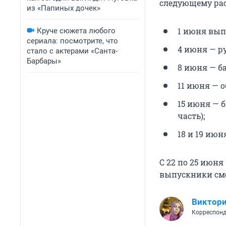
следующему ра
из «Папиных дочек»
1 июня вып
Круче сюжета любого
сериала: посмотрите, что
4 июня — р
стало с актерами «Санта-
Барбары»
8 июня — б
11 июня — 
15 июня — 
часть);
18 и 19 ию
С 22 по 25 июня
выпускники смо
Виктори
Корреспонд