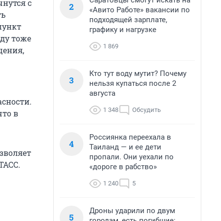
Саратовцы смогут искать на
чнутся с
2
«Авито Работе» вакансии по
ть
подходящей зарплате,
пункт
графику и нагрузке
оду тоже
1 869
щения,
Кто тут воду мутит? Почему
3
нельзя купаться после 2
августа
сности.
1 348
Обсудить
что в
Россиянка переехала в
4
Таиланд — и ее дети
озволяет
пропали. Они уехали по
ТАСС.
«дороге в рабство»
1 240
5
Дроны ударили по двум
5
городам, есть погибшие: