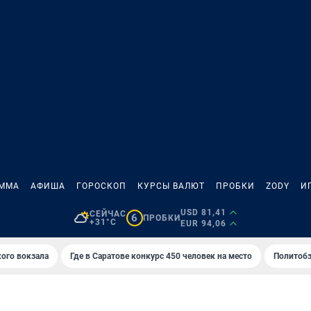
АММА
АФИША
ГОРОСКОП
КУРСЫ ВАЛЮТ
ПРОБКИ
ZODY
И
USD 81,41
СЕЙЧАС
6
ПРОБКИ
+31°C
EUR 94,06
кого вокзала
Где в Саратове конкурс 450 человек на место
Политобз