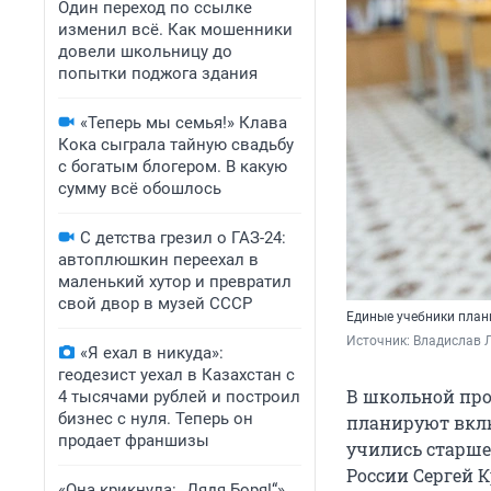
Один переход по ссылке
изменил всё. Как мошенники
довели школьницу до
попытки поджога здания
«Теперь мы семья!» Клава
Кока сыграла тайную свадьбу
с богатым блогером. В какую
сумму всё обошлось
С детства грезил о ГАЗ-24:
автоплюшкин переехал в
маленький хутор и превратил
свой двор в музей СССР
Единые учебники план
Источник: 
Владислав Л
«Я ехал в никуда»:
геодезист уехал в Казахстан с
В школьной про
4 тысячами рублей и построил
бизнес с нуля. Теперь он
планируют вклю
продает франшизы
учились старше
России Сергей 
«Она крикнула: „Дядя Боря!“»