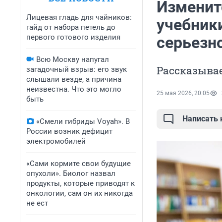
Изменит
Лицевая гладь для чайников:
учебник
гайд от набора петель до
первого готового изделия
серьезн
Всю Москву напугал
Рассказыва
загадочный взрыв: его звук
слышали везде, а причина
неизвестна. Что это могло
25 мая 2026, 20:05
быть
Написать
«Смели гибриды Voyah». В
России возник дефицит
электромобилей
«Сами кормите свои будущие
опухоли». Биолог назвал
продукты, которые приводят к
онкологии, сам он их никогда
не ест