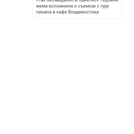
«Так неожиданно и приятно». Героиня
мема вспомнила о съемках с гуру
пикапа в кафе Владивостока