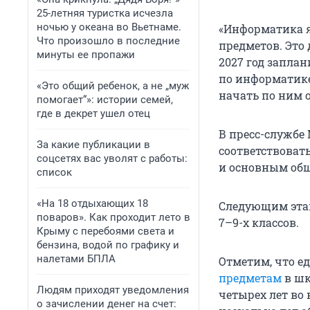
25-летняя туристка исчезла
ночью у океана во Вьетнаме.
«Информатика я
Что произошло в последние
предметов. Это 
минуты ее пропажи
2027 год запла
по информатике 
«Это общий ребенок, а не „муж
начать по ним 
помогает“»: истории семей,
где в декрет ушел отец
В пресс-службе
За какие публикации в
соответствоват
соцсетях вас уволят с работы:
и основным об
список
«На 18 отдыхающих 18
Следующим этап
поваров». Как проходит лето в
7–9-х
классов.
Крыму с перебоями света и
бензина, водой по графику и
налетами БПЛА
Отметим, что е
предметам
в шк
Людям приходят уведомления
четырех лет во
о зачислении денег на счет: