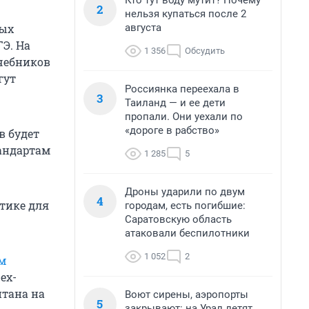
Кто тут воду мутит? Почему
2
нельзя купаться после 2
августа
ных
ГЭ. На
1 356
Обсудить
чебников
гут
Россиянка переехала в
3
Таиланд — и ее дети
пропали. Они уехали по
«дороге в рабство»
в будет
андартам
1 285
5
Дроны ударили по двум
4
тике для
городам, есть погибшие:
Саратовскую область
атаковали беспилотники
1 052
2
м
ех-
итана на
Воют сирены, аэропорты
5
закрывают: на Урал летят