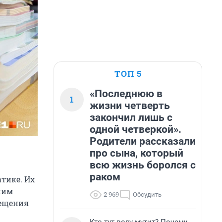
ТОП 5
«Последнюю в
1
жизни четверть
закончил лишь с
одной четверкой».
Родители рассказали
про сына, который
всю жизнь боролся с
раком
тике. Их
ним
2 969
Обсудить
вещения