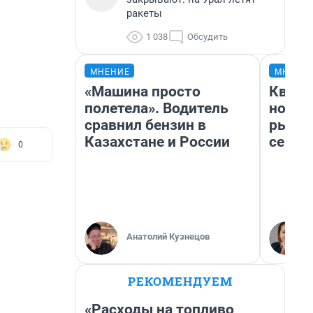
ракеты
1 038
Обсудить
МНЕНИЕ
МНЕНИ
«Машина просто
Кварт
полетела». Водитель
но де
сравнил бензин в
рынок
Казахстане и России
сейча
0
Анатолий Кузнецов
РЕКОМЕНДУЕМ
«Расходы на топливо