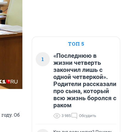
ТОП 5
«Последнюю в
1
жизни четверть
закончил лишь с
одной четверкой».
Родители рассказали
про сына, который
всю жизнь боролся с
раком
году. Об
3 985
Обсудить