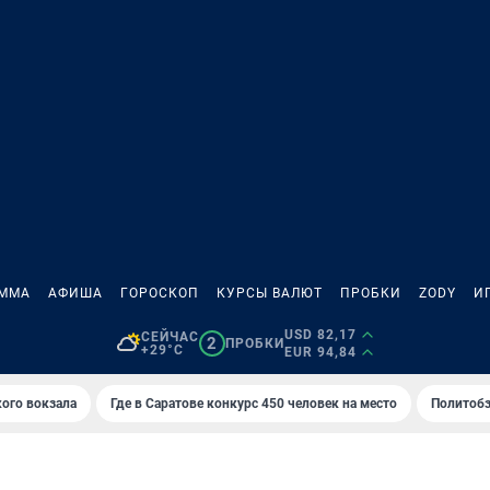
АММА
АФИША
ГОРОСКОП
КУРСЫ ВАЛЮТ
ПРОБКИ
ZODY
И
USD 82,17
СЕЙЧАС
2
ПРОБКИ
+29°C
EUR 94,84
кого вокзала
Где в Саратове конкурс 450 человек на место
Политобз