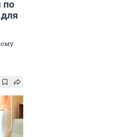
 по
 для
вому