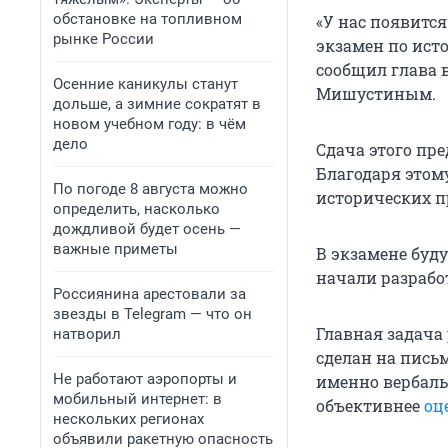
обстановке на топливном
«У нас появитс
рынке России
экзамен по исто
сообщил глава 
Осенние каникулы станут
Мишустиным.
дольше, а зимние сократят в
новом учебном году: в чём
дело
Сдача этого пре
Благодаря этом
По погоде 8 августа можно
исторических п
определить, насколько
дождливой будет осень —
важные приметы
В экзамене буд
начали разрабо
Россиянина арестовали за
звезды в Telegram — что он
Главная задача 
натворил
сделан на пись
Не работают аэропорты и
именно вербаль
мобильный интернет: в
объективнее
оц
нескольких регионах
объявили ракетную опасность