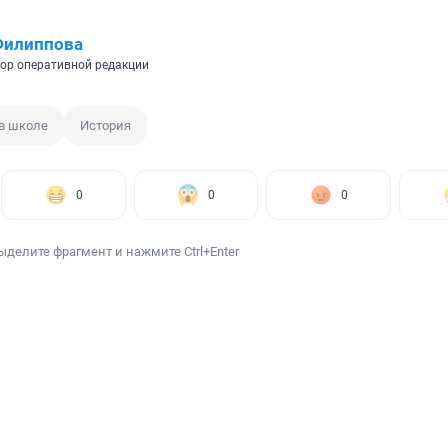
Филиппова
ор оперативной редакции
в школе
История
0
0
0
ыделите фрагмент и нажмите Ctrl+Enter