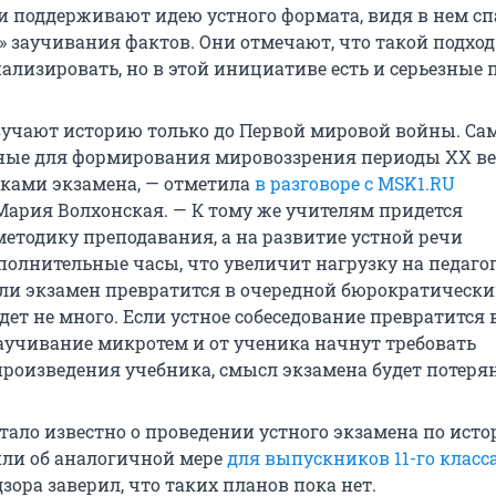
и поддерживают идею устного формата, видя в нем сп
» заучивания фактов. Они отмечают, что такой подход
ализировать, но в этой инициативе есть и серьезные 
зучают историю только до Первой мировой войны. Са
ные для формирования мировоззрения периоды XX ве
мками экзамена, — отметила
в разговоре с MSK1.RU
Мария Волхонская. — К тому же учителям придется
методику преподавания, а на развитие устной речи
полнительные часы, что увеличит нагрузку на педаго
ли экзамен превратится в очередной бюрократический
удет не много. Если устное собеседование превратится 
аучивание микротем и от ученика начнут требовать
произведения учебника, смысл экзамена будет потерян
стало известно о проведении устного экзамена по исто
рили об аналогичной мере
для выпускников 11-го класс
зора заверил, что таких планов пока нет.