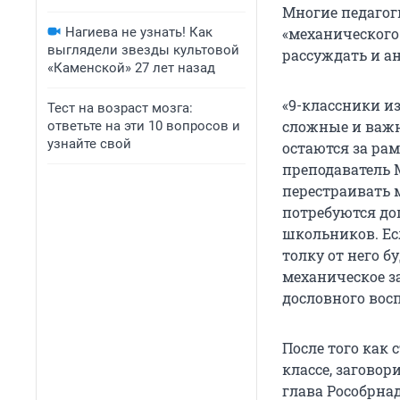
Многие педагог
Нагиева не узнать! Как
«механического
выглядели звезды культовой
рассуждать и ан
«Каменской» 27 лет назад
«9-классники и
Тест на возраст мозга:
сложные и важ
ответьте на эти 10 вопросов и
узнайте свой
остаются за ра
преподаватель 
перестраивать 
потребуются до
школьников. Ес
толку от него б
механическое з
дословного вос
После того как 
классе, загово
глава Рособрнад