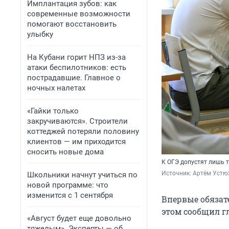
Имплантация зубов: как
современные возможности
помогают восстановить
улыбку
На Кубани горит НПЗ из-за
атаки беспилотников: есть
пострадавшие. Главное о
ночных налетах
«Гайки только
закручиваются». Строители
коттеджей потеряли половину
клиентов — им приходится
сносить новые дома
К ОГЭ допустят лишь т
Источник: 
Артём Устю
Школьники начнут учиться по
новой программе: что
изменится с 1 сентября
Впервые обязате
этом сообщил г
«Август будет еще довольно
тяжелым». Эксперты — об