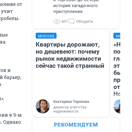
асение от
история загадочного
 учит
преступления
пробелы.
601
Обсудить
мые
МНЕНИЕ
МНЕНИ
ка
Квартиры дорожают,
«Нико
но дешевеют: почему
побед
рынок недвижимости
главн
сейчас такой странный
этого
гов и
бьет 
 барьер,
прока
в
отзыв
Нолан
».
Екатерина Торопова
директор агентства
недвижимости
рии в 9-м
а
. Однако
РЕКОМЕНДУЕМ