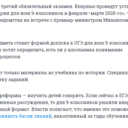
я третий обязательный экзамен. Впервые проведут ус
рии для всех 9-классников в феврале–марте 2028-го», 
ведомства на встрече с премьер-министром Михаилом
дмета станет формой допуска к ОГЭ для всех 9-классн
у хотят определить, есть ли у школьника понимание
роцессов.
ут только материалы из учебника по истории. Специа
тку заданий.
реформы — научить детей говорить. Если сейчас в ЕГЭ
менные рассуждения, то для 9-классников решили вне
ный формат. Власти полагают, что именно это помож
енивать багаж знаний
, накопленный за годы обучения