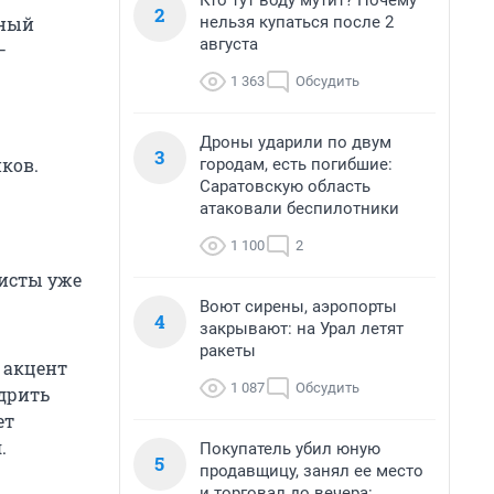
Кто тут воду мутит? Почему
2
нельзя купаться после 2
тный
августа
—
1 363
Обсудить
Дроны ударили по двум
3
иков.
городам, есть погибшие:
Саратовскую область
атаковали беспилотники
1 100
2
листы уже
Воют сирены, аэропорты
4
закрывают: на Урал летят
ракеты
 акцент
1 087
Обсудить
дрить
ет
.
Покупатель убил юную
5
продавщицу, занял ее место
и торговал до вечера: