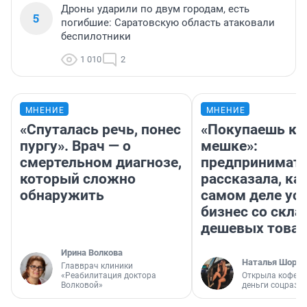
Дроны ударили по двум городам, есть
5
погибшие: Саратовскую область атаковали
беспилотники
1 010
2
МНЕНИЕ
МНЕНИЕ
«Спуталась речь, понес
«Покупаешь ко
пургу». Врач — о
мешке»:
смертельном диагнозе,
предпринимат
который сложно
рассказала, как
обнаружить
самом деле ус
бизнес со скл
дешевых това
Ирина Волкова
Наталья Шорох
Главврач клиники
«Реабилитация доктора
Открыла кофейн
Волковой»
деньги соцразв