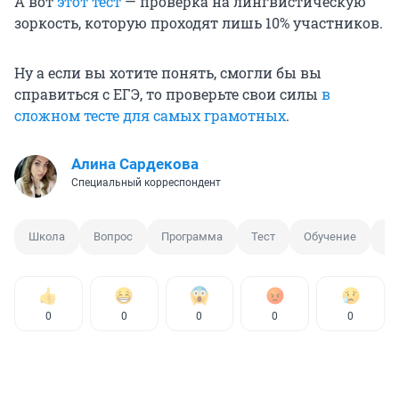
А вот
этот тест
— проверка на лингвистическую
зоркость, которую проходят лишь 10% участников.
Ну а если вы хотите понять, смогли бы вы
справиться с ЕГЭ, то проверьте свои силы
в
сложном тесте для самых грамотных
.
Алина Сардекова
Специальный корреспондент
Школа
Вопрос
Программа
Тест
Обучение
Об
0
0
0
0
0