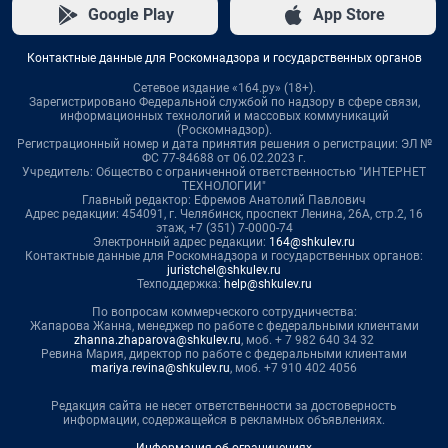
Google Play
App Store
Контактные данные для Роскомнадзора и государственных органов
Сетевое издание «164.ру» (18+).
Зарегистрировано Федеральной службой по надзору в сфере связи,
информационных технологий и массовых коммуникаций
(Роскомнадзор).
Регистрационный номер и дата принятия решения о регистрации: ЭЛ №
ФС 77-84688 от 06.02.2023 г.
Учредитель: Общество с ограниченной ответственностью "ИНТЕРНЕТ
ТЕХНОЛОГИИ"
Главный редактор: Ефремов Анатолий Павлович
Адрес редакции: 454091, г. Челябинск, проспект Ленина, 26А, стр.2, 16
этаж, +7 (351) 7-0000-74
Электронный адрес редакции:
164@shkulev.ru
Контактные данные для Роскомнадзора и государственных органов:
juristchel@shkulev.ru
Техподдержка:
help@shkulev.ru
По вопросам коммерческого сотрудничества:
Жапарова Жанна, менеджер по работе с федеральными клиентами
zhanna.zhaparova@shkulev.ru
, моб. + 7 982 640 34 32
Ревина Мария, директор по работе с федеральными клиентами
mariya.revina@shkulev.ru
, моб. +7 910 402 4056
Редакция сайта не несет ответственности за достоверность
информации, содержащейся в рекламных объявлениях.