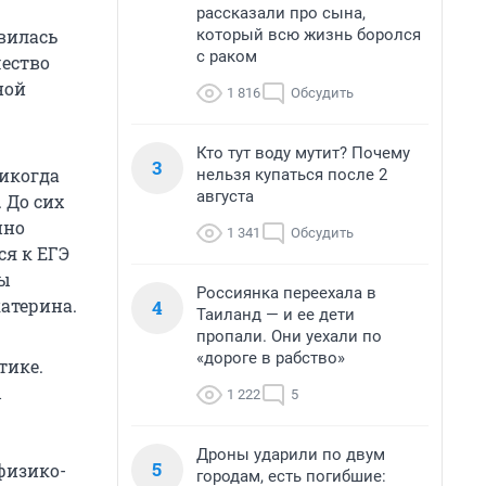
рассказали про сына,
который всю жизнь боролся
вилась
с раком
ество
ной
1 816
Обсудить
Кто тут воду мутит? Почему
3
никогда
нельзя купаться после 2
августа
. До сих
нно
1 341
Обсудить
ся к ЕГЭ
бы
Россиянка переехала в
атерина.
4
Таиланд — и ее дети
пропали. Они уехали по
«дороге в рабство»
тике.
ы
1 222
5
Дроны ударили по двум
5
физико-
городам, есть погибшие: