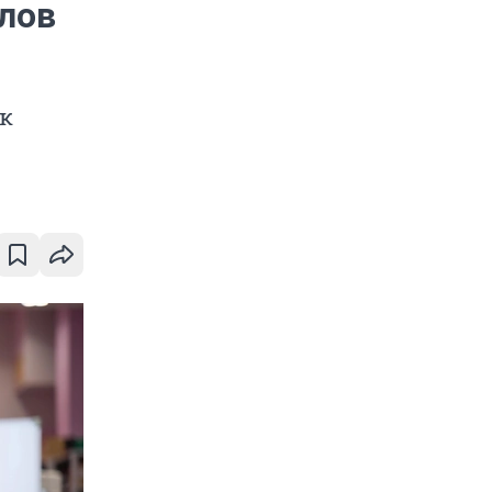
лов
 к