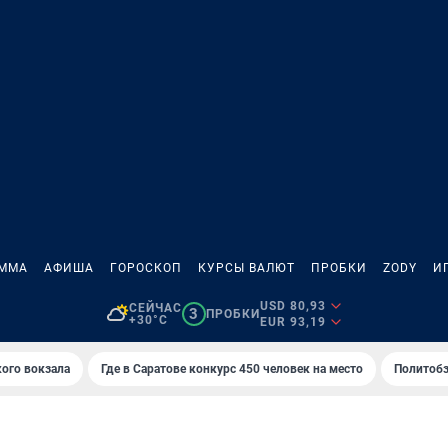
АММА
АФИША
ГОРОСКОП
КУРСЫ ВАЛЮТ
ПРОБКИ
ZODY
И
USD 80,93
СЕЙЧАС
3
ПРОБКИ
+30°C
EUR 93,19
кого вокзала
Где в Саратове конкурс 450 человек на место
Политобз