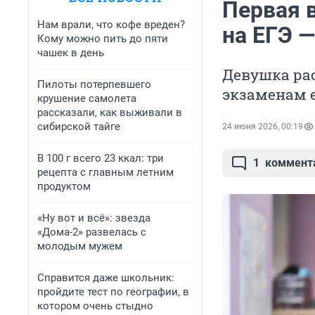
Первая 
Нам врали, что кофе вреден?
на ЕГЭ —
Кому можно пить до пяти
чашек в день
Девушка рас
Пилоты потерпевшего
экзаменам 
крушение самолета
рассказали, как выживали в
сибирской тайге
24 июня 2026, 00:19
В 100 г всего 23 ккал: три
1
коммент
рецепта с главным летним
продуктом
«Ну вот и всё»: звезда
«Дома-2» развелась с
молодым мужем
Справится даже школьник:
пройдите тест по географии, в
котором очень стыдно