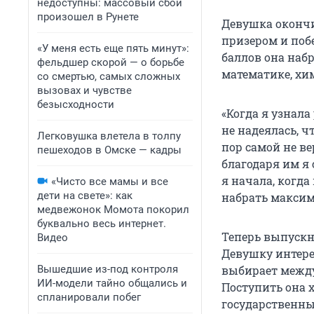
недоступны: массовый сбой
произошел в Рунете
Девушка оконч
призером и поб
«У меня есть еще пять минут»:
баллов она наб
фельдшер скорой — о борьбе
математике, хи
со смертью, самых сложных
вызовах и чувстве
безысходности
«Когда я узнала
не надеялась, чт
Легковушка влетела в толпу
пор самой не ве
пешеходов в Омске — кадры
благодаря им я 
я начала, когда
«Чисто все мамы и все
дети на свете»: как
набрать максим
медвежонок Момота покорил
буквально весь интернет.
Теперь выпускн
Видео
Девушку интере
Вышедшие из-под контроля
выбирает межд
ИИ-модели тайно общались и
Поступить она 
спланировали побег
государственны