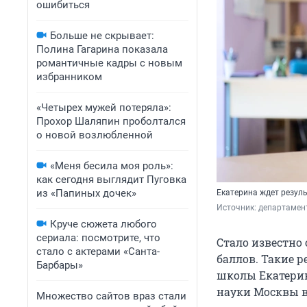
ошибиться
Больше не скрывает:
Полина Гагарина показала
романтичные кадры с новым
избранником
«Четырех мужей потеряла»:
Прохор Шаляпин проболтался
о новой возлюбленной
«Меня бесила моя роль»:
как сегодня выглядит Пуговка
из «Папиных дочек»
Екатерина ждет резул
Источник: 
департамен
Круче сюжета любого
сериала: посмотрите, что
Стало известно 
стало с актерами «Санта-
баллов. Такие 
Барбары»
школы Екатерин
науки Москвы в
Множество сайтов враз стали