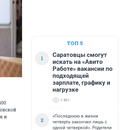
ТОП 5
Саратовцы смогут
1
искать на «Авито
Работе» вакансии по
подходящей
зарплате, графику и
нагрузке
1 861
400
ковской
«Последнюю в жизни
я и
2
четверть закончил лишь с
одной четверкой». Родители