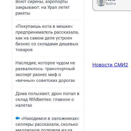
Воют сирены, аэропорты
Войти
закрывают: на Урал летят
ракеты
«Покупаешь кота в мешке»:
предприниматель рассказала,
как на самом деле устроен
бизнес со складами дешевых
товаров
Наследие, которое чудом не
Новости СМИ2
развалилось: транспортный
эксперт разнес миф о
«вечных» советских дорогах
Дома полыхают, дрон попал в
склад Wildberries: главное о
налетах
«Находимся в заложниках»:
селлеры рассказали, сколько
миллионов потеряли из-за