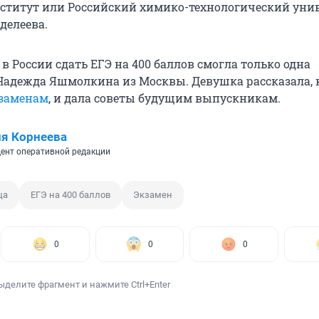
ститут или Российский химико-технологический уни
делеева.
в России сдать ЕГЭ на 400 баллов смогла только одна
адежда Яшмолкина из Москвы. Девушка рассказала, 
кзаменам
, и дала советы будущим выпускникам.
я Корнеева
ент оперативной редакции
ца
ЕГЭ на 400 баллов
Экзамен
0
0
0
ыделите фрагмент и нажмите Ctrl+Enter