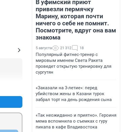
В уфимский приют
привезли пермячку
Марину, которая почти
ничего о себе не помнит.
Посмотрите, вдруг она вам
знакома
5 августа
21 312
18
Популярный фитнес-тренер с
мировым именем Света Ракета
проведет открытую тренировку для
сургутян
«Заказали на 3-летие»: перед
+0
–0
убийством жены в Казани турок
забрал торт на день рождения сына
«Так неожиданно и приятно». Героиня
мема вспомнила о съемках с гуру
пикапа в кафе Владивостока