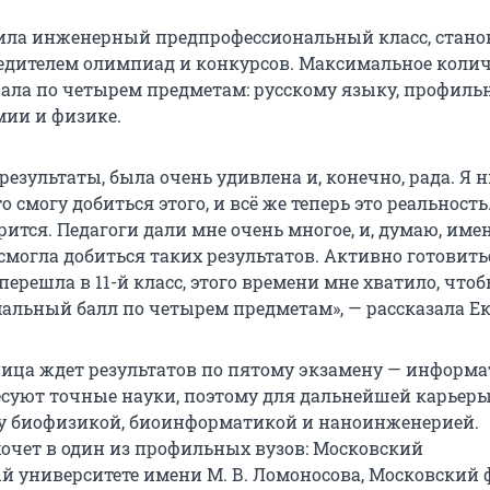
ила инженерный предпрофессиональный класс, стано
едителем олимпиад и конкурсов. Максимальное колич
рала по четырем предметам: русскому языку, профиль
мии и физике.
 результаты, была очень удивлена и, конечно, рада. Я 
о смогу добиться этого, и всё же теперь это реальность
рится. Педагоги дали мне очень многое, и, думаю, име
смогла добиться таких результатов. Активно готовить
 перешла в 11-й класс, этого времени мне хватило, что
альный балл по четырем предметам», — рассказала Ек
ица ждет результатов по пятому экзамену — информа
суют точные науки, поэтому для дальнейшей карьер
у биофизикой, биоинформатикой и наноинженерией.
хочет в один из профильных вузов: Московский
й университете имени М. В. Ломоносова, Московский 