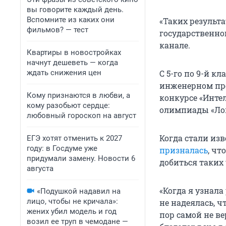
вы говорите каждый день.
Вспомните из каких они
«Таких результ
фильмов? — тест
государственног
канале.
Квартиры в новостройках
начнут дешеветь — когда
ждать снижения цен
С 5-го по 9-й к
инженерном пре
Кому признаются в любви, а
конкурсе «Инте
кому разобьют сердце:
олимпиады «Лом
любовный гороскоп на август
Когда стали изв
ЕГЭ хотят отменить к 2027
году: в Госдуме уже
призналась
, чт
придумали замену. Новости 6
добиться таких 
августа
«Когда я узнала
«Подушкой надавил на
лицо, чтобы не кричала»:
не надеялась, чт
жених убил модель и год
пор самой не ве
возил ее труп в чемодане —