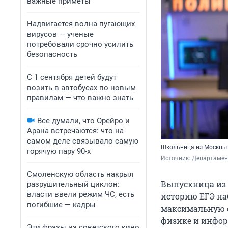
важные приметы
Надвигается волна пугающих
вирусов — ученые
потребовали срочно усилить
безопасность
С 1 сентября детей будут
возить в автобусах по новым
правилам — что важно знать
Все думали, что Орейро и
Арана встречаются: что на
самом деле связывало самую
Школьница из Москвы 
горячую пару 90-х
Источник: 
Департамен
Смоленскую область накрыл
Выпускница из 
разрушительный циклон:
власти ввели режим ЧС, есть
историю ЕГЭ на
погибшие — кадры
максимальную о
физике и инфор
Эти фразы из советского кино