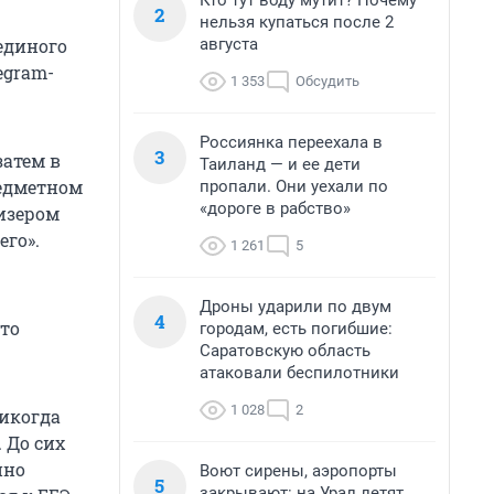
Кто тут воду мутит? Почему
2
нельзя купаться после 2
августа
единого
egram-
1 353
Обсудить
Россиянка переехала в
3
затем в
Таиланд — и ее дети
редметном
пропали. Они уехали по
«дороге в рабство»
изером
го».
1 261
5
Дроны ударили по двум
4
что
городам, есть погибшие:
Саратовскую область
атаковали беспилотники
1 028
2
никогда
. До сих
нно
Воют сирены, аэропорты
5
закрывают: на Урал летят