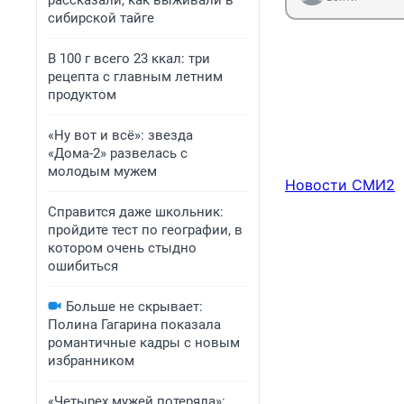
рассказали, как выживали в
сибирской тайге
В 100 г всего 23 ккал: три
рецепта с главным летним
продуктом
«Ну вот и всё»: звезда
«Дома-2» развелась с
молодым мужем
Новости СМИ2
Справится даже школьник:
пройдите тест по географии, в
котором очень стыдно
ошибиться
Больше не скрывает:
Полина Гагарина показала
романтичные кадры с новым
избранником
«Четырех мужей потеряла»: