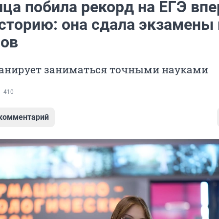
ца побила рекорд на ЕГЭ вп
историю: она сдала экзамены 
лов
анирует заниматься точными науками
410
 комментарий