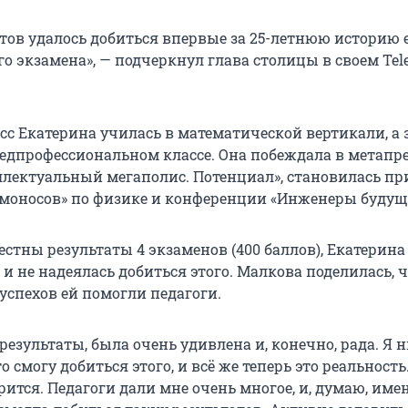
атов удалось добиться впервые за 25-летнюю историю 
о экзамена», — подчеркнул глава столицы в своем Tel
ласс Екатерина училась в математической вертикали, а 
дпрофессиональном классе. Она побеждала в метап
ллектуальный мегаполис. Потенциал», становилась пр
оносов» по физике и конференции «Инженеры будуще
естны результаты 4 экзаменов (400 баллов), Екатерина
о и не надеялась добиться этого. Малкова поделилась, 
успехов ей помогли педагоги.
 результаты, была очень удивлена и, конечно, рада. Я 
о смогу добиться этого, и всё же теперь это реальность
рится. Педагоги дали мне очень многое, и, думаю, име