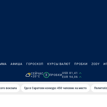
АММА
АФИША
ГОРОСКОП
КУРСЫ ВАЛЮТ
ПРОБКИ
ZODY
И
USD 81,41
СЕЙЧАС
3
ПРОБКИ
+20°C
EUR 94,06
кого вокзала
Где в Саратове конкурс 450 человек на место
Политобз