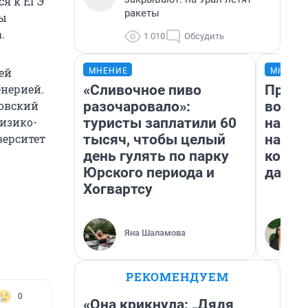
ся к ЕГЭ
ракеты
бы
.
1 010
Обсудить
ей
МНЕНИЕ
МНЕНИ
«Сливочное пиво
Прода
нерией.
разочаровало»:
возьм
ковский
туристы заплатили 60
нам г
изико-
тысяч, чтобы целый
налог
верситет
день гулять по парку
косне
Юрского периода и
даже 
Хогвартсу
Яна Шаламова
РЕКОМЕНДУЕМ
0
«Она крикнула: „Дядя