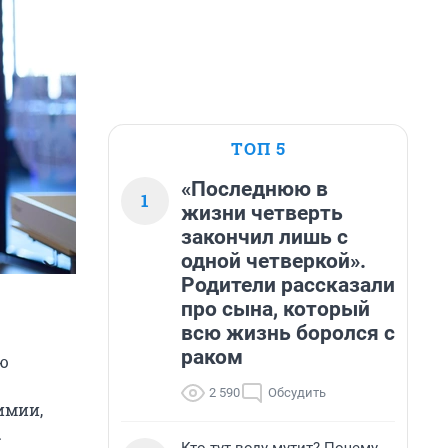
ТОП 5
«Последнюю в
1
жизни четверть
закончил лишь с
одной четверкой».
Родители рассказали
про сына, который
всю жизнь боролся с
раком
ю
2 590
Обсудить
имии,
.