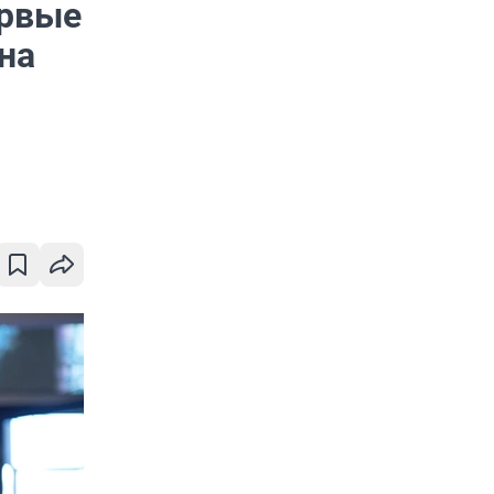
ервые
на