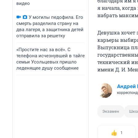
благодаря им я 
видео
я начала, когда
набрать максим
У могилы педофила. Его
смерть разделила страну на
два лагеря, а защитника детей
Девушка хочет 
отправила за решетку
карьеры выбир
Выпускница пла
«Простите нас за всё». С
государственны
телефона исчезнувшей в тайге
технический ин
семьи Усольцевых пришло
леденящее душу сообщение
имени Д. И. Мен
Андрей 
корреспонд
Экзамен
Шко
1