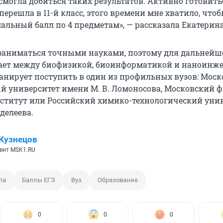
смогла добиться таких результатов. Активно готовить
 перешла в 11-й класс, этого времени мне хватило, что
альный балл по 4 предметам», — рассказала Екатерина
заниматься точными науками, поэтому для дальнейш
ает между биофизикой, биоинформатикой и наноинже
нирует поступить в один из профильных вузов: Мос
й университет имени М. В. Ломоносова, Московский ф
ститут или Российский химико-технологический уни
делеева.
Кузнецов
ент MSK1.RU
ла
Баллы ЕГЭ
Вуз
Образование
0
0
0