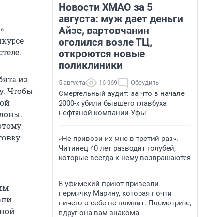
Новости ХМАО за 5
августа: муж дает деньги
»
Айзе, вартовчанин
нкурсе
оголился возле ТЦ,
стеле.
откроются новые
поликлиники
бята из
5 августа
16 069
Обсудить
у. Чтобы
Смертельный аудит: за что в начале
ной
2000-х убили бывшего главбуха
нефтяной компании Уфы
лоны.
отому
товку
«Не привози их мне в третий раз».
Читинец 40 лет разводит голубей,
которые всегда к нему возвращаются
и
В уфимский приют привезли
им
пермячку Марину, которая почти
али
ничего о себе не помнит. Посмотрите,
ьной
вдруг она вам знакома