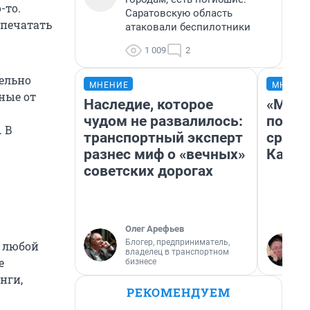
-то.
Саратовскую область
 печатать
атаковали беспилотники
1 009
2
тельно
МНЕНИЕ
МНЕНИ
ные от
Наследие, которое
«Маши
чудом не развалилось:
полет
. В
транспортный эксперт
сравн
разнес миф о «вечных»
Казах
советских дорогах
Олег Арефьев
Блогер, предприниматель,
в любой
владелец в транспортном
е
бизнесе
нги,
РЕКОМЕНДУЕМ