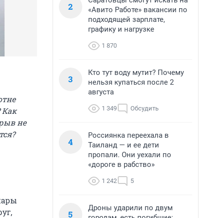
Саратовцы смогут искать на
2
«Авито Работе» вакансии по
подходящей зарплате,
графику и нагрузке
1 870
Кто тут воду мутит? Почему
3
нельзя купаться после 2
августа
отне
1 349
Обсудить
 Как
ерыв не
тся?
Россиянка переехала в
4
Таиланд — и ее дети
пропали. Они уехали по
«дороге в рабство»
1 242
5
 пары
Дроны ударили по двум
уг,
5
городам, есть погибшие: