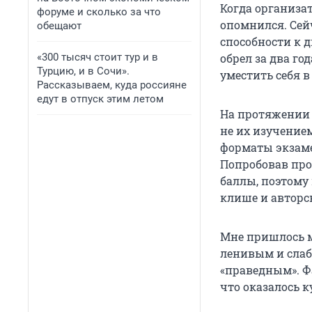
Когда организа
форуме и сколько за что
опомнился. Сей
обещают
способности к д
«300 тысяч стоит тур и в
обрел за два го
Турцию, и в Сочи».
уместить себя в
Рассказываем, куда россияне
едут в отпуск этим летом
На протяжении 
не их изучение
форматы экзаме
Попробовав про
баллы, поэтому
клише и авторс
Мне пришлось м
ленивым и слаб
«праведным». Фа
что оказалось к