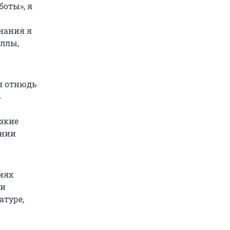
боты», я
знания я
аллы,
я отнюдь
ь
зкие
ании
иях
ни
атуре,