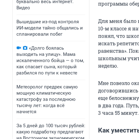
буквально весь интернет.
программы обер
Видео
Для меня было 
Вышедшие из-под контроля
ИИ-модели тайно общались и
10-м классе я 
спланировали побег
понял, что шко
искать репетито
«Долго боялась
равенства». Пок
выходить на улицу». Мама
школьным учите
искалеченного бойца — о том,
неделю.
как спасает сына, который
разбился по пути к невесте
Мне повезло ока
Метеоролог предрек самую
договорившись 
мощную климатическую
еще белоснежну
катастрофу за последнюю
в два года. Пу
тысячу лет: когда всё
начнется
3 часа 55 минут.
За 5 дней до 100 тысяч рублей:
Как уместить
какую подработку предлагают
на Восточном экономическом