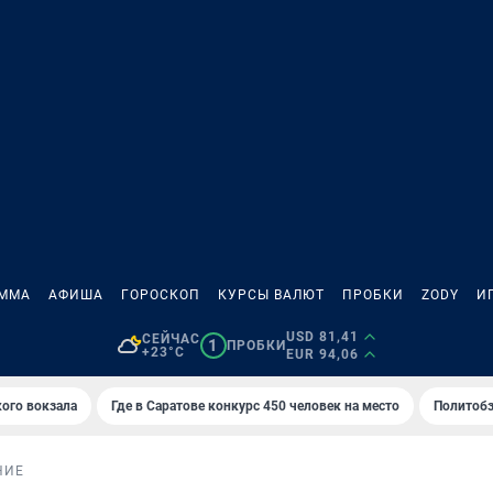
АММА
АФИША
ГОРОСКОП
КУРСЫ ВАЛЮТ
ПРОБКИ
ZODY
И
USD 81,41
СЕЙЧАС
1
ПРОБКИ
+23°C
EUR 94,06
кого вокзала
Где в Саратове конкурс 450 человек на место
Политобз
НИЕ