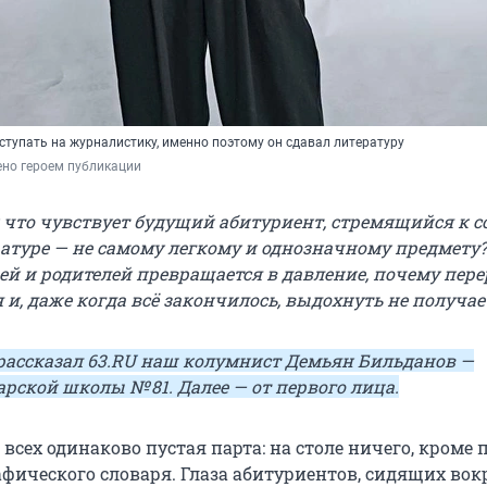
ступать на журналистику, именно поэтому он сдавал литературу
но героем публикации 
и что чувствует будущий абитуриент, стремящийся к с
ратуре — не самому легкому и однозначному предмету?
ей и родителей превращается в давление, почему пер
 и, даже когда всё закончилось, выдохнуть не получае
 рассказал
63.RU
наш колумнист Демьян Бильданов —
арской школы
№ 81
. Далее — от первого лица.
 У всех одинаково пустая парта: на столе ничего, кроме
фического словаря. Глаза абитуриентов, сидящих вокр