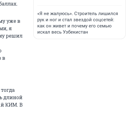
баллах.
«Я не жалуюсь». Строитель лишился
рук и ног и стал звездой соцсетей:
му уже в
как он живет и почему его семью
ми, я
искал весь Узбекистан
ому решил
о
 в
 тогда
ть длиной
ый КИМ. В