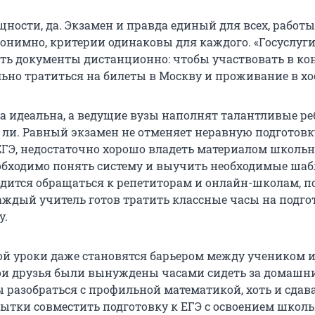
ущности, да. Экзамен и правда единый для всех, работы
онимно, критерии одинаковы для каждого. «Госуслуги
ть документы дистанционно: чтобы участвовать в ко
льно тратиться на билеты в Москву и проживание в хо
а идеальна, а ведущие вузы наполнят талантливые ре
 ли. Равный экзамен не отменяет неравную подготовк
ЕГЭ, недостаточно хорошо владеть материалом школь
бходимо понять систему и выучить необходимые шаб
одится обращаться к репетиторам и онлайн-школам, п
каждый учитель готов тратить классные часы на подго
у.
рой уроки даже становятся барьером между учеником 
ои друзья были вынуждены часами сидеть за домашн
ы разобраться с профильной математикой, хоть и сдав
пытки совместить подготовку к ЕГЭ с освоением школ