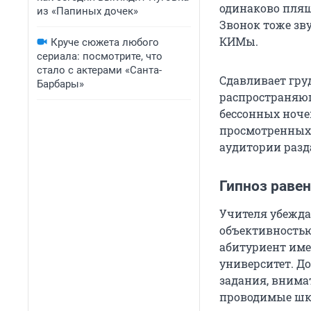
одинаково пляш
из «Папиных дочек»
Звонок тоже зв
КИМы.
Круче сюжета любого
сериала: посмотрите, что
стало с актерами «Санта-
Cдавливает гру
Барбары»
распространяющ
бессонных ноче
просмотренных л
аудитории разда
Гипноз раве
Учителя убежда
объективностью
абитуриент име
университет. Д
задания, внима
проводимые шк