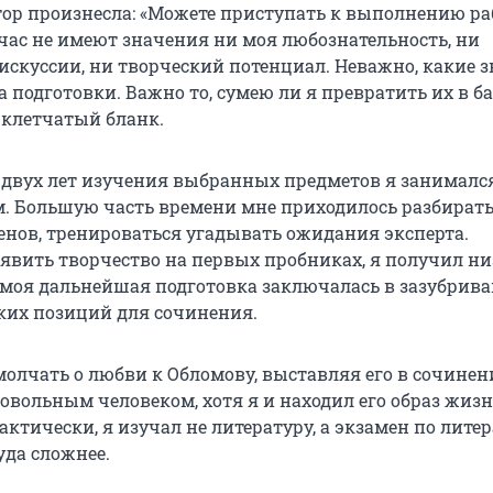
тор произнесла: «Можете приступать к выполнению ра
час не имеют значения ни моя любознательность, ни
искуссии, ни творческий потенциал. Неважно, какие 
да подготовки. Важно то, сумею ли я превратить их в б
 клетчатый бланк.
двух лет изучения выбранных предметов я занималс
м. Большую часть времени мне приходилось разбират
нов, тренироваться угадывать ожидания эксперта.
явить творчество на первых пробниках, я получил ни
 моя дальнейшая подготовка заключалась в зазубрив
ких позиций для сочинения.
олчать о любви к Обломову, выставляя его в сочинен
овольным человеком, хотя я и находил его образ жиз
ктически, я изучал не литературу, а экзамен по литер
уда сложнее.