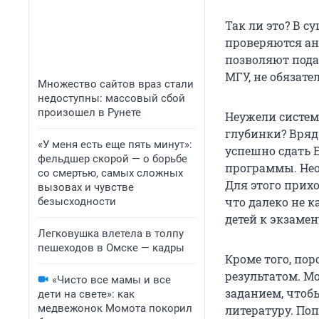
Так ли это? В с
проверяются ан
позволяют пода
МГУ, не обязате
Множество сайтов враз стали
недоступны: массовый сбой
произошел в Рунете
Неужели систем
глубинки? Вряд
«У меня есть еще пять минут»:
успешно сдать 
фельдшер скорой — о борьбе
программы. Нео
со смертью, самых сложных
Для этого прих
вызовах и чувстве
что далеко не 
безысходности
детей к экзамен
Легковушка влетела в толпу
пешеходов в Омске — кадры
Кроме того, по
результатом. М
«Чисто все мамы и все
заданием, чтоб
дети на свете»: как
медвежонок Момота покорил
литературу. По