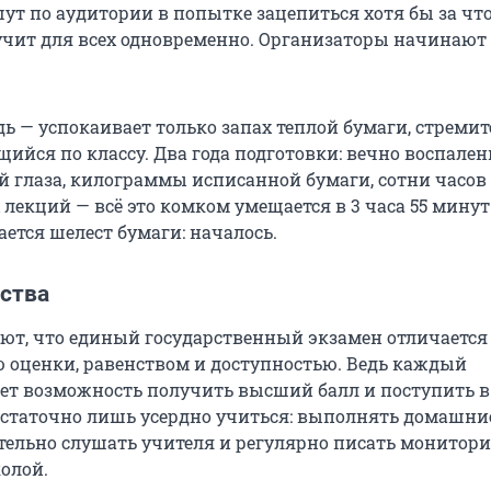
ут по аудитории в попытке зацепиться хотя бы за что
учит для всех одновременно. Организаторы начинают
дь — успокаивает только запах теплой бумаги, стреми
ийся по классу. Два года подготовки: вечно воспален
й глаза, килограммы исписанной бумаги, сотни часов
екций — всё это комком умещается в 3 часа 55 минут
ется шелест бумаги: началось.
нства
ют, что единый государственный экзамен отличается
 оценки, равенством и доступностью. Ведь каждый
ет возможность получить высший балл и поступить 
остаточно лишь усердно учиться: выполнять домашни
тельно слушать учителя и регулярно писать монитори
олой.