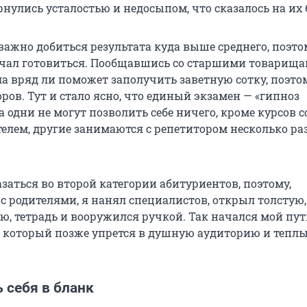
нулись усталостью и недосыпом, что сказалось на их 
важно добиться результата куда выше среднего, поэто
начал готовиться. Пообщавшись со старшими товарища
ла вряд ли поможет заполучить заветную сотку, поэт
ров. Тут и стало ясно, что единый экзамен — «гипноз
а одни не могут позволить себе ничего, кроме курсов с
лем, другие занимаются с репетитором несколько раз
заться во второй категории абитуриентов, поэтому,
с родителями, я нанял специалистов, открыл толстую,
ю, тетрадь и вооружился ручкой. Так начался мой пу
ть, который позже упрется в душную аудиторию и тепл
 себя в бланк