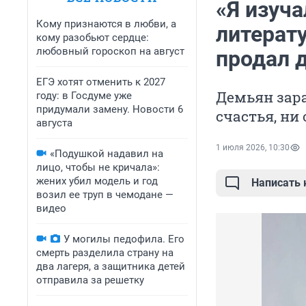
«Я изуча
Кому признаются в любви, а
литерату
кому разобьют сердце:
любовный гороскоп на август
продал 
ЕГЭ хотят отменить к 2027
Демьян зара
году: в Госдуме уже
придумали замену. Новости 6
счастья, ни
августа
1 июля 2026, 10:30
«Подушкой надавил на
лицо, чтобы не кричала»:
жених убил модель и год
Написать
возил ее труп в чемодане —
видео
У могилы педофила. Его
смерть разделила страну на
два лагеря, а защитника детей
отправила за решетку