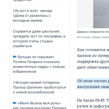
«Ну вот и всё»: звезда
«Дома-2» развелась с
молодым мужем
Справится даже школьник:
Демьян собирается по
пройдите тест по географии, в
Источник: 
предоставле
котором очень стыдно
ошибиться
Как готовится 
баллов по лите
Больше не скрывает:
поддержка друз
Полина Гагарина показала
романтичные кадры с новым
дает облегчения
избранником
Об этом честно
«Четырех мужей потеряла»:
выпускник сам
Прохор Шаляпин проболтался
о новой возлюбленной
На часах 09:45.
«Меня бесила моя роль»:
ручек и орфогра
как сегодня выглядит Пуговка