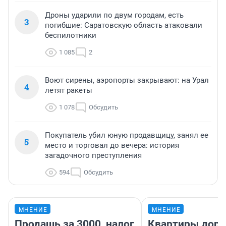
Дроны ударили по двум городам, есть
3
погибшие: Саратовскую область атаковали
беспилотники
1 085
2
Воют сирены, аэропорты закрывают: на Урал
4
летят ракеты
1 078
Обсудить
Покупатель убил юную продавщицу, занял ее
5
место и торговал до вечера: история
загадочного преступления
594
Обсудить
МНЕНИЕ
МНЕНИЕ
Продашь за 3000, налог
Квартиры дор