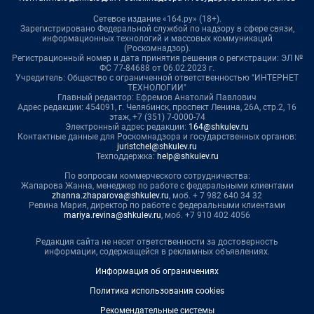
Сетевое издание «164.ру» (18+).
Зарегистрировано Федеральной службой по надзору в сфере связи,
информационных технологий и массовых коммуникаций
(Роскомнадзор).
Регистрационный номер и дата принятия решения о регистрации: ЭЛ №
ФС 77-84688 от 06.02.2023 г.
Учредитель: Общество с ограниченной ответственностью "ИНТЕРНЕТ
ТЕХНОЛОГИИ"
Главный редактор: Ефремов Анатолий Павлович
Адрес редакции: 454091, г. Челябинск, проспект Ленина, 26А, стр.2, 16
этаж, +7 (351) 7-0000-74
Электронный адрес редакции:
164@shkulev.ru
Контактные данные для Роскомнадзора и государственных органов:
juristchel@shkulev.ru
Техподдержка:
help@shkulev.ru
По вопросам коммерческого сотрудничества:
Жапарова Жанна, менеджер по работе с федеральными клиентами
zhanna.zhaparova@shkulev.ru
, моб. + 7 982 640 34 32
Ревина Мария, директор по работе с федеральными клиентами
mariya.revina@shkulev.ru
, моб. +7 910 402 4056
Редакция сайта не несет ответственности за достоверность
информации, содержащейся в рекламных объявлениях.
Информация об ограничениях
Политика использования cookies
Рекомендательные системы