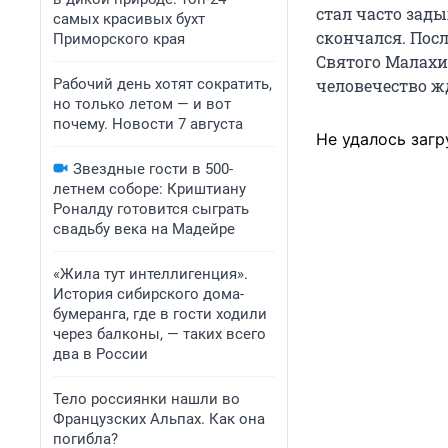
стал часто зады
самых красивых бухт
скончался. Пос
Приморского края
Святого Малахии
Рабочий день хотят сократить,
человечество жд
но только летом — и вот
почему. Новости 7 августа
Не удалось загр
Звездные гости в 500-
летнем соборе: Криштиану
Роналду готовится сыграть
свадьбу века на Мадейре
«Жила тут интеллигенция».
История сибирского дома-
бумеранга, где в гости ходили
через балконы, — таких всего
два в России
Тело россиянки нашли во
Французских Альпах. Как она
погибла?