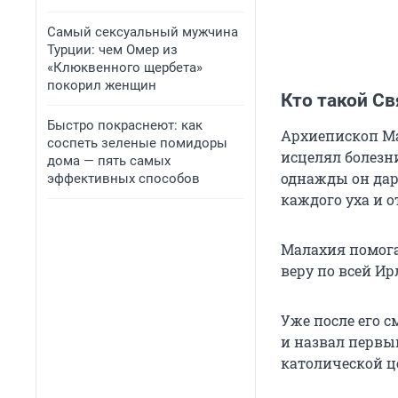
Самый сексуальный мужчина
Турции: чем Омер из
«Клюквенного щербета»
покорил женщин
Кто такой С
Быстро покраснеют: как
Архиепископ Ма
соспеть зеленые помидоры
исцелял болезни
дома — пять самых
однажды он даро
эффективных способов
каждого уха и о
Малахия помога
веру по всей Ир
Уже после его с
и назвал перв
католической ц