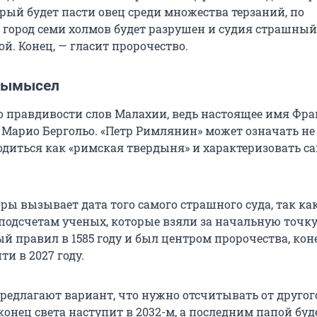
рый будет пасти овец среди множества терзаний, по
 город семи холмов будет разрушен и судия страшный
ой. Конец, — гласит пророчество.
вымысел
о правдивости слов Малахии, ведь настоящее имя Фр
е Марио Бергольо. «Петр Римлянин» может означать не
водиться как «римская твердыня» и характеризовать с
оры вызывает дата того самого страшного суда, так к
 подсчетам ученых, которые взяли за начальную точк
ый правил в 1585 году и был центром пророчества, кон
и в 2027 году.
редлагают вариант, что нужно отсчитывать от другог
а конец света наступит в 2032-м, а последним папой буд