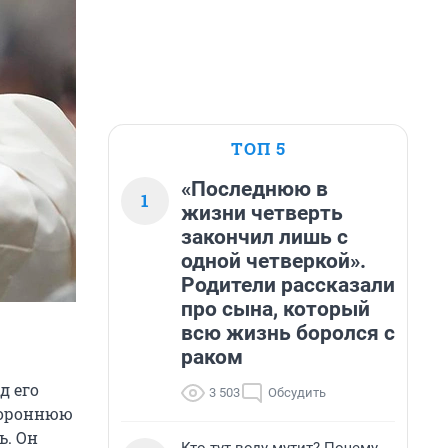
ТОП 5
«Последнюю в
1
жизни четверть
закончил лишь с
одной четверкой».
Родители рассказали
про сына, который
всю жизнь боролся с
раком
д его
3 503
Обсудить
стороннюю
ь. Он