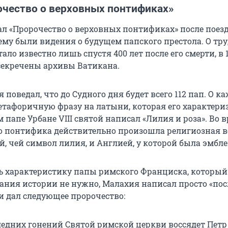
очество о верховных понтификах»
л «Пророчество о верховных понтификах» после поез
м ему были видения о будущем папского престола. О тр
ало известно лишь спустя 400 лет после его смерти, в 1
секречены архивы Ватикана.
 поведал, что до Судного дня будет всего 112 пап. О к
етафоричную фразу на латыни, которая его характериз
м папе Урбане VIII святой написал «Лилия и роза». Во 
о понтифика действительно произошла религиозная 
, чей символ лилия, и Англией, у которой была эмбле
ь характеристику папы римского Франциска, который 
нания истории не нужно, Малахия написал просто «по
и дал следующее пророчество:
ледних гонений Святой римской церкви воссядет Петр