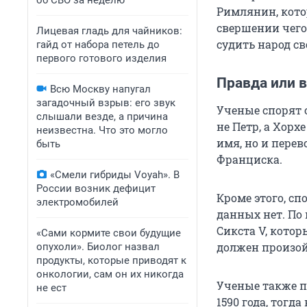
об СВО за неделю
Римлянин, кото
свершении чего
Лицевая гладь для чайников:
судить народ св
гайд от набора петель до
первого готового изделия
Правда или 
Всю Москву напугал
загадочный взрыв: его звук
Ученые спорят 
слышали везде, а причина
не Петр, а Хорх
неизвестна. Что это могло
имя, но и пере
быть
Франциска.
«Смели гибриды Voyah». В
России возник дефицит
Кроме этого, сп
электромобилей
данных нет. По
Сикста V, котор
«Сами кормите свои будущие
должен произойт
опухоли». Биолог назвал
продукты, которые приводят к
онкологии, сам он их никогда
Ученые также п
не ест
1590 года, тогд