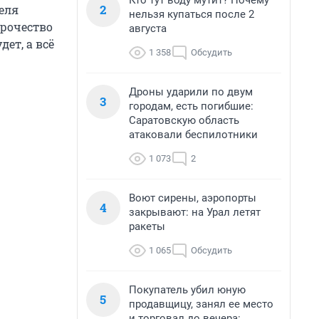
Кто тут воду мутит? Почему
2
еля
нельзя купаться после 2
орочество
августа
ет, а всё
1 358
Обсудить
Дроны ударили по двум
3
городам, есть погибшие:
Саратовскую область
атаковали беспилотники
1 073
2
Воют сирены, аэропорты
4
закрывают: на Урал летят
ракеты
1 065
Обсудить
Покупатель убил юную
5
продавщицу, занял ее место
и торговал до вечера: