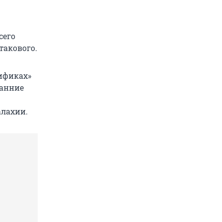
сего
такового.
ификах»
ранние
алахии.