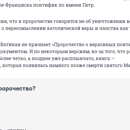
е Франциска понтифик по имени Петр.
ия, что в пророчестве говорится не об уничтожении в
о о переосмыслении католической веры и папства как 
 Ватикан не признает «Пророчество о верховных понт
кументом. И по некоторым версиям, из-за того, что 
лее четко, а позднее уже расплывчато, книга —
 которая появилась намного позже смерти святого М
пророчество?