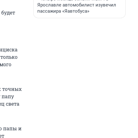
Ярославле автомобилист изувечил
пассажира «Яавтобуса»
 будет
анциска
 только
амого
ак точных
у папу
ец света
о папы и
ет