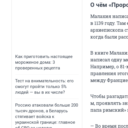
О чём «Прор
Малахия написа
в 1139 году. Та
архиепископа ст
когда были рас
В книге Малахия
Как приготовить настоящее
написал одну м
мороженое дома: 3
Например, о 81-
проверенных рецепта
правления этог
между Францией
Тест на внимательность: его
смогут пройти только 5%
людей — вы в их числе?
Чтобы разгадат
м, проявлять з
Россию атаковали больше 200
папа римский» 
тысяч дронов, а Беларусь
стягивает войска к
украинской границе: главное
— Во время пос