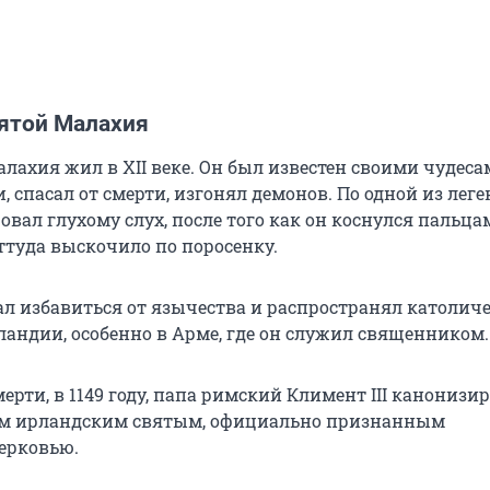
вятой Малахия
лахия жил в XII веке. Он был известен своими чудеса
, спасал от смерти, изгонял демонов. По одной из леге
вал глухому слух, после того как он коснулся пальца
ттуда выскочило по поросенку.
л избавиться от язычества и распространял католич
ландии, особенно в Арме, где он служил священником.
мерти, в 1149 году, папа римский Климент III канонизир
ым ирландским святым, официально признанным
ерковью.