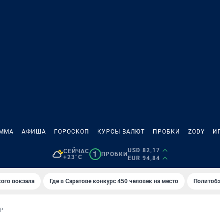
АММА
АФИША
ГОРОСКОП
КУРСЫ ВАЛЮТ
ПРОБКИ
ZODY
И
USD 82,17
СЕЙЧАС
1
ПРОБКИ
+23°C
EUR 94,84
кого вокзала
Где в Саратове конкурс 450 человек на место
Политобз
Р