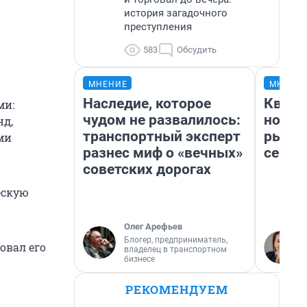
история загадочного
преступления
583
Обсудить
МНЕНИЕ
МНЕНИ
Наследие, которое
Кварт
ми:
чудом не развалилось:
но де
нд,
транспортный эксперт
рынок
ми
разнес миф о «вечных»
сейча
советских дорогах
ескую
Олег Арефьев
Блогер, предприниматель,
овал его
владелец в транспортном
бизнесе
РЕКОМЕНДУЕМ