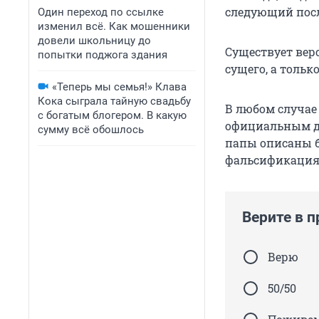
следующий посл
Один переход по ссылке
изменил всё. Как мошенники
довели школьницу до
Существует верс
попытки поджога здания
сущего, а тольк
«Теперь мы семья!» Клава
Кока сыграла тайную свадьбу
В любом случае
с богатым блогером. В какую
официальным до
сумму всё обошлось
папы описаны бо
фальсификация,
Верите в 
Верю
50/50