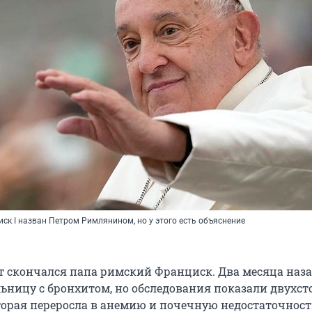
ск I назван Петром Римлянином, но у этого есть объяснение
ет скончался папа римский Франциск. Два месяца наза
льницу с бронхитом, но обследования показали двух
орая переросла в анемию и почечную недостаточност