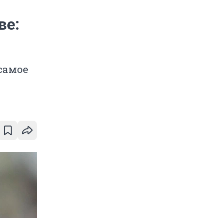
ве:
самое