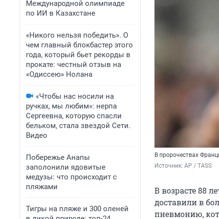
Международной олимпиаде
по ИИ в Казахстане
«Никого нельзя победить». О
чем главный блокбастер этого
года, который бьет рекорды в
прокате: честный отзыв на
«Одиссею» Нолана
«Чтобы нас носили на
ручках, мы любим»: нерпа
Сергеевна, которую спасли
бельком, стала звездой Сети.
Видео
В пророчествах Франци
Побережье Анапы
Источник: 
AP / TASS
заполонили ядовитые
медузы: что происходит с
пляжами
В возрасте 88 л
доставили в бо
Тигры на пляже и 300 оленей
пневмонию, кот
в дикой природе: топ-24