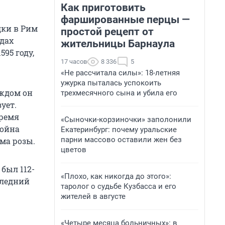
Как приготовить
фаршированные перцы —
дки в Рим
простой рецепт от
удах
жительницы Барнаула
595 году,
17 часов
8 336
5
«Не рассчитала силы»: 18-летняя
ужурка пыталась успокоить
аждом он
трехмесячного сына и убила его
ует.
время
«Сыночки-корзиночки» заполонили
война
Екатеринбург: почему уральские
парни массово оставили жен без
ма розы.
цветов
был 112-
«Плохо, как никогда до этого»:
следний
таролог о судьбе Кузбасса и его
жителей в августе
«Четыре месяца больничных»: в