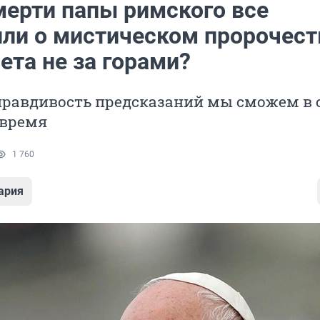
мерти папы римского все
или о мистическом пророчест
ета не за горами?
правдивость предсказаний мы сможем в 
время
1 760
ария