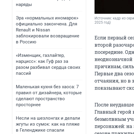
наряды
Эра «нормальных иномарок»
Источник: 
кадр из сериа
2025 год)
официально закончена. Для
Renault и Nissan
заблокировали возвращение
Если первый се
в Россию
второй разочаро
посередине. Од
«Изменщик, газлайтер,
неоднозначной 
нарцисс»: как Гуф раз за
причинам, сильн
разом разбивал сердца своих
Первые два сез
пассий
отчаяния, но в
Маленькая кухня без хаоса: 7
показывают ско
правил от дизайнера, которые
сделают пространство
После неудавшег
просторнее
Главный герой 
Несли на шезлонгах и делали
безмолвным уча
жгуты из сумок: как на пляже
персонажей: на
в Геленджике спасали
сезоне прикидыв