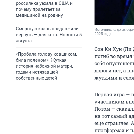
россиянка уехала в США и
почему прилетает за
медициной на родину
Смертную казнь предложили
Источник: 
кадр из сериа
2025 год)
вернуть — для кого. Новости 5
августа
Сон Ки Хун (Ли 
«Пробила голову ковшиком,
погиб во время 
била поленом». Жуткая
себя опустошенн
история набожной матери,
дороги нет, а в
годами истязавшей
жуткими и сложн
собственных детей
Первая игра — п
участникам впе
Потом — скакал
на тот самый ад
еще страшнее. 
платформах и на