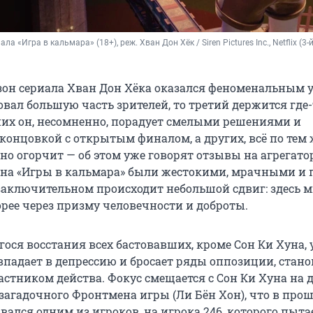
ла «Игра в кальмара» (18+), реж. Хван Дон Хёк / Siren Pictures Inc., Netflix (3-й 
зон сериала Хван Дон Хёка оказался феноменальным у
вал большую часть зрителей, то третий держится где-
них он, несомненно, порадует смелыми решениями и
концовкой с открытым финалом, а других, всё по тем 
о огорчит — об этом уже говорят отзывы на агрегато
она «Игры в кальмара» были жестокими, мрачными и
 заключительном происходит небольшой сдвиг: здесь 
рее через призму человечности и доброты.
ося восстания всех бастовавших, кроме Сон Ки Хуна, 
впадает в депрессию и бросает ряды оппозиции, стано
стником действа. Фокус смещается с Сон Ки Хуна на 
 загадочного Фронтмена игры (Ли Бён Хон), что в про
ался одним из игроков, на игрока 246, которого пыта