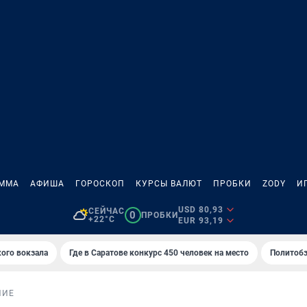
АММА
АФИША
ГОРОСКОП
КУРСЫ ВАЛЮТ
ПРОБКИ
ZODY
И
USD 80,93
СЕЙЧАС
0
ПРОБКИ
+22°C
EUR 93,19
кого вокзала
Где в Саратове конкурс 450 человек на место
Политобз
НИЕ