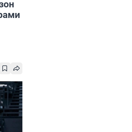
зон
ерами