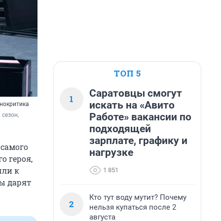
ТОП 5
Саратовцы смогут
1
искать на «Авито
инокритика
Работе» вакансии по
сезон, 
подходящей
зарплате, графику и
 самого
нагрузке
о героя,
шли к
1 851
ры дарят
Кто тут воду мутит? Почему
2
нельзя купаться после 2
августа