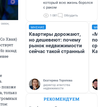
который всю жизнь боролся
с раком
1 081
Обсудить
сезон, 
МНЕНИЕ
МНЕНИ
Квартиры дорожают,
«Маши
 Со Хван)
но дешевеют: почему
полет
вствует
рынок недвижимости
сравн
Но назад
сейчас такой странный
Казах
енее
е
Екатерина Торопова
а.
директор агентства
о похоже
недвижимости
а, только
огромных
РЕКОМЕНДУЕМ
тое: