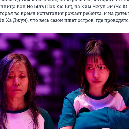
нница Кан Но Ыль (Пак Кю Ён), на Ким Чжун Эи (Чо Ю 
торая во время испытания рожает ребенка, и на детек
и Ха Джун), что весь сезон ищет остров, где проводятс