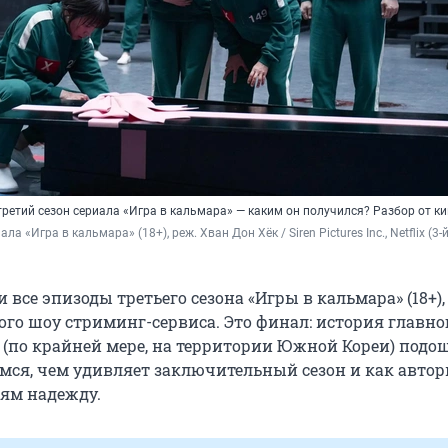
 третий сезон сериала «Игра в кальмара» — каким он получился? Разбор от к
ла «Игра в кальмара» (18+), реж. Хван Дон Хёк / Siren Pictures Inc., Netflix (3-й 
и все эпизоды третьего сезона «Игры в кальмара» (18+),
го шоу стриминг-сервиса. Это финал: история главног
р (по крайней мере, на территории Южной Кореи) подо
емся, чем удивляет заключительный сезон и как авто
лям надежду.