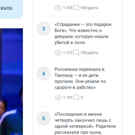
иала.
1 335
Обсудить
«Страдания — это подарок
3
Бога». Что известно о
девушке, которую нашли
убитой в поле
1 273
Обсудить
Россиянка переехала в
4
Таиланд — и ее дети
пропали. Они уехали по
«дороге в рабство»
1 192
5
«Последнюю в жизни
5
четверть закончил лишь с
одной четверкой». Родители
рассказали про сына,