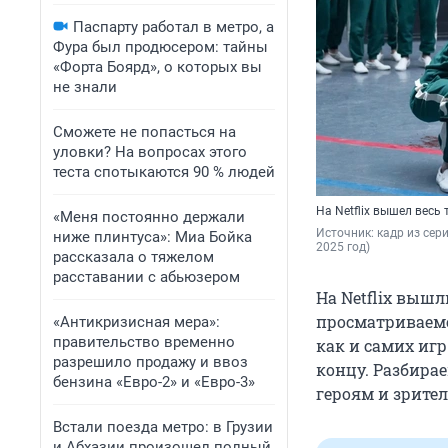
Паспарту работал в метро, а
Фура был продюсером: тайны
«Форта Боярд», о которых вы
не знали
Сможете не попасться на
уловки? На вопросах этого
теста спотыкаются 90 % людей
На Netflix вышел весь
«Меня постоянно держали
Источник: 
кадр из сериа
ниже плинтуса»: Миа Бойка
2025 год)
рассказала о тяжелом
расставании с абьюзером
На Netflix вышл
просматриваемо
«Антикризисная мера»:
правительство временно
как и самих иг
разрешило продажу и ввоз
концу. Разбира
бензина «Евро-2» и «Евро-3»
героям и зрите
Встали поезда метро: в Грузии
и Абхазии произошел полный