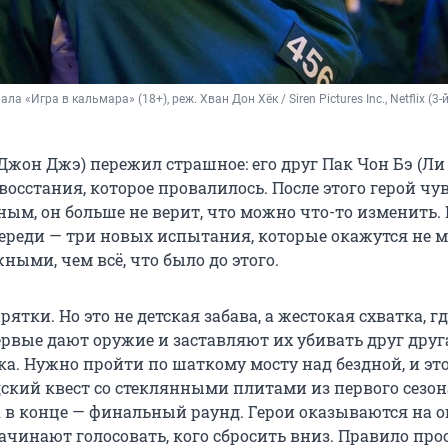
ла «Игра в кальмара» (18+), реж. Хван Дон Хёк / Siren Pictures Inc., Netflix (3-й 
Джон Джэ) пережил страшное: его друг Пак Чон Бэ (Ли
восстания, которое провалилось. После этого герой чу
ым, он больше не верит, что можно что-то изменить. 
переди — три новых испытания, которые окажутся не м
ыми, чем всё, что было до этого.
рятки. Но это не детская забава, а жестокая схватка, гд
рвые дают оружие и заставляют их убивать друг друг
ка. Нужно пройти по шаткому мосту над бездной, и эт
ский квест со стеклянными плитами из первого сезон
А в конце — финальный раунд. Герои оказываются на 
чинают голосовать, кого сбросить вниз. Правило прос