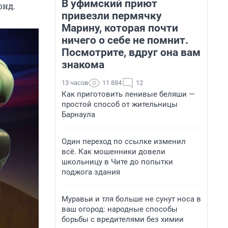
В уфимский приют
онд.
привезли пермячку
Марину, которая почти
ничего о себе не помнит.
Посмотрите, вдруг она вам
знакома
13 часов
11 884
12
Как приготовить ленивые беляши —
простой способ от жительницы
Барнаула
Один переход по ссылке изменил
всё. Как мошенники довели
школьницу в Чите до попытки
поджога здания
Муравьи и тля больше не сунут носа в
ваш огород: народные способы
борьбы с вредителями без химии