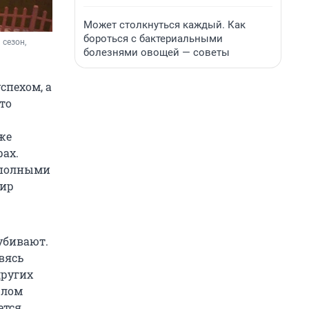
Может столкнуться каждый. Как
бороться с бактериальными
сезон, 
болезнями овощей — советы
спехом, а
то
же
рах.
 полными
мир
убивают.
вясь
других
шлом
ется