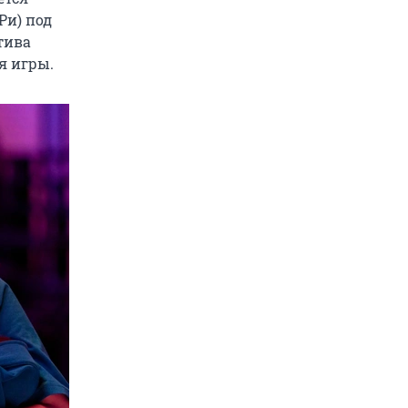
Ри) под
тива
я игры.