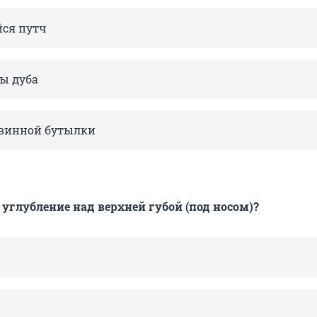
ся путч
ры дуба
 винной бутылки
 углубление над верхней губой (под носом)?