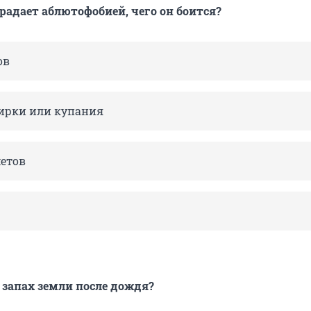
традает аблютофобией, чего он боится?
ов
ирки или купания
етов
 запах земли после дождя?