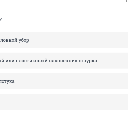
П
?
ловной убор
ий или пластиковый наконечник шнурка
лстука