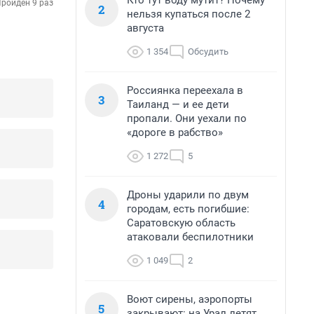
Кто тут воду мутит? Почему
ройден 9 раз
2
нельзя купаться после 2
августа
1 354
Обсудить
Россиянка переехала в
3
Таиланд — и ее дети
пропали. Они уехали по
«дороге в рабство»
1 272
5
Дроны ударили по двум
4
городам, есть погибшие:
Саратовскую область
атаковали беспилотники
1 049
2
Воют сирены, аэропорты
5
закрывают: на Урал летят