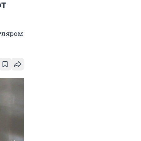
ют
буляром