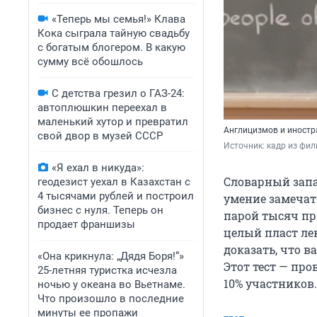
«Теперь мы семья!» Клава
Кока сыграла тайную свадьбу
с богатым блогером. В какую
сумму всё обошлось
С детства грезил о ГАЗ-24:
автоплюшкин переехал в
маленький хутор и превратил
Англицизмов и иностра
свой двор в музей СССР
Источник: 
кадр из фил
«Я ехал в никуда»:
Словарный запа
геодезист уехал в Казахстан с
4 тысячами рублей и построил
умение замечат
бизнес с нуля. Теперь он
парой тысяч пр
продает франшизы
целый пласт ле
доказать, что 
«Она крикнула: „Дядя Боря!“»
Этот тест — пр
25-летняя туристка исчезла
10% участников.
ночью у океана во Вьетнаме.
Что произошло в последние
минуты ее пропажи