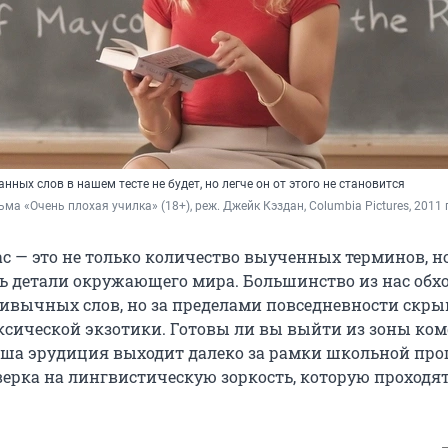
нных слов в нашем тесте не будет, но легче он от этого не становится
ьма «Очень плохая училка» (18+), реж. Джейк Кэздан, Columbia Pictures, 2011 
с — это не только количество выученных терминов, н
ь детали окружающего мира. Большинство из нас обх
ивычных слов, но за пределами повседневности скры
ксической экзотики. Готовы ли вы выйти из зоны ком
ваша эрудиция выходит далеко за рамки школьной пр
оверка на лингвистическую зоркость, которую проходя