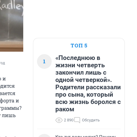
ТОП 5
«Последнюю в
1
год
жизни четверть
закончил лишь с
о и
одной четверкой».
одится
Родители рассказали
вается
про сына, который
форта и
всю жизнь боролся с
ограммы?
раком
т лишь
2 890
Обсудить