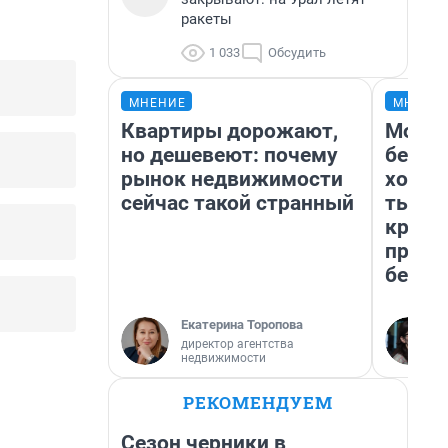
ракеты
1 033
Обсудить
МНЕНИЕ
МНЕНИ
Квартиры дорожают,
Мой б
но дешевеют: почему
береж
рынок недвижимости
хотел
сейчас такой странный
тысяч
креди
приех
безоп
Екатерина Торопова
директор агентства
недвижимости
РЕКОМЕНДУЕМ
Сезон черники в