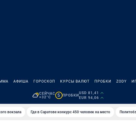
АММА
АФИША
ГОРОСКОП
КУРСЫ ВАЛЮТ
ПРОБКИ
ZODY
И
USD 81,41
СЕЙЧАС
5
ПРОБКИ
+32°C
EUR 94,06
кого вокзала
Где в Саратове конкурс 450 человек на место
Политобз