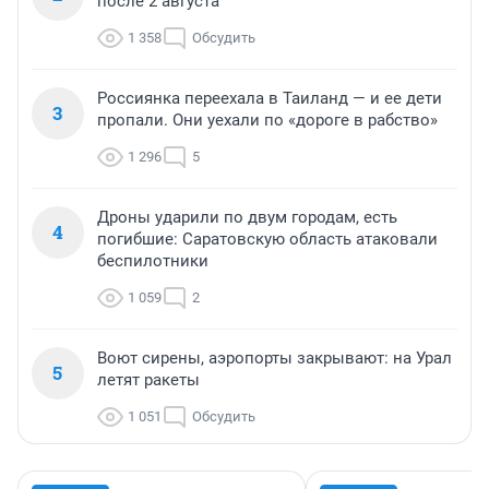
после 2 августа
1 358
Обсудить
Россиянка переехала в Таиланд — и ее дети
3
пропали. Они уехали по «дороге в рабство»
1 296
5
Дроны ударили по двум городам, есть
4
погибшие: Саратовскую область атаковали
беспилотники
1 059
2
Воют сирены, аэропорты закрывают: на Урал
5
летят ракеты
1 051
Обсудить