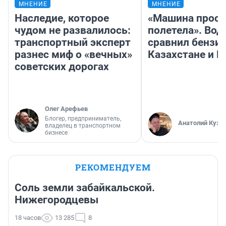
МНЕНИЕ
МНЕНИЕ
Наследие, которое
«Машина прост
чудом не развалилось:
полетела». Вод
транспортный эксперт
сравнил бензин
разнес миф о «вечных»
Казахстане и Р
советских дорогах
Олег Арефьев
Блогер, предприниматель,
Анатолий Кузн
владелец в транспортном
бизнесе
РЕКОМЕНДУЕМ
Соль земли забайкальской.
Нижегородцевы
18 часов
13 285
8