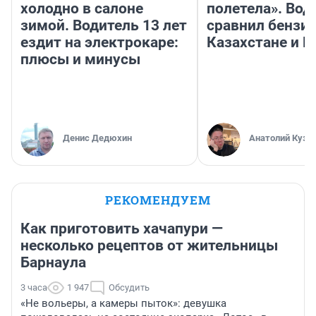
холодно в салоне
полетела». Вод
зимой. Водитель 13 лет
сравнил бензин
ездит на электрокаре:
Казахстане и Р
плюсы и минусы
Денис Дедюхин
Анатолий Кузн
РЕКОМЕНДУЕМ
Как приготовить хачапури —
несколько рецептов от жительницы
Барнаула
3 часа
1 947
Обсудить
«Не вольеры, а камеры пыток»: девушка