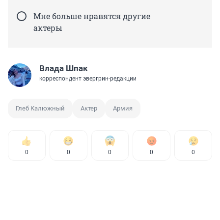
Мне больше нравятся другие
актеры
Влада Шпак
корреспондент эвергрин-редакции
Глеб Калюжный
Актер
Армия
0
0
0
0
0