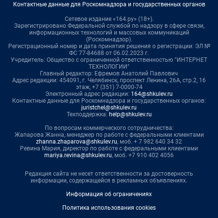
Контактные данные для Роскомнадзора и государственных органов
Сетевое издание «164.ру» (18+).
Зарегистрировано Федеральной службой по надзору в сфере связи,
информационных технологий и массовых коммуникаций
(Роскомнадзор).
Регистрационный номер и дата принятия решения о регистрации: ЭЛ №
ФС 77-84688 от 06.02.2023 г.
Учредитель: Общество с ограниченной ответственностью "ИНТЕРНЕТ
ТЕХНОЛОГИИ"
Главный редактор: Ефремов Анатолий Павлович
Адрес редакции: 454091, г. Челябинск, проспект Ленина, 26А, стр.2, 16
этаж, +7 (351) 7-0000-74
Электронный адрес редакции:
164@shkulev.ru
Контактные данные для Роскомнадзора и государственных органов:
juristchel@shkulev.ru
Техподдержка:
help@shkulev.ru
По вопросам коммерческого сотрудничества:
Жапарова Жанна, менеджер по работе с федеральными клиентами
zhanna.zhaparova@shkulev.ru
, моб. + 7 982 640 34 32
Ревина Мария, директор по работе с федеральными клиентами
mariya.revina@shkulev.ru
, моб. +7 910 402 4056
Редакция сайта не несет ответственности за достоверность
информации, содержащейся в рекламных объявлениях.
Информация об ограничениях
Политика использования cookies