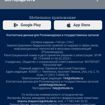
Мобильное приложение
Google Play
App Store
Контактные данные для Роскомнадзора и государственных органов
Сетевое издание «164.ру» (18+).
Зарегистрировано Федеральной службой по надзору в сфере связи,
информационных технологий и массовых коммуникаций
(Роскомнадзор).
Регистрационный номер и дата принятия решения о регистрации: ЭЛ №
ФС 77-84688 от 06.02.2023 г.
Учредитель: Общество с ограниченной ответственностью "ИНТЕРНЕТ
ТЕХНОЛОГИИ"
Главный редактор: Ефремов Анатолий Павлович
Адрес редакции: 454091, г. Челябинск, проспект Ленина, 26А, стр.2, 16
этаж, +7 (351) 7-0000-74
Электронный адрес редакции:
164@shkulev.ru
Контактные данные для Роскомнадзора и государственных органов:
juristchel@shkulev.ru
Техподдержка:
help@shkulev.ru
По вопросам коммерческого сотрудничества:
Жапарова Жанна, менеджер по работе с федеральными клиентами
zhanna.zhaparova@shkulev.ru
, моб. + 7 982 640 34 32
Ревина Мария, директор по работе с федеральными клиентами