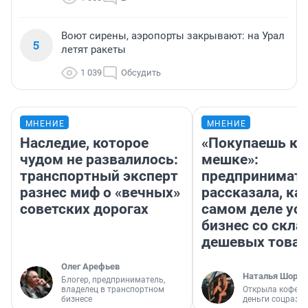
Воют сирены, аэропорты закрывают: на Урал
5
летят ракеты
1 039
Обсудить
МНЕНИЕ
МНЕНИЕ
Наследие, которое
«Покупаешь ко
чудом не развалилось:
мешке»:
транспортный эксперт
предпринимат
разнес миф о «вечных»
рассказала, как
советских дорогах
самом деле ус
бизнес со скл
дешевых това
Олег Арефьев
Наталья Шорох
Блогер, предприниматель,
владелец в транспортном
Открыла кофейн
бизнесе
деньги соцразв