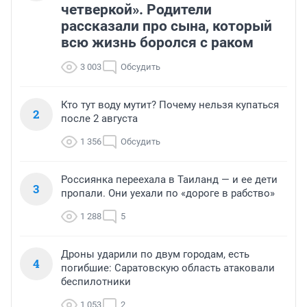
четверкой». Родители
рассказали про сына, который
всю жизнь боролся с раком
3 003
Обсудить
Кто тут воду мутит? Почему нельзя купаться
2
после 2 августа
1 356
Обсудить
Россиянка переехала в Таиланд — и ее дети
3
пропали. Они уехали по «дороге в рабство»
1 288
5
Дроны ударили по двум городам, есть
4
погибшие: Саратовскую область атаковали
беспилотники
1 053
2