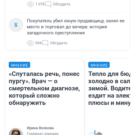
1 078
Обсудить
Покупатель убил юную продавщицу, занял ее
5
место и торговал до вечера: история
загадочного преступления
594
Обсудить
МНЕНИЕ
МНЕНИЕ
«Спуталась речь, понес
Тепло для бюд
пургу». Врач — о
холодно в сало
смертельном диагнозе,
зимой. Водител
который сложно
ездит на элект
обнаружить
плюсы и мину
Ирина Волкова
Главврач клиники