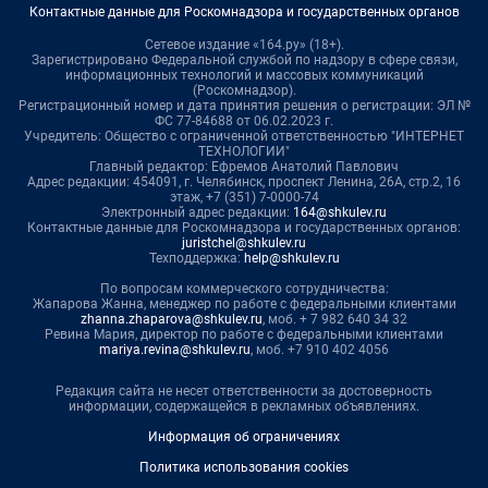
Контактные данные для Роскомнадзора и государственных органов
Сетевое издание «164.ру» (18+).
Зарегистрировано Федеральной службой по надзору в сфере связи,
информационных технологий и массовых коммуникаций
(Роскомнадзор).
Регистрационный номер и дата принятия решения о регистрации: ЭЛ №
ФС 77-84688 от 06.02.2023 г.
Учредитель: Общество с ограниченной ответственностью "ИНТЕРНЕТ
ТЕХНОЛОГИИ"
Главный редактор: Ефремов Анатолий Павлович
Адрес редакции: 454091, г. Челябинск, проспект Ленина, 26А, стр.2, 16
этаж, +7 (351) 7-0000-74
Электронный адрес редакции:
164@shkulev.ru
Контактные данные для Роскомнадзора и государственных органов:
juristchel@shkulev.ru
Техподдержка:
help@shkulev.ru
По вопросам коммерческого сотрудничества:
Жапарова Жанна, менеджер по работе с федеральными клиентами
zhanna.zhaparova@shkulev.ru
, моб. + 7 982 640 34 32
Ревина Мария, директор по работе с федеральными клиентами
mariya.revina@shkulev.ru
, моб. +7 910 402 4056
Редакция сайта не несет ответственности за достоверность
информации, содержащейся в рекламных объявлениях.
Информация об ограничениях
Политика использования cookies