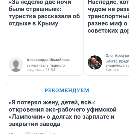
«За неделю две ночи
Наследие, кото
были страшные»:
чудом не разва
туристка рассказала об
транспортный 
отдыхе в Крыму
разнес миф о 
советских доро
Олег Арефьев
Александра Исмайлова
Блогер, предпри
заместитель главного
владелец в тра
редактора 63.RU
бизнесе
РЕКОМЕНДУЕМ
«Я потерял жену, детей, всё»:
откровения экс-рабочего уфимской
«Лампочки» о долгах по зарплате и
закрытии завода