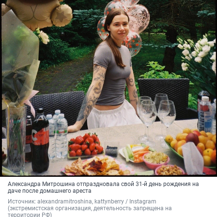
Александра Митрошина отпраздновала свой 31-й день рождения на
даче после домашнего ареста
Источник: 
alexandramitroshina, kattynberry / Instagram 
(экстремистская организация, деятельность запрещена на 
территории РФ)