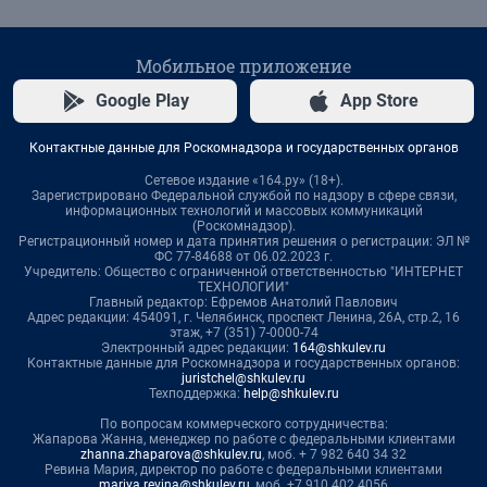
Мобильное приложение
Google Play
App Store
Контактные данные для Роскомнадзора и государственных органов
Сетевое издание «164.ру» (18+).
Зарегистрировано Федеральной службой по надзору в сфере связи,
информационных технологий и массовых коммуникаций
(Роскомнадзор).
Регистрационный номер и дата принятия решения о регистрации: ЭЛ №
ФС 77-84688 от 06.02.2023 г.
Учредитель: Общество с ограниченной ответственностью "ИНТЕРНЕТ
ТЕХНОЛОГИИ"
Главный редактор: Ефремов Анатолий Павлович
Адрес редакции: 454091, г. Челябинск, проспект Ленина, 26А, стр.2, 16
этаж, +7 (351) 7-0000-74
Электронный адрес редакции:
164@shkulev.ru
Контактные данные для Роскомнадзора и государственных органов:
juristchel@shkulev.ru
Техподдержка:
help@shkulev.ru
По вопросам коммерческого сотрудничества:
Жапарова Жанна, менеджер по работе с федеральными клиентами
zhanna.zhaparova@shkulev.ru
, моб. + 7 982 640 34 32
Ревина Мария, директор по работе с федеральными клиентами
mariya.revina@shkulev.ru
, моб. +7 910 402 4056