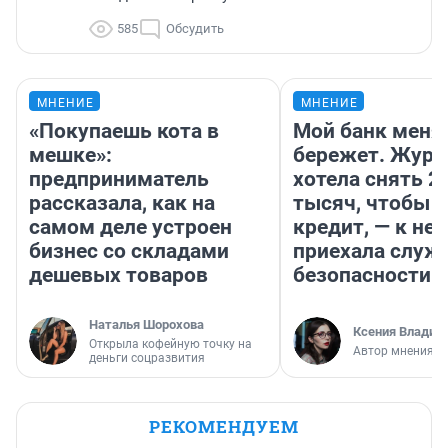
585
Обсудить
МНЕНИЕ
МНЕНИЕ
«Покупаешь кота в
Мой банк меня
мешке»:
бережет. Журн
предприниматель
хотела снять 2
рассказала, как на
тысяч, чтобы п
самом деле устроен
кредит, — к не
бизнес со складами
приехала служ
дешевых товаров
безопасности
Наталья Шорохова
Ксения Владим
Открыла кофейную точку на
Автор мнения
деньги соцразвития
РЕКОМЕНДУЕМ