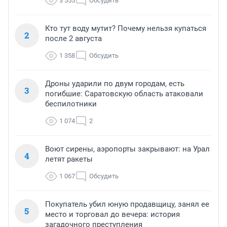
3 555
Обсудить
Кто тут воду мутит? Почему нельзя купаться
2
после 2 августа
1 358
Обсудить
Дроны ударили по двум городам, есть
3
погибшие: Саратовскую область атаковали
беспилотники
1 074
2
Воют сирены, аэропорты закрывают: на Урал
4
летят ракеты
1 067
Обсудить
Покупатель убил юную продавщицу, занял ее
5
место и торговал до вечера: история
загадочного преступления