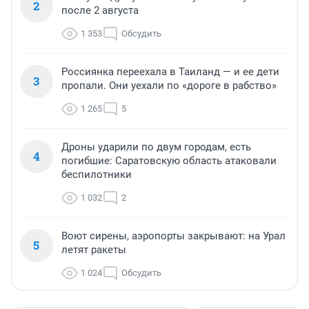
2
после 2 августа
1 353
Обсудить
Россиянка переехала в Таиланд — и ее дети
3
пропали. Они уехали по «дороге в рабство»
1 265
5
Дроны ударили по двум городам, есть
4
погибшие: Саратовскую область атаковали
беспилотники
1 032
2
Воют сирены, аэропорты закрывают: на Урал
5
летят ракеты
1 024
Обсудить