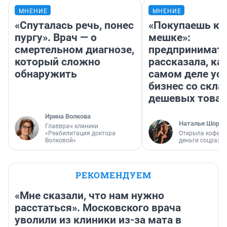
МНЕНИЕ
МНЕНИЕ
«Спуталась речь, понес
«Покупаешь ко
пургу». Врач — о
мешке»:
смертельном диагнозе,
предпринимат
который сложно
рассказала, как
обнаружить
самом деле ус
бизнес со скл
дешевых това
Ирина Волкова
Наталья Шорох
Главврач клиники
«Реабилитация доктора
Открыла кофейн
Волковой»
деньги соцразв
РЕКОМЕНДУЕМ
«Мне сказали, что нам нужно
расстаться». Московского врача
уволили из клиники из-за мата в