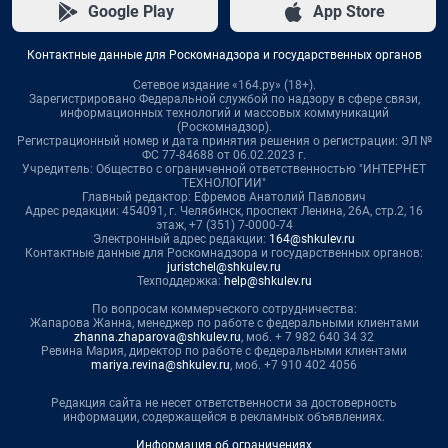
Google Play
App Store
Контактные данные для Роскомнадзора и государственных органов
Сетевое издание «164.ру» (18+).
Зарегистрировано Федеральной службой по надзору в сфере связи,
информационных технологий и массовых коммуникаций
(Роскомнадзор).
Регистрационный номер и дата принятия решения о регистрации: ЭЛ №
ФС 77-84688 от 06.02.2023 г.
Учредитель: Общество с ограниченной ответственностью "ИНТЕРНЕТ
ТЕХНОЛОГИИ"
Главный редактор: Ефремов Анатолий Павлович
Адрес редакции: 454091, г. Челябинск, проспект Ленина, 26А, стр.2, 16
этаж, +7 (351) 7-0000-74
Электронный адрес редакции:
164@shkulev.ru
Контактные данные для Роскомнадзора и государственных органов:
juristchel@shkulev.ru
Техподдержка:
help@shkulev.ru
По вопросам коммерческого сотрудничества:
Жапарова Жанна, менеджер по работе с федеральными клиентами
zhanna.zhaparova@shkulev.ru
, моб. + 7 982 640 34 32
Ревина Мария, директор по работе с федеральными клиентами
mariya.revina@shkulev.ru
, моб. +7 910 402 4056
Редакция сайта не несет ответственности за достоверность
информации, содержащейся в рекламных объявлениях.
Информация об ограничениях