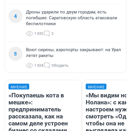
Дроны ударили по двум городам, есть
4
погибшие: Саратовскую область атаковали
беспилотники
1 032
2
Воют сирены, аэропорты закрывают: на Урал
5
летят ракеты
1 024
Обсудить
МНЕНИЕ
МНЕНИЕ
«Покупаешь кота в
«Мы видим нов
мешке»:
Нолана»: с как
предприниматель
настроем нужн
рассказала, как на
смотреть «Оди
самом деле устроен
чтобы она не
бизнес со складами
выглядела как