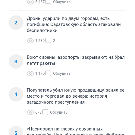
5 467
Обсудить
Дроны ударили по двум городам, есть
2
погибшие: Саратовскую область атаковали
беспилотники
1 239
2
Воют сирены, аэропорты закрывают: на Урал
3
летят ракеты
1 170
Обсудить
Покупатель убил юную продавщицу, занял ее
4
место и торговал до вечера: история
загадочного преступления
673
Обсудить
«Насиловал на глазах у связанных
5
родителей». Новый поворот в деле убийства