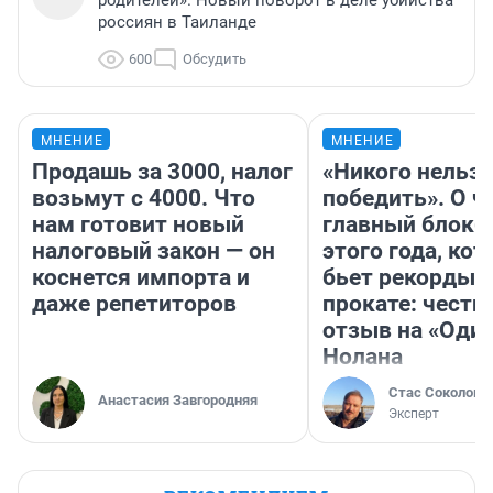
россиян в Таиланде
600
Обсудить
МНЕНИЕ
МНЕНИЕ
Продашь за 3000, налог
«Никого нельз
возьмут с 4000. Что
победить». О ч
нам готовит новый
главный блокб
налоговый закон — он
этого года, ко
коснется импорта и
бьет рекорды 
даже репетиторов
прокате: честн
отзыв на «Оди
Нолана
Стас Соколов
Анастасия Завгородняя
Эксперт