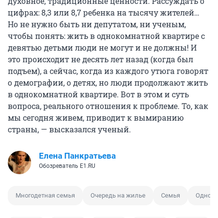
духовное, традиционные ценности. Рассуждать о
цифрах: 8,3 или 8,7 ребенка на тысячу жителей…
Но не нужно быть ни депутатом, ни ученым,
чтобы понять: жить в однокомнатной квартире с
девятью детьми люди не могут и не должны! И
это происходит не десять лет назад (когда был
подъем), а сейчас, когда из каждого утюга говорят
о демографии, о детях, но люди продолжают жить
в однокомнатной квартире. Вот в этом и суть
вопроса, реального отношения к проблеме. То, как
мы сегодня живем, приводит к вымиранию
страны, — высказался ученый.
Елена Панкратьева
Обозреватель E1.RU
Многодетная семья
Очередь на жилье
Семья
Одноко