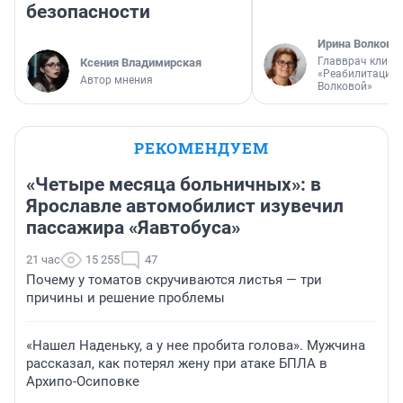
безопасности
Ирина Волкова
Главврач клини
Ксения Владимирская
«Реабилитация 
Автор мнения
Волковой»
РЕКОМЕНДУЕМ
«Четыре месяца больничных»: в
Ярославле автомобилист изувечил
пассажира «Яавтобуса»
21 час
15 255
47
Почему у томатов скручиваются листья — три
причины и решение проблемы
«Нашел Наденьку, а у нее пробита голова». Мужчина
рассказал, как потерял жену при атаке БПЛА в
Архипо-Осиповке