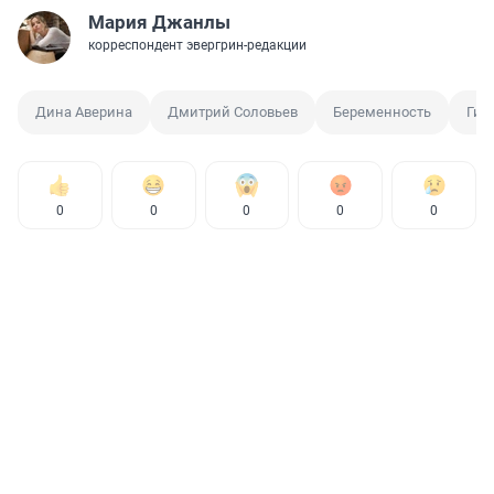
Мария Джанлы
корреспондент эвергрин-редакции
Дина Аверина
Дмитрий Соловьев
Беременность
Гим
0
0
0
0
0