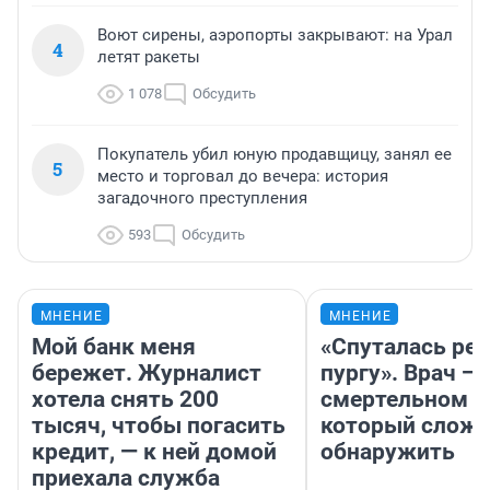
Воют сирены, аэропорты закрывают: на Урал
4
летят ракеты
1 078
Обсудить
Покупатель убил юную продавщицу, занял ее
5
место и торговал до вечера: история
загадочного преступления
593
Обсудить
МНЕНИЕ
МНЕНИЕ
Мой банк меня
«Спуталась реч
бережет. Журналист
пургу». Врач — 
хотела снять 200
смертельном д
тысяч, чтобы погасить
который слож
кредит, — к ней домой
обнаружить
приехала служба