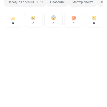
Народная премия E1.RU
Плавание
Мастер спорта
Сем
0
0
0
0
0