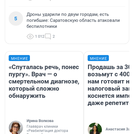
Дроны ударили по двум городам, есть
5
погибшие: Саратовскую область атаковали
беспилотники
1 012
2
МНЕНИЕ
МНЕНИЕ
«Спуталась речь, понес
Продашь за 300
пургу». Врач — о
возьмут с 4000
смертельном диагнозе,
нам готовит н
который сложно
налоговый зако
обнаружить
коснется импор
даже репетито
Ирина Волкова
Главврач клиники
Анастасия Зав
«Реабилитация доктора