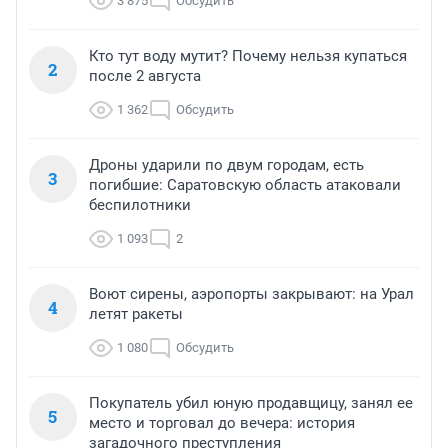
3 875
Обсудить
Кто тут воду мутит? Почему нельзя купаться
2
после 2 августа
1 362
Обсудить
Дроны ударили по двум городам, есть
3
погибшие: Саратовскую область атаковали
беспилотники
1 093
2
Воют сирены, аэропорты закрывают: на Урал
4
летят ракеты
1 080
Обсудить
Покупатель убил юную продавщицу, занял ее
5
место и торговал до вечера: история
загадочного преступления