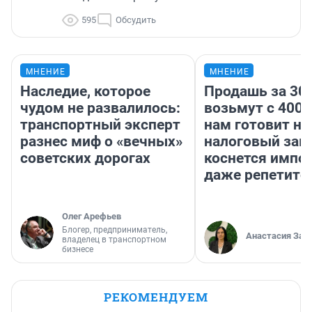
595
Обсудить
МНЕНИЕ
МНЕНИЕ
Наследие, которое
Продашь за 300
чудом не развалилось:
возьмут с 4000
транспортный эксперт
нам готовит н
разнес миф о «вечных»
налоговый зако
советских дорогах
коснется импор
даже репетито
Олег Арефьев
Блогер, предприниматель,
Анастасия Зав
владелец в транспортном
бизнесе
РЕКОМЕНДУЕМ