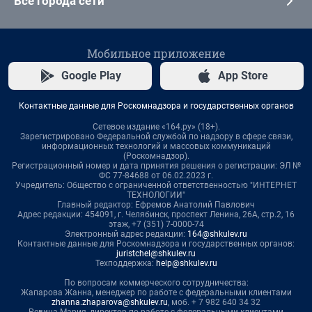
Все города сети
Мобильное приложение
Google Play
App Store
Контактные данные для Роскомнадзора и государственных органов
Сетевое издание «164.ру» (18+).
Зарегистрировано Федеральной службой по надзору в сфере связи,
информационных технологий и массовых коммуникаций
(Роскомнадзор).
Регистрационный номер и дата принятия решения о регистрации: ЭЛ №
ФС 77-84688 от 06.02.2023 г.
Учредитель: Общество с ограниченной ответственностью "ИНТЕРНЕТ
ТЕХНОЛОГИИ"
Главный редактор: Ефремов Анатолий Павлович
Адрес редакции: 454091, г. Челябинск, проспект Ленина, 26А, стр.2, 16
этаж, +7 (351) 7-0000-74
Электронный адрес редакции:
164@shkulev.ru
Контактные данные для Роскомнадзора и государственных органов:
juristchel@shkulev.ru
Техподдержка:
help@shkulev.ru
По вопросам коммерческого сотрудничества:
Жапарова Жанна, менеджер по работе с федеральными клиентами
zhanna.zhaparova@shkulev.ru
, моб. + 7 982 640 34 32