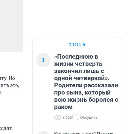
ТОП 5
«Последнюю в
1
жизни четверть
закончил лишь с
одной четверкой».
ту. Но
Родители рассказали
ить это,
про сына, который
т
всю жизнь боролся с
раком
3 626
Обсудить
одят.