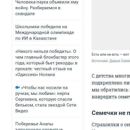
Человека-паука объявили ему
войну. Разбираемся в
скандале
Школьники победили на
Международной олимпиаде
по ИИ в Казахстане
«Никого нельзя победить». О
Есть или не есть — вот
чем главный блокбастер этого
Источник: 
Дарья Селен
года, который бьет рекорды в
прокате: честный отзыв на
«Одиссею» Нолана
С детства мног
подкреплено ли
«Чтобы нас носили на
мы обратились 
ручках, мы любим»: нерпа
навредить семе
Сергеевна, которую спасли
бельком, стала звездой Сети.
Видео
Семечки не 
Побережье Анапы
Страшилки о се
заполонили ядовитые