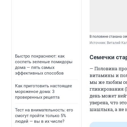
В половине стакана се
Источник: 
Виталий Кал
Быстро покраснеют: как
Семечки ста
соспеть зеленые помидоры
дома — пять самых
— Половина про
эффективных способов
витамины и пол
мы же любим се
Как приготовить настоящее
гликирования (
мороженое дома: 3
день может ней
проверенных рецепта
уверена, что эт
шашлыка, а не 
Тест на внимательность: его
смогут пройти только 5%
людей — вы в их числе?