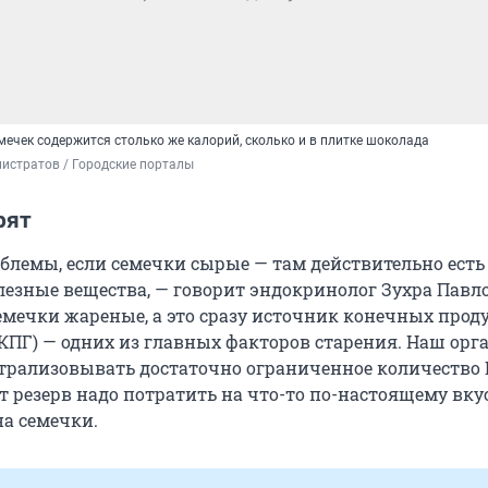
мечек содержится столько же калорий, сколько и в плитке шоколада
истратов / Городские порталы
рят
блемы, если семечки сырые — там действительно есть
езные вещества, — говорит эндокринолог Зухра Павло
мечки жареные, а это сразу источник конечных прод
КПГ) — одних из главных факторов старения. Наш орг
трализовывать достаточно ограниченное количество К
от резерв надо потратить на что-то по-настоящему вку
на семечки.