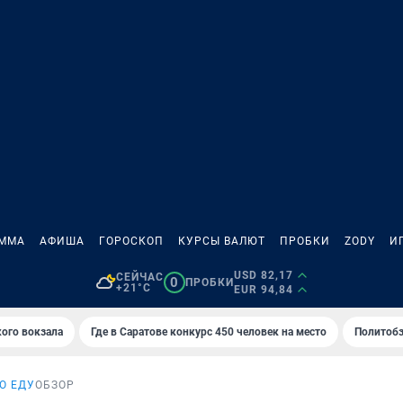
АММА
АФИША
ГОРОСКОП
КУРСЫ ВАЛЮТ
ПРОБКИ
ZODY
И
USD 82,17
СЕЙЧАС
0
ПРОБКИ
+21°C
EUR 94,84
кого вокзала
Где в Саратове конкурс 450 человек на место
Политобз
О ЕДУ
ОБЗОР