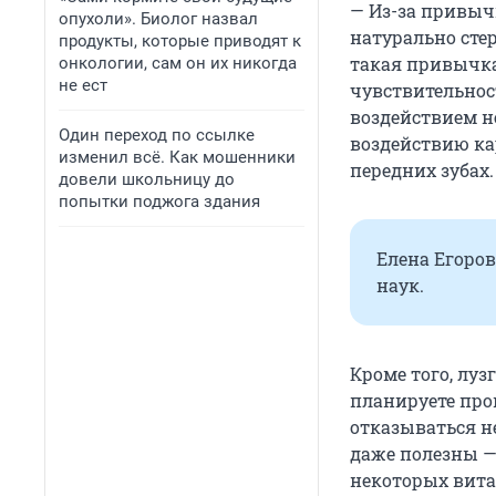
— Из-за привыч
опухоли». Биолог назвал
натурально стер
продукты, которые приводят к
такая привычка
онкологии, сам он их никогда
не ест
чувствительнос
воздействием не
Один переход по ссылке
воздействию ка
изменил всё. Как мошенники
передних зубах.
довели школьницу до
попытки поджога здания
Елена Егоров
наук.
Кроме того, луз
планируете проп
отказываться н
даже полезны —
некоторых вита