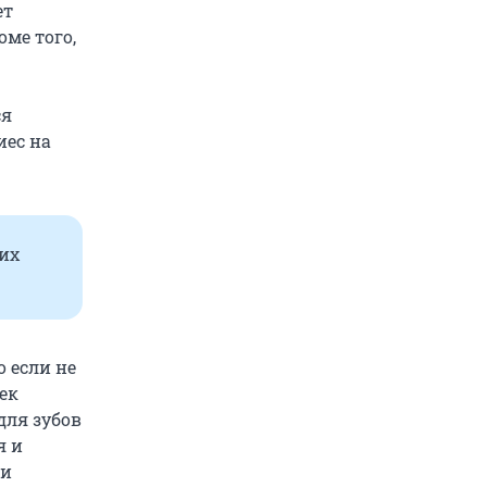
ет
оме того,
ся
иес на
ких
о если не
ек
для зубов
я и
ки