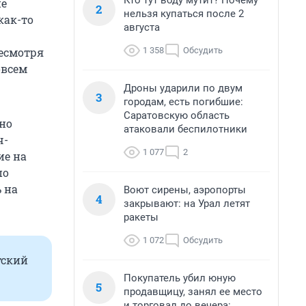
Кто тут воду мутит? Почему
не
2
нельзя купаться после 2
как-то
августа
1 358
Обсудить
несмотря
овсем
Дроны ударили по двум
3
городам, есть погибшие:
Саратовскую область
 но
атаковали беспилотники
ч-
1 077
2
ие на
по
 на
Воют сирены, аэропорты
4
закрывают: на Урал летят
ракеты
1 072
Обсудить
тский
Покупатель убил юную
5
продавщицу, занял ее место
и торговал до вечера: