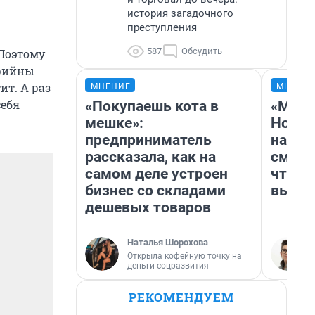
история загадочного
преступления
587
Обсудить
 Поэтому
орийны
ит. А раз
МНЕНИЕ
МНЕНИ
себя
«Покупаешь кота в
«Мы в
мешке»:
Нолан
предприниматель
настр
рассказала, как на
смотр
самом деле устроен
чтобы
бизнес со складами
выгля
дешевых товаров
Наталья Шорохова
Открыла кофейную точку на
деньги соцразвития
РЕКОМЕНДУЕМ