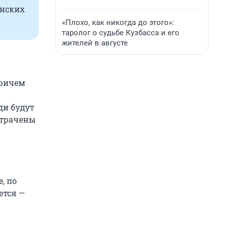
инских
«Плохо, как никогда до этого»:
таролог о судьбе Кузбасса и его
жителей в августе
причем
ди будут
отрачены
, по
ется —