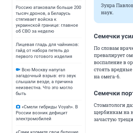
Зухра Павло
Россию атаковали больше 200
наук.
тысяч дронов, а Беларусь
стягивает войска к
украинской границе: главное
об СВО за неделю
Семечки уси
Лицевая гладь для чайников:
По словам врач
гайд от набора петель до
превалирует оме
первого готового изделия
воспаление в ор
стоять вредные 
Всю Москву напугал
загадочный взрыв: его звук
на омега-6.
слышали везде, а причина
неизвестна. Что это могло
Семечки пор
быть
Стоматологи даж
«Смели гибриды Voyah». В
щербинкам на н
России возник дефицит
зачастую трещи
электромобилей
«Сами кормите свои будущие