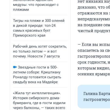
Нет никаких на
медузы: что происходит с
доказано, что 
пляжами
отражаются на 
непредсказуемое
Тигры на пляже и 300 оленей
на поедание сем
в дикой природе: топ-24
чистый продукт,
самых красивых бухт
Приморского края
— Если вы испы
Рабочий день хотят сократить,
опасаетесь за 
но только летом — и вот
гастроэнтероло
почему. Новости 7 августа
срок годности, 
Звездные гости в 500-
которым видно, 
летнем соборе: Криштиану
осенних ярмарк
Роналду готовится сыграть
свадьбу века на Мадейре
«Жила тут интеллигенция».
Галина Барт
История сибирского дома-
гастроэнтеро
бумеранга, где в гости ходили
через балконы, — таких всего