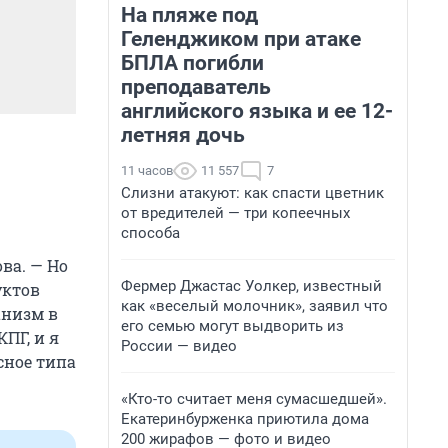
На пляже под
Геленджиком при атаке
БПЛА погибли
преподаватель
английского языка и ее 12-
летняя дочь
11 часов
11 557
7
Слизни атакуют: как спасти цветник
от вредителей — три копеечных
способа
ва. — Но
Фермер Джастас Уолкер, известный
уктов
как «веселый молочник», заявил что
анизм в
его семью могут выдворить из
ПГ, и я
России — видео
сное типа
«Кто-то считает меня сумасшедшей».
Екатеринбурженка приютила дома
200 жирафов — фото и видео