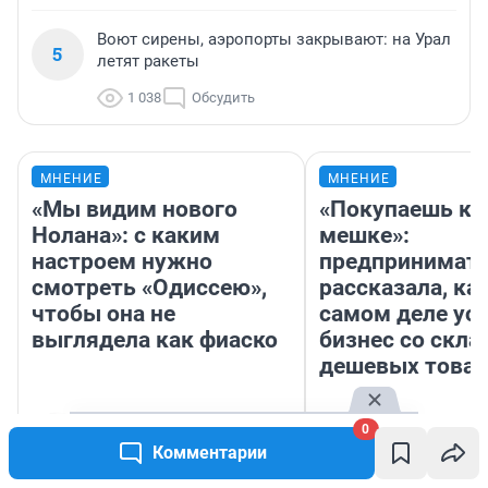
Воют сирены, аэропорты закрывают: на Урал
5
летят ракеты
1 038
Обсудить
МНЕНИЕ
МНЕНИЕ
«Мы видим нового
«Покупаешь ко
Нолана»: с каким
мешке»:
настроем нужно
предпринимат
смотреть «Одиссею»,
рассказала, как
чтобы она не
самом деле ус
выглядела как фиаско
бизнес со скл
дешевых това
Наталья Шорох
0
Надежда Губарь
Открыла кофейн
Комментарии
деньги соцразв