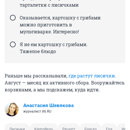
тарталетки с лисичками
Оказывается, картошку с грибами
можно приготовить в
мультиварке. Интересно!
Я не ем картошку с грибами.
Тяжелое блюдо
Раньше мы рассказывали,
где растут лисички
.
Август — месяц их активного сбора. Вооружайтесь
корзинами, а мы подскажем, куда идти.
Анастасия Шевякова
журналист 86.RU
Лисички
Картофель
Рецепт
Блюдо
Еда
Инс