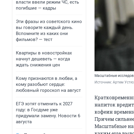
власти ввели режим ЧС, есть
погибшие — кадры
Эти фразы из советского кино
вы говорите каждый день.
Вспомните из каких они
фильмов? — тест
Квартиры в новостройках
начнут дешеветь — когда
ждать снижения цен
Масштабные исследов
Кому признаются в любви, а
Источник: 
Артем Устю
кому разобьют сердце:
любовный гороскоп на август
Кратковременны
ЕГЭ хотят отменить к 2027
напиток вредит
году: в Госдуме уже
кофеин временн
придумали замену. Новости 6
Причем сильнее 
августа
Масштабные нау
каким еще выво