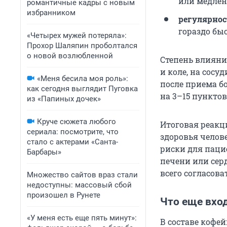
или медлен
романтичные кадры с новым
избранником
регулярнос
гораздо быс
«Четырех мужей потеряла»:
Прохор Шаляпин проболтался
о новой возлюбленной
Степень влияни
и коле, на сосу
«Меня бесила моя роль»:
после приема б
как сегодня выглядит Пуговка
на 3–15 пунктов
из «Папиных дочек»
Круче сюжета любого
Итоговая реакц
сериала: посмотрите, что
здоровья челов
стало с актерами «Санта-
риски для паци
Барбары»
печени или сер
всего согласова
Множество сайтов враз стали
недоступны: массовый сбой
произошел в Рунете
Что еще вход
«У меня есть еще пять минут»:
В составе кофе