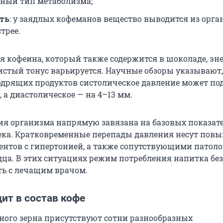
ный тип метаболизма;
ть
: у заядлых кофеманов вещество выводится из орг
трее.
я кофеина, который также содержится в шоколаде, эн
дистый тонус варьируется. Научные обзоры указывают,
одрящих продуктов систолическое давление может по
, а диастолическое — на
4–13 мм
.
ия организма напрямую завязана на базовых показат
ека. Кратковременные перепады давления несут пов
ентов с гипертонией, а также сопутствующими патол
дца. В этих ситуациях режим потребления напитка бе
ть с лечащим врачом.
ит в состав кофе
йного зерна присутствуют сотни разнообразных