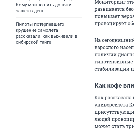
Мониторинг эти
Кому можно пить до пяти
развивается бе
чашек в день
повышает вероя
провоцирует об
Пилоты потерпевшего
крушение самолета
рассказали, как выживали в
На сегодняшний
сибирской тайге
взрослого насе
наличии диагно
гипотензивные 
стабилизации п
Как кофе вли
Как рассказала
университета Кл
присутствующий
людей провоцир
может стать тр