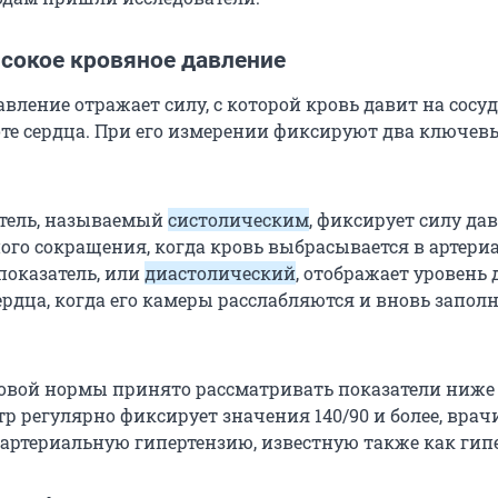
ысокое кровяное давление
вление отражает силу, с которой кровь давит на сосу
оте сердца. При его измерении фиксируют два ключев
тель, называемый
систолическим
, фиксирует силу да
ого сокращения, когда кровь выбрасывается в артери
показатель, или
диастолический
, отображает уровень
ердца, когда его камеры расслабляются и вновь запол
ровой нормы принято рассматривать показатели ниже 
р регулярно фиксирует значения 140/90 и более, врач
артериальную гипертензию, известную также как гип