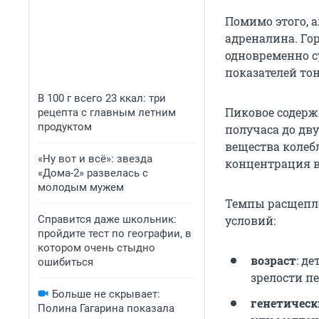
Помимо этого, 
адреналина. Го
одновременно су
показателей то
В 100 г всего 23 ккал: три
Пиковое содерж
рецепта с главным летним
продуктом
получаса до дв
вещества колебл
«Ну вот и всё»: звезда
концентрация в
«Дома-2» развелась с
молодым мужем
Темпы расщепле
Справится даже школьник:
условий:
пройдите тест по географии, в
котором очень стыдно
возраст
: д
ошибиться
зрелости п
Больше не скрывает:
генетическ
Полина Гагарина показала