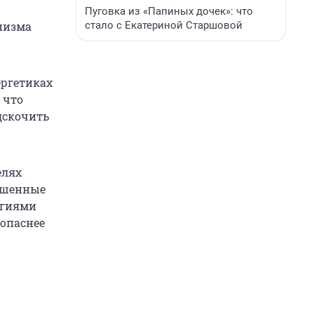
Пуговка из «Папиных дочек»: что
стало с Екатериной Старшовой
анизма
ергетиках
 что
дскочить
елях
ышенные
огиями
зопаснее