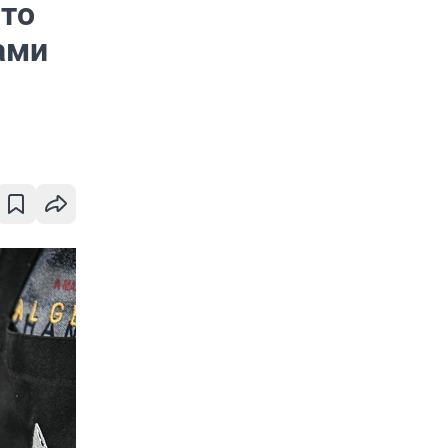
Что
ами