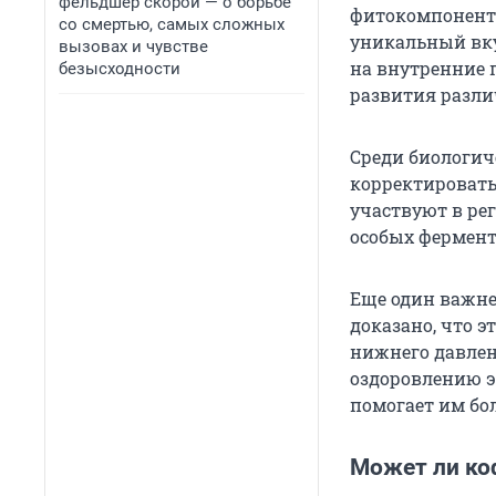
фельдшер скорой — о борьбе
фитокомпоненто
со смертью, самых сложных
уникальный вку
вызовах и чувстве
на внутренние 
безысходности
развития разли
Среди биологич
корректировать
участвуют в ре
особых фермент
Еще один важн
доказано, что э
нижнего давлен
оздоровлению э
помогает им бо
Может ли ко