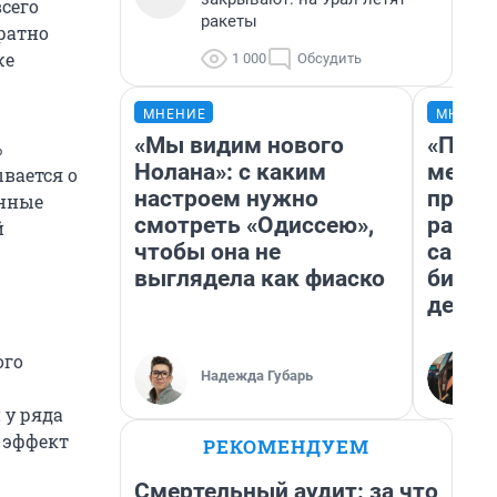
сего
ракеты
ратно
же
1 000
Обсудить
МНЕНИЕ
МНЕНИ
«Мы видим нового
«Поку
%
Нолана»: с каким
мешке
вается о
настроем нужно
предп
анные
смотреть «Одиссею»,
расска
й
чтобы она не
самом
выглядела как фиаско
бизне
дешев
ого
Надежда Губарь
 у ряда
 эффект
РЕКОМЕНДУЕМ
Смертельный аудит: за что