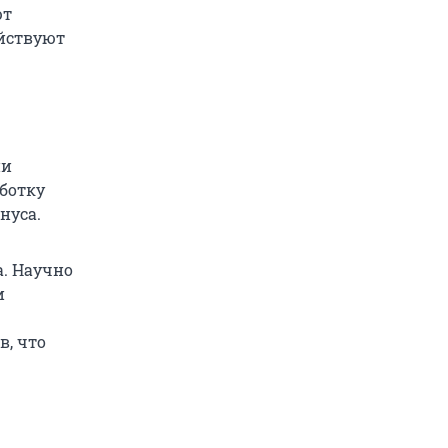
ют
ействуют
ни
ботку
нуса.
. Научно
и
в, что