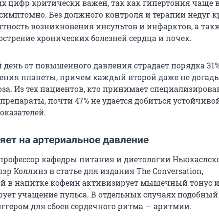
х цифр критически важен, так как гипертония чаще в
ссимптомно. Без должного контроля и терапии недуг к
тность возникновения инсультов и инфарктов, а так
острение хронических болезней сердца и почек.
 день от повышенного давления страдает порядка 31
ления планеты, причем каждый второй даже не догады
за. Из тех пациентов, кто принимает специализиров
препараты, почти 47% не удается добиться устойчиво
оказателей.
яет на артериальное давление
 профессор кафедры питания и диетологии Ньюкаслск
эр Коллинз в статье для издания The Conversation,
 в напитке кофеин активизирует мышечный тонус и
ует учащение пульса. В отдельных случаях подобный
иггером для сбоев сердечного ритма — аритмии.