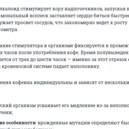
алкалоид стимулирует кору надпочечников, запуская 
рмональный всплеск заставляет сердце биться быстре
жает просвет сосудов, что закономерно ведет к росту
нометра.
ание стимулятора в организме фиксируется в промеж
ух часов после употребления кофе. Время полувыведе
ется от трех до шести часов — именно за этот отрезок 
 кровеносной системе падает наполовину.
ния кофеина индивидуальны и зависят от нескольк
етский организм усваивает его медленнее из-за неполн
ечени;
ие особенности
: врожденные мутации определяют бы