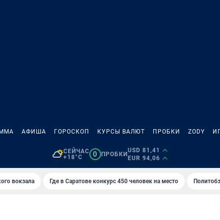
АММА
АФИША
ГОРОСКОП
КУРСЫ ВАЛЮТ
ПРОБКИ
ZODY
И
USD 81,41
СЕЙЧАС
0
ПРОБКИ
+18°C
EUR 94,06
кого вокзала
Где в Саратове конкурс 450 человек на место
Политобз