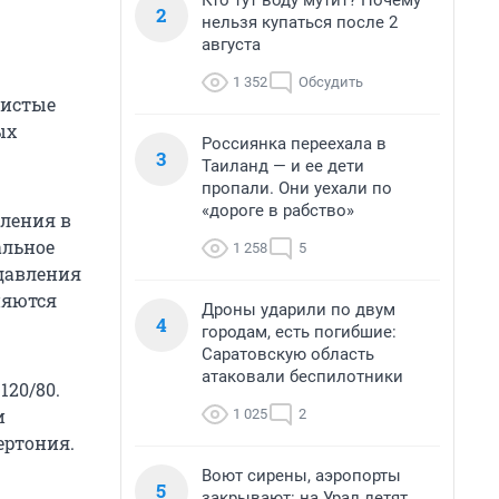
Кто тут воду мутит? Почему
2
нельзя купаться после 2
августа
1 352
Обсудить
дистые
ых
Россиянка переехала в
3
Таиланд — и ее дети
пропали. Они уехали по
«дороге в рабство»
вления в
альное
1 258
5
 давления
няются
Дроны ударили по двум
4
городам, есть погибшие:
Саратовскую область
атаковали беспилотники
120/80.
и
1 025
2
ертония.
Воют сирены, аэропорты
5
закрывают: на Урал летят