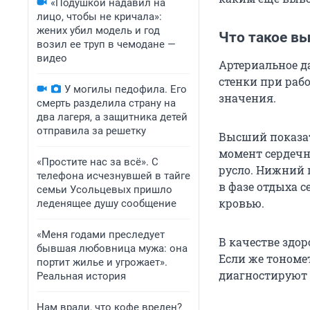
«Подушкой надавил на
лицо, чтобы не кричала»:
жених убил модель и год
Что такое в
возил ее труп в чемодане —
видео
Артериальное да
стенки при раб
У могилы педофила. Его
значения.
смерть разделила страну на
два лагеря, а защитника детей
отправила за решетку
Высший показа
момент сердечн
«Простите нас за всё». С
русло. Нижний 
телефона исчезнувшей в тайге
в фазе отдыха с
семьи Усольцевых пришло
кровью.
леденящее душу сообщение
«Меня годами преследует
В качестве здо
бывшая любовница мужа: она
Если же тономет
портит жилье и угрожает».
диагностируют 
Реальная история
Нам врали, что кофе вреден?