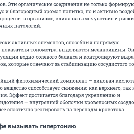
в. Эти органические соединения не только формиру
с и благородный аромат напитка, но и активно возд
процессы в организме, влияя на самочувствие и риски
чных патологий.
ески активных элементов, способных напрямую
 показатели тонометра, выделяются меланоидины. О
гуляции водно-солевого баланса и контролируют выра
ов, которые отвечают за стабилизацию сосудистого то
ейший фитохимический компонент — хиновая кислота
то вещество способствует снижению как верхнего, так 
ия. Эффект достигается благодаря укреплению и
ндотелия — внутренней оболочки кровеносных сосудо
лее эластично реагировать на перепады кровотока.
фе вызывать гипертонию