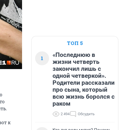
ТОП 5
«Последнюю в
1
жизни четверть
закончил лишь с
одной четверкой».
Родители рассказали
про сына, который
о
всю жизнь боролся с
то
раком
ть.
2 494
Обсудить
вот к