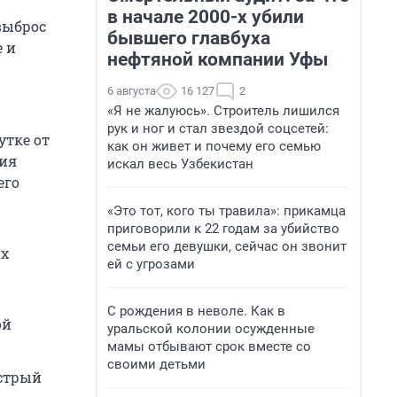
в начале 2000-х убили
выброс
бывшего главбуха
е и
нефтяной компании Уфы
6 августа
16 127
2
«Я не жалуюсь». Строитель лишился
рук и ног и стал звездой соцсетей:
утке от
как он живет и почему его семью
ния
искал весь Узбекистан
его
«Это тот, кого ты травила»: прикамца
приговорили к 22 годам за убийство
семьи его девушки, сейчас он звонит
их
ей с угрозами
С рождения в неволе. Как в
ой
уральской колонии осужденные
мамы отбывают срок вместе со
своими детьми
стрый