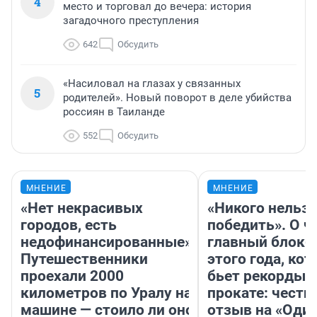
4
место и торговал до вечера: история
загадочного преступления
642
Обсудить
«Насиловал на глазах у связанных
5
родителей». Новый поворот в деле убийства
россиян в Таиланде
552
Обсудить
МНЕНИЕ
МНЕНИЕ
«Нет некрасивых
«Никого нельз
городов, есть
победить». О ч
недофинансированные».
главный блокб
Путешественники
этого года, ко
проехали 2000
бьет рекорды 
километров по Уралу на
прокате: честн
машине — стоило ли оно
отзыв на «Оди