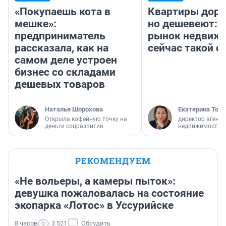
«Покупаешь кота в
Квартиры дор
мешке»:
но дешевеют: 
предприниматель
рынок недвиж
рассказала, как на
сейчас такой 
самом деле устроен
бизнес со складами
дешевых товаров
Наталья Шорохова
Екатерина Торо
Открыла кофейную точку на
директор агентс
деньги соцразвития
недвижимости
РЕКОМЕНДУЕМ
«Не вольеры, а камеры пыток»:
девушка пожаловалась на состояние
экопарка «Лотос» в Уссурийске
8 часов
3 521
Обсудить