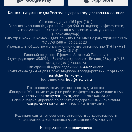
Google Play
App Store
Контактные данные для Роскомнадзора и государственных органов
Сетевое издание «164.ру» (18+).
Зарегистрировано Федеральной службой по надзору в сфере связи,
информационных технологий и массовых коммуникаций
(Роскомнадзор).
Регистрационный номер и дата принятия решения о регистрации: ЭЛ №
ФС 77-84688 от 06.02.2023 г.
Учредитель: Общество с ограниченной ответственностью "ИНТЕРНЕТ
ТЕХНОЛОГИИ"
Главный редактор: Ефремов Анатолий Павлович
Адрес редакции: 454091, г. Челябинск, проспект Ленина, 26А, стр.2, 16
этаж, +7 (351) 7-0000-74
Электронный адрес редакции:
164@shkulev.ru
Контактные данные для Роскомнадзора и государственных органов:
juristchel@shkulev.ru
Техподдержка:
help@shkulev.ru
По вопросам коммерческого сотрудничества:
Жапарова Жанна, менеджер по работе с федеральными клиентами
zhanna.zhaparova@shkulev.ru
, моб. + 7 982 640 34 32
Ревина Мария, директор по работе с федеральными клиентами
mariya.revina@shkulev.ru
, моб. +7 910 402 4056
Редакция сайта не несет ответственности за достоверность
информации, содержащейся в рекламных объявлениях.
Информация об ограничениях