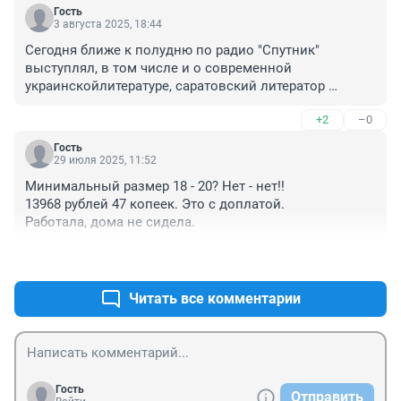
Гость
3 августа 2025, 18:44
Сегодня ближе к полудню по радио "Спутник" 
выступлял, в том числе и о современной 
украинскойлитературе, саратовский литератор 
Алексей Колобродов, да так складно, казалось даже, 
+2
–0
что умно, со знанием дела... Прямо-таки не узнать 
его! Наверное, история с мощным избиением 
Гость
прежней жены таки подействовала на него 
29 июля 2025, 11:52
определенным образом... Не сомневаюсь, что и на ее 
Минимальный размер 18 - 20? Нет - нет!!

творчество тоже...
13968 рублей 47 копеек. Это с доплатой.

Работала, дома не сидела.
+8
–0
Читать все комментарии
Гость
Отправить