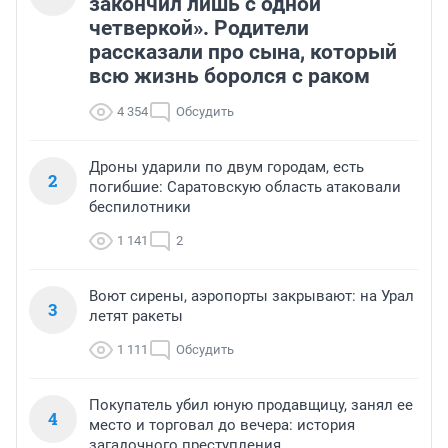
закончил лишь с одной
четверкой». Родители
рассказали про сына, который
всю жизнь боролся с раком
4 354
Обсудить
Дроны ударили по двум городам, есть
2
погибшие: Саратовскую область атаковали
беспилотники
1 141
2
Воют сирены, аэропорты закрывают: на Урал
3
летят ракеты
1 111
Обсудить
Покупатель убил юную продавщицу, занял ее
4
место и торговал до вечера: история
загадочного преступления