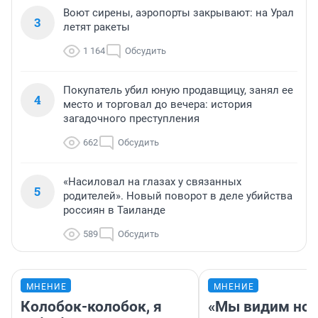
Воют сирены, аэропорты закрывают: на Урал
3
летят ракеты
1 164
Обсудить
Покупатель убил юную продавщицу, занял ее
4
место и торговал до вечера: история
загадочного преступления
662
Обсудить
«Насиловал на глазах у связанных
5
родителей». Новый поворот в деле убийства
россиян в Таиланде
589
Обсудить
МНЕНИЕ
МНЕНИЕ
Колобок-колобок, я
«Мы видим нов