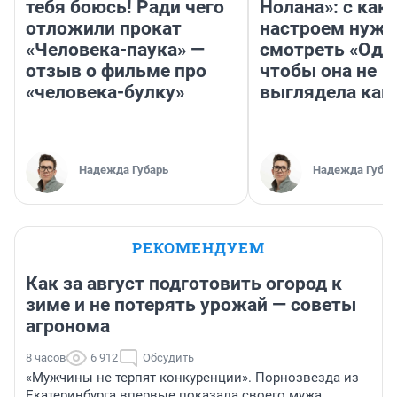
тебя боюсь! Ради чего
Нолана»: с как
отложили прокат
настроем нужн
«Человека-паука» —
смотреть «Оди
отзыв о фильме про
чтобы она не
«человека-булку»
выглядела как
Надежда Губарь
Надежда Губар
РЕКОМЕНДУЕМ
Как за август подготовить огород к
зиме и не потерять урожай — советы
агронома
8 часов
6 912
Обсудить
«Мужчины не терпят конкуренции». Порнозвезда из
Екатеринбурга впервые показала своего мужа