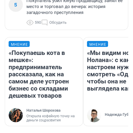
Покупатель убил юную продавщицу, занял ее
5
место и торговал до вечера: история
загадочного преступления
590
Обсудить
МНЕНИЕ
МНЕНИЕ
«Покупаешь кота в
«Мы видим нов
мешке»:
Нолана»: с как
предприниматель
настроем нужн
рассказала, как на
смотреть «Оди
самом деле устроен
чтобы она не
бизнес со складами
выглядела как
дешевых товаров
Наталья Шорохова
Надежда Губар
Открыла кофейную точку на
деньги соцразвития