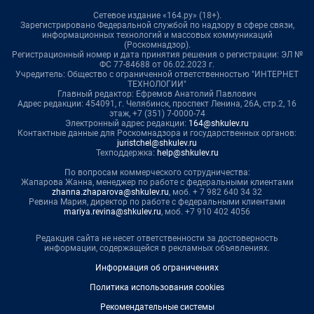
Сетевое издание «164.ру» (18+).
Зарегистрировано Федеральной службой по надзору в сфере связи,
информационных технологий и массовых коммуникаций
(Роскомнадзор).
Регистрационный номер и дата принятия решения о регистрации: ЭЛ №
ФС 77-84688 от 06.02.2023 г.
Учредитель: Общество с ограниченной ответственностью "ИНТЕРНЕТ
ТЕХНОЛОГИИ"
Главный редактор: Ефремов Анатолий Павлович
Адрес редакции: 454091, г. Челябинск, проспект Ленина, 26А, стр.2, 16
этаж, +7 (351) 7-0000-74
Электронный адрес редакции:
164@shkulev.ru
Контактные данные для Роскомнадзора и государственных органов:
juristchel@shkulev.ru
Техподдержка:
help@shkulev.ru
По вопросам коммерческого сотрудничества:
Жапарова Жанна, менеджер по работе с федеральными клиентами
zhanna.zhaparova@shkulev.ru
, моб. + 7 982 640 34 32
Ревина Мария, директор по работе с федеральными клиентами
mariya.revina@shkulev.ru
, моб. +7 910 402 4056
Редакция сайта не несет ответственности за достоверность
информации, содержащейся в рекламных объявлениях.
Информация об ограничениях
Политика использования cookies
Рекомендательные системы