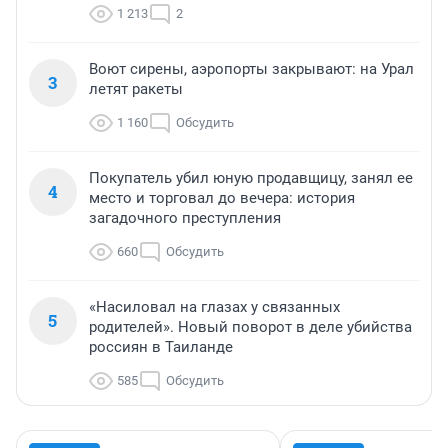
1 213
2
Воют сирены, аэропорты закрывают: на Урал
3
летят ракеты
1 160
Обсудить
Покупатель убил юную продавщицу, занял ее
4
место и торговал до вечера: история
загадочного преступления
660
Обсудить
«Насиловал на глазах у связанных
5
родителей». Новый поворот в деле убийства
россиян в Таиланде
585
Обсудить