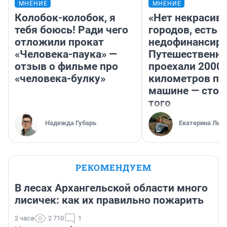
МНЕНИЕ
МНЕНИЕ
Колобок-колобок, я
«Нет некрасив
тебя боюсь! Ради чего
городов, есть
отложили прокат
недофинансиро
«Человека-паука» —
Путешественн
отзыв о фильме про
проехали 2000
«человека-булку»
километров по 
машине — стои
того
Надежда Губарь
Екатерина Лит
РЕКОМЕНДУЕМ
В лесах Архангельской области много
лисичек: как их правильно пожарить
2 часа
2 710
1