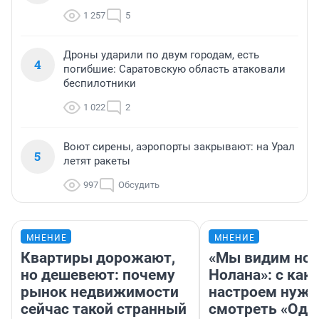
1 257
5
Дроны ударили по двум городам, есть
4
погибшие: Саратовскую область атаковали
беспилотники
1 022
2
Воют сирены, аэропорты закрывают: на Урал
5
летят ракеты
997
Обсудить
МНЕНИЕ
МНЕНИЕ
Квартиры дорожают,
«Мы видим нов
но дешевеют: почему
Нолана»: с как
рынок недвижимости
настроем нужн
сейчас такой странный
смотреть «Оди