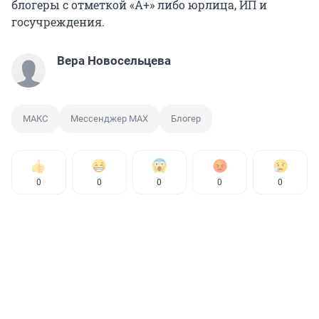
блогеры с отметкой «А+» либо юрлица, ИП и
госучреждения.
Вера Новосельцева
МАКС
Мессенджер MAX
Блогер
0
0
0
0
0